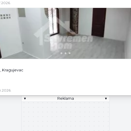
.2026.
e, Kragujevac
.2026.
▾
Reklama
▾