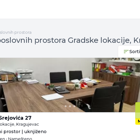
slovnih prostora
oslovnih prostora Gradske lokacije, 
Sorti
Srejovića 27
lokacije, Kragujevac
i prostor | uknjiženo
ižen • Namešteno