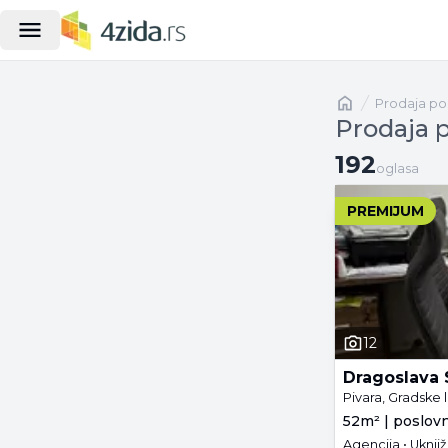
Naslovna
prodaja po
Prodaja p
192 oglasa
192
oglasa
PREMIJUM
12
Dragoslava 
Pivara, Gradske 
52m² | poslovn
Agencija • Uknj