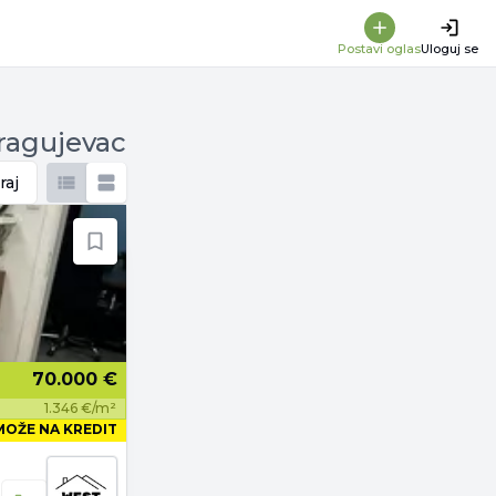
Postavi oglas
Uloguj se
Kragujevac
raj
70.000 €
1.346 €/m²
MOŽE NA KREDIT