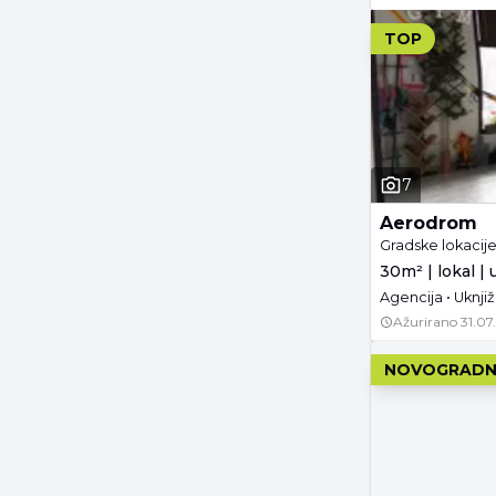
TOP
7
Aerodrom
Gradske lokacij
30m² | lokal |
Agencija • Uknjiž
Ažurirano
31.07
NOVOGRADN