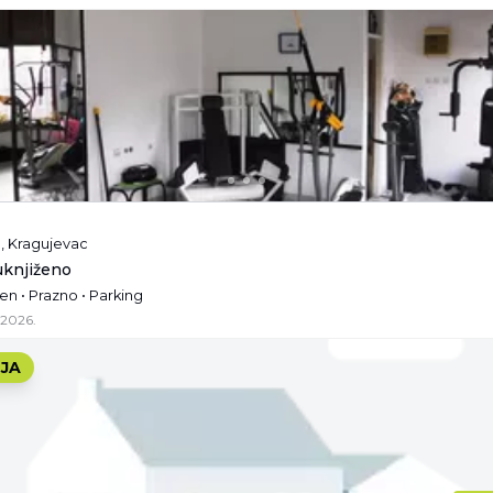
e, Kragujevac
 uknjiženo
en • Prazno • Parking
.2026.
JA