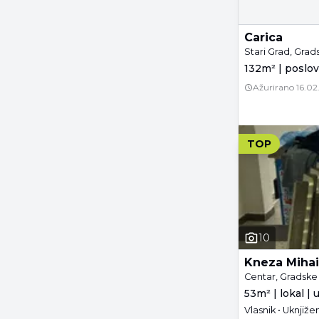
Carica
Stari Grad, Grad
132m² | poslov
Ažurirano
16.02
TOP
10
Kneza Mihai
Centar, Gradske 
53m² | lokal | 
Vlasnik • Uknjiže