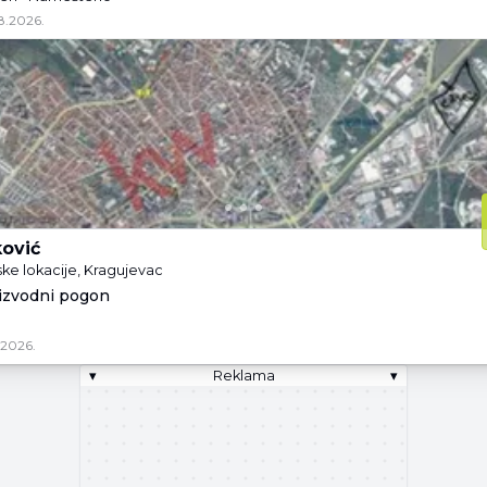
8.2026.
ković
ske lokacije, Kragujevac
izvodni pogon
.2026.
▾
Reklama
▾