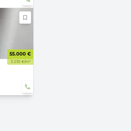
55.000 €
3.235 €/m²