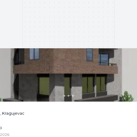
e, Kragujevac
o
.2026.