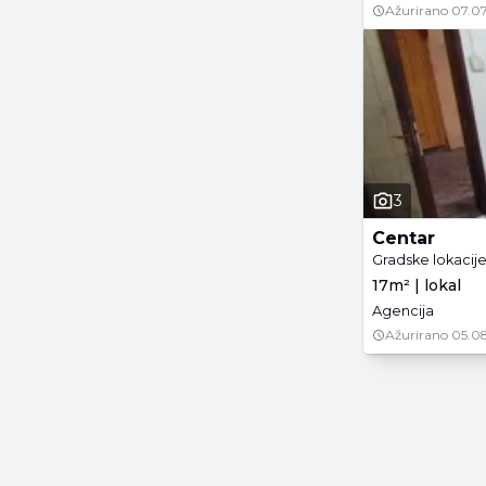
Ažurirano
07.07
3
Centar
Gradske lokacij
17m² | lokal
Agencija
Ažurirano
05.08