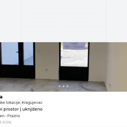
a
ske lokacije, Kragujevac
i prostor | uknjiženo
žen • Prazno
8.2026.