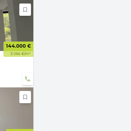
144.000 €
3.064 €/m²