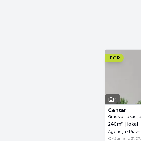
TOP
4
Centar
Gradske lokacij
240m² | lokal
Agencija • Prazn
Ažurirano
31.07