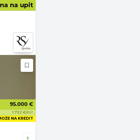
na na upit
95.000 €
1.792 €/m²
MOŽE NA KREDIT