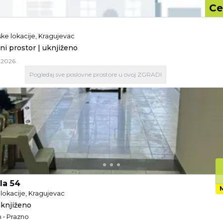
Ce
ske lokacije, Kragujevac
ni prostor | uknjiženo
.2026.
Pogledaj
sve poslovne prostore
u ovoj ZGRADI
la 54
lokacije, Kragujevac
uknjiženo
n • Prazno