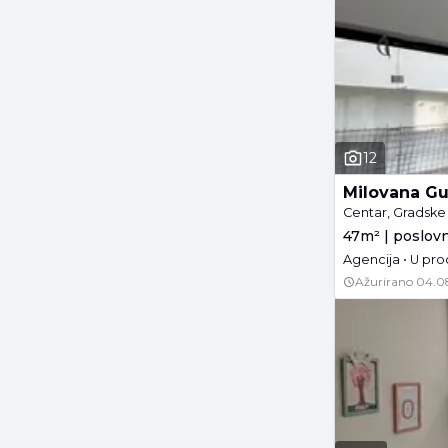
12
Milovana Gu
Centar, Gradske 
47m² | poslovn
Agencija • U pro
Ažurirano
04.0