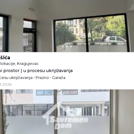
šića
lokacije, Kragujevac
i prostor | u procesu uknjižavanja
cesu uknjižavanja • Prazno • Garaža
8.2026.