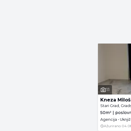
11
Kneza Miloš
Stari Grad, Grad
50m² | poslovn
Agencija • Uknji
Ažurirano
04.0