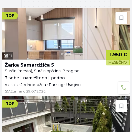
TOP
1.950 €
41
MESEČNO
Žarka Samardžića 5
Surčin (mesto), Surčin opština, Beograd
3 sobe | namešteno | podno
Vlasnik • Jednoetažna • Parking • Useljivo od 30.09.2026.
Ažurirano
29.07.2026.
TOP