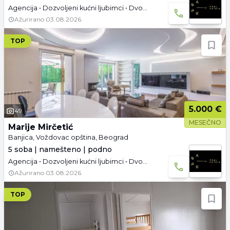
Agencija • Dozvoljeni kućni ljubimci • Dvoetažna • Podrum • Tavan • Garaža i parking • Useljivo
Ažurirano
03.08.2026.
TOP
5.000 €
49
MESEČNO
Marije Mirčetić
Banjica, Voždovac opština, Beograd
5 soba | namešteno | podno
Agencija • Dozvoljeni kućni ljubimci • Dvoetažna • Tavan • Garaža i parking • Useljivo
Ažurirano
03.08.2026.
TOP