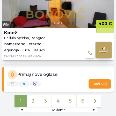
400 €
9
Kotež
Palilula opština, Beograd
namešteno | etažno
Agencija • Kuća • Useljivo
Ažurirano
05.08.2026.
Primaj nove oglase
Sačuvaj
1
2
3
4
5
6
▾
Reklama
▾