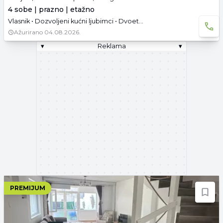
4 sobe | prazno | etažno
Vlasnik • Dozvoljeni kućni ljubimci • Dvoetažna • Parking • Dozvoljeno pušenje • Useljivo
Ažurirano
04.08.2026.
▾
Reklama
▾
PREMIJUM