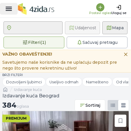
Postavi oglas
Uloguj se
Udaljenost
Mapa
1 primenjen filter
Filteri
(
1
)
Sačuvaj pretragu
VAŽNO OBAVEŠTENJE!
Savetujemo naše korisnike da ne uplaćuju depozit pre
nego što provere nekretninu uživo!
BRZI FILTERI
Dozvoljeni ljubimci
Useljivo odmah
Namešteno
Od vlas
Naslovna
izdavanje kuća
Izdavanje kuća Beograd
384 oglasa
384
Sortiraj
oglasa
PREMIJUM