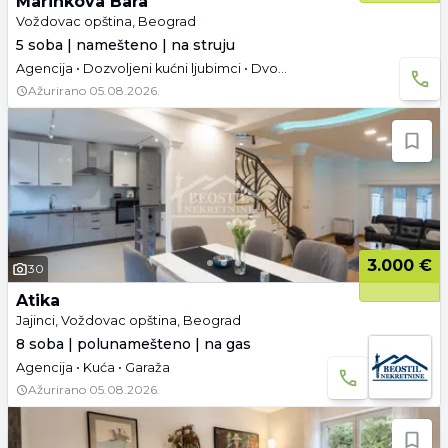
Marinkova Bara
Voždovac opština, Beograd
5 soba | namešteno | na struju
Agencija • Dozvoljeni kućni ljubimci • Dvoetažna • Parking • Dozvoljeno pušenje • Useljivo od 31.07.2026.
Ažurirano
05.08.2026.
3.000 €
30
Atika
Jajinci, Voždovac opština, Beograd
8 soba | polunamešteno | na gas
Agencija • Kuća • Garaža
Ažurirano
05.08.2026.