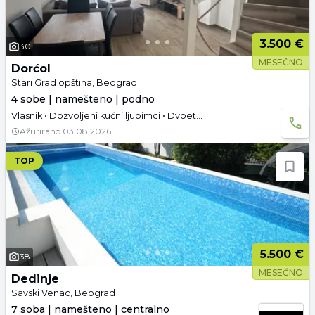
3.500 €
30
MESEČNO
Dorćol
Stari Grad opština, Beograd
4 sobe | namešteno | podno
Vlasnik • Dozvoljeni kućni ljubimci • Dvoetažna • Podrum • Tavan • Parking • Dozvoljeno pušenje • Useljivo od 30.08.2026.
Ažurirano
03.08.2026.
TOP
5.500 €
38
MESEČNO
Dedinje
Savski Venac, Beograd
7 soba | namešteno | centralno