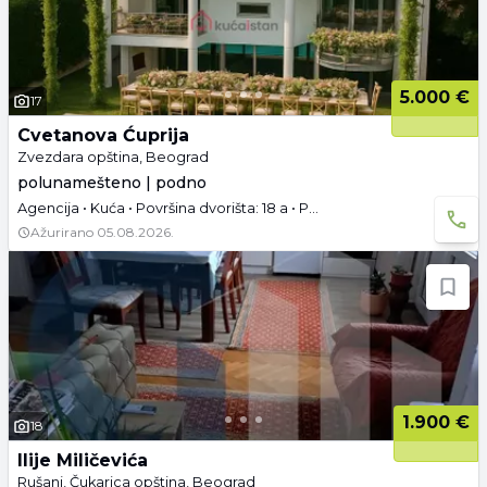
5.000 €
17
Cvetanova Ćuprija
Zvezdara opština, Beograd
polunamešteno | podno
Agencija • Kuća • Površina dvorišta: 18 a • Podrum • Garaža i parking • Useljivo
Ažurirano
05.08.2026.
1.900 €
18
Ilije Miličevića
Rušanj, Čukarica opština, Beograd