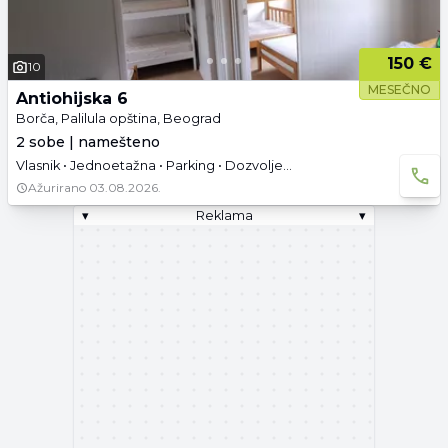
150 €
10
MESEČNO
Antiohijska 6
Borča, Palilula opština, Beograd
2 sobe | namešteno
Vlasnik • Jednoetažna • Parking • Dozvoljeno pušenje • Useljivo
Ažurirano
03.08.2026.
▾
Reklama
▾