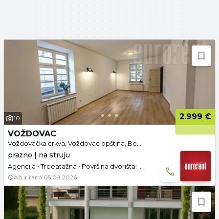
2.999 €
10
VOŽDOVAC
Voždovačka crkva, Voždovac opština, Beograd
prazno | na struju
Agencija • Troeatažna • Površina dvorišta: 4 a • Parking
Ažurirano
05.08.2026.