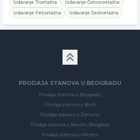
Izdavanje
Troetažna
Izdavanje
Četvoroetažna
Izdavanje
Petoetažna
Izdavanje
Šestoetažna
PRODAJA STANOVA U BEOGRADU
Prodaja stanova
u Beogradu
Prodaja stanova
u Borči
Prodaja stanova
u Zemunu
Prodaja stanova
u Novom Beogradu
Prodaja stanova
u Mirijevu