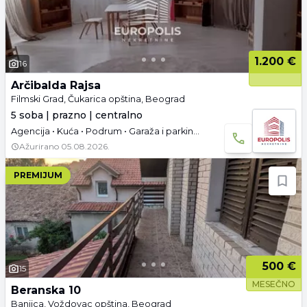
1.200 €
16
Arčibalda Rajsa
Filmski Grad, Čukarica opština, Beograd
5 soba | prazno | centralno
Agencija • Kuća • Podrum • Garaža i parking • Useljivo
Ažurirano
05.08.2026.
PREMIJUM
500 €
15
MESEČNO
Beranska 10
Banjica, Voždovac opština, Beograd