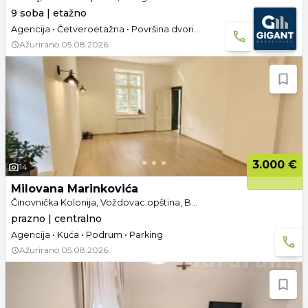
9 soba | etažno
Agencija • Četveroetažna • Površina dvorišta: 12 a • Podrum • Useljivo
Ažurirano
05.08.2026.
3.000 €
14
Milovana Marinkovića
Činovnička Kolonija, Voždovac opština, Beograd
prazno | centralno
Agencija • Kuća • Podrum • Parking
Ažurirano
05.08.2026.