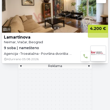
4.200 €
25
Lamartinova
Neimar, Vračar, Beograd
9 soba | namešteno
Agencija • Troeatažna • Površina dvorišta: 3.02 a • Podrum • Parking
Ažurirano
05.08.2026.
▾
Reklama
▾