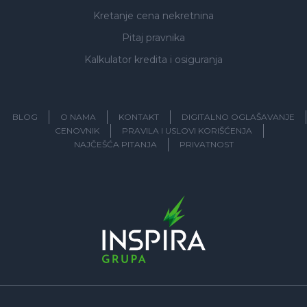
Kretanje cena nekretnina
Pitaj pravnika
Kalkulator kredita i osiguranja
BLOG
O NAMA
KONTAKT
DIGITALNO OGLAŠAVANJE
CENOVNIK
PRAVILA I USLOVI KORIŠĆENJA
NAJČEŠĆA PITANJA
PRIVATNOST