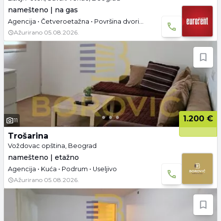
namešteno | na gas
Agencija • Četveroetažna • Površina dvorišta: 11 a • Parking
Ažurirano
05.08.2026.
1.200 €
11
Trošarina
Voždovac opština, Beograd
namešteno | etažno
Agencija • Kuća • Podrum • Useljivo
Ažurirano
05.08.2026.