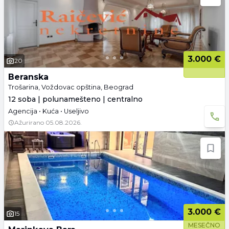
3.000 €
20
Beranska
Trošarina, Voždovac opština, Beograd
12 soba | polunamešteno | centralno
Agencija • Kuća • Useljivo
Ažurirano
05.08.2026.
3.000 €
15
MESEČNO