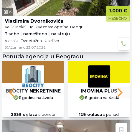
1.000 €
18
MESEČNO
Vladimira Dvornikovića
Veliki Mokri Lug, Zvezdara opština, Beograd
3 sobe | namešteno | na struju
Vlasnik • Dvoetažna • Useljivo
Ažurirano
23.07.2026.
Ponuda agencija u Beogradu
BEOCITY NEKRETNINE
IMOVINA PLUS
Previous slide
Next 
11 godina
na 4zida
8 godina
na 4zida
2339
oglasa
u ponudi
128
oglasa
u ponudi