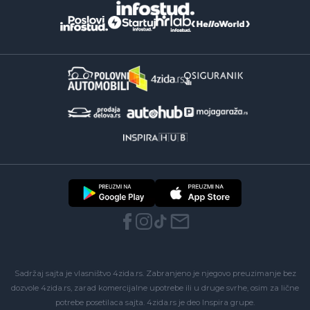
Sadržaj sajta je vlasništvo 4zida.rs. Zabranjeno je njegovo preuzimanje bez
dozvole 4zida.rs, zarad komercijalne upotrebe ili u druge svrhe, osim za lične
potrebe posetilaca sajta.
4zida.rs
je deo
Inspira grupe
.