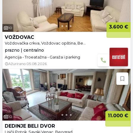
3.600 €
10
VOŽDOVAC
Voždovačka crkva, Voždovac opština, Beograd
prazno | centralno
Agencija • Troeatažna • Garaža i parking
Ažurirano
05.08.2026.
11.000 €
10
DEDINJE BELI DVOR
Lisičji Potok, Savski Venac, Beograd