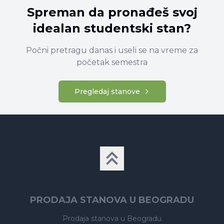
Spreman da pronađeš svoj
idealan studentski stan?
Počni pretragu danas i useli se na vreme za
početak semestra
Pregledaj stanove
PRODAJA STANOVA U BEOGRADU
Prodaja stanova
u Beogradu