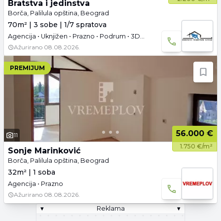
Bratstva i jedinstva
Borča, Palilula opština, Beograd
70m² | 3 sobe | 1/7 spratova
Agencija • Uknjižen • Prazno • Podrum • 3D tura
Ažurirano
08.08.2026.
PREMIJUM
56.000 €
11
1.750 €/m²
Sonje Marinković
Borča, Palilula opština, Beograd
32m² | 1 soba
Agencija • Prazno
Ažurirano
08.08.2026.
▾
Reklama
▾