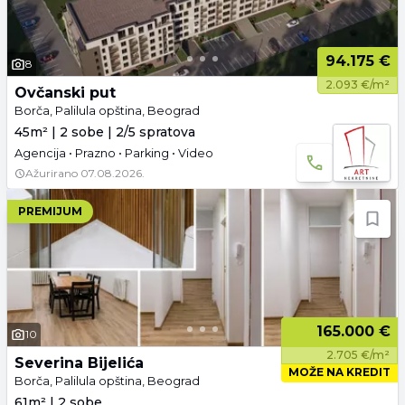
94.175 €
8
2.093 €/m²
Ovčanski put
Borča, Palilula opština, Beograd
45m² | 2 sobe | 2/5 spratova
Agencija • Prazno • Parking • Video
Ažurirano
07.08.2026.
PREMIJUM
165.000 €
10
2.705 €/m²
Severina Bijelića
MOŽE NA KREDIT
Borča, Palilula opština, Beograd
61m² | 2 sobe