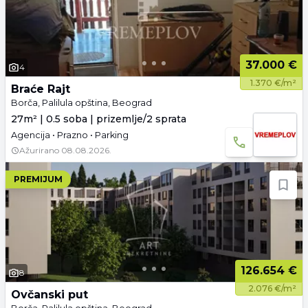
37.000 €
4
1.370 €/m²
Braće Rajt
Borča, Palilula opština, Beograd
27m² | 0.5 soba | prizemlje/2 sprata
Agencija • Prazno • Parking
Ažurirano
08.08.2026.
PREMIJUM
126.654 €
8
2.076 €/m²
Ovčanski put