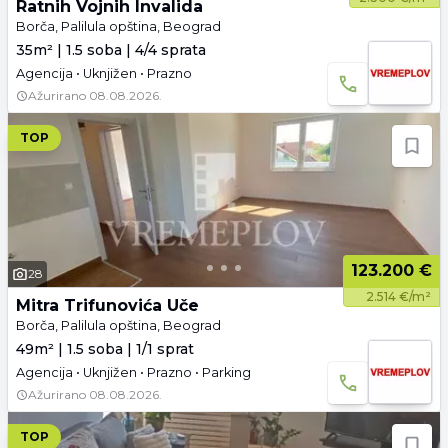
Ratnih Vojnih Invalida
Borča, Palilula opština, Beograd
35m² | 1.5 soba | 4/4 sprata
Agencija • Uknjižen • Prazno
Ažurirano
08.08.2026.
TOP
123.200 €
28
2.514 €/m²
Mitra Trifunovića Uče
Borča, Palilula opština, Beograd
49m² | 1.5 soba | 1/1 sprat
Agencija • Uknjižen • Prazno • Parking
Ažurirano
08.08.2026.
TOP