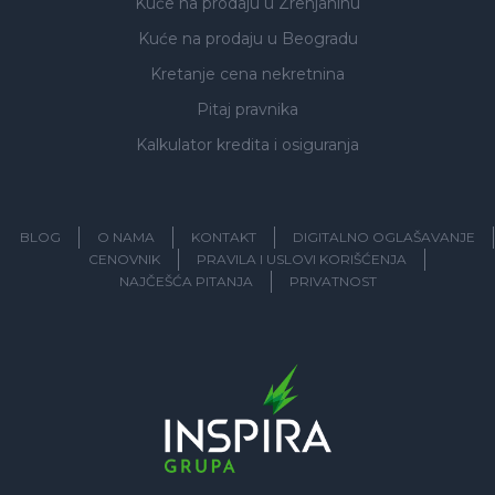
Kuće na prodaju
u Zrenjaninu
Kuće na prodaju
u Beogradu
Kretanje cena nekretnina
Pitaj pravnika
Kalkulator kredita i osiguranja
BLOG
O NAMA
KONTAKT
DIGITALNO OGLAŠAVANJE
CENOVNIK
PRAVILA I USLOVI KORIŠĆENJA
NAJČEŠĆA PITANJA
PRIVATNOST