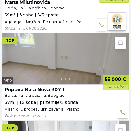
Ivana Milutinovića
Borča, Palilula opština, Beograd
59m² | 3 sobe | 3/3 sprata
Agencija • Uknjižen • Polunamešteno • Parking
Ažurirano
06.08.2026.
TOP
55.000 €
10
1.486 €/m²
Popova Bara Nova 307 1
Borča, Palilula opština, Beograd
37m² | 1.5 soba | prizemlje/2 sprata
Vlasnik • U procesu uknjižavanja • Prazno
Ažurirano
20.07.2026.
TOP