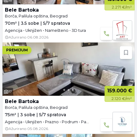
18
2.271 €/m²
Bele Bartoka
Borča, Palilula opština, Beograd
70m² | 3.5 sobe | 5/7 spratova
Agencija • Uknjižen • Namešteno • 3D tura
Ažurirano
06.08.2026.
PREMIJUM
159.000 €
17
2.120 €/m²
Bele Bartoka
Borča, Palilula opština, Beograd
75m² | 3 sobe | 5/7 spratova
Agencija • Uknjižen • Prazno • Podrum • Parking
Ažurirano
05.08.2026.