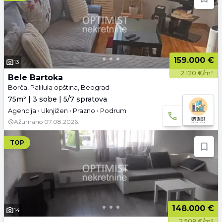
159.000 €
13
2.120 €/m²
Bele Bartoka
Borča, Palilula opština, Beograd
75m² | 3 sobe | 5/7 spratova
Agencija • Uknjižen • Prazno • Podrum
Ažurirano
07.08.2026.
TOP
148.000 €
14
2.508 €/m²