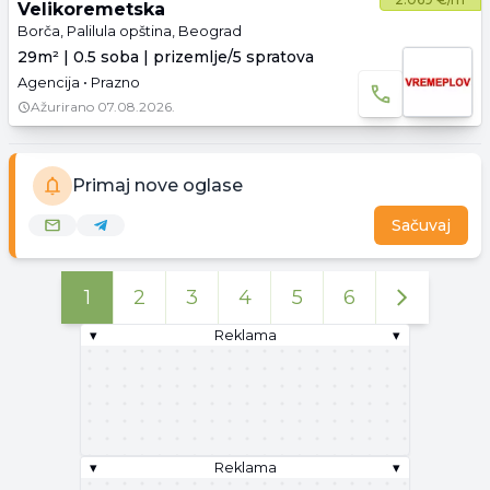
Velikoremetska
Borča, Palilula opština, Beograd
29m² | 0.5 soba | prizemlje/5 spratova
Agencija • Prazno
Ažurirano
07.08.2026.
Primaj nove oglase
Sačuvaj
1
2
3
4
5
6
▾
Reklama
▾
▾
Reklama
▾