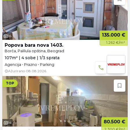
135.000 €
16
1.262 €/m²
Popova bara nova 1403.
Borča, Palilula opština, Beograd
107m² | 4 sobe | 1/3 sprata
Agencija • Prazno • Parking
Ažurirano
08.08.2026.
TOP
80.500 €
14
2.300 €/m²