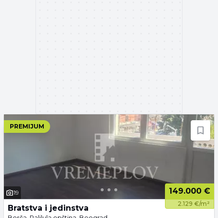
PREMIJUM
149.000 €
19
2.129 €/m²
Bratstva i jedinstva
Borča, Palilula opština, Beograd