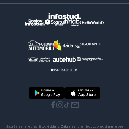
Sadržaj sajta je vlasništvo 4zida.rs. Zabranjeno je njegovo preuzimanje bez