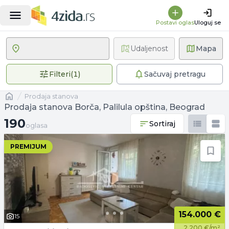
Postavi oglas
Uloguj se
Udaljenost
Mapa
1 primenjen filter
Filteri
(
1
)
Sačuvaj pretragu
Naslovna
prodaja stanova
Prodaja stanova Borča, Palilula opština, Beograd
190 oglasa
190
Sortiraj
oglasa
PREMIJUM
154.000 €
15
2.200 €/m²