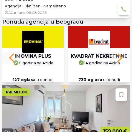
Agencija • Uknjižen • Namešteno
Ažurirano
06.08.2026.
Ponuda agencija u Beogradu
IMOVINA PLUS
KVADRAT NEKRETNINE
Previous slide
Next 
8 godina
na 4zida
14 godina
na 4zida
127
oglasa
u ponudi
733
oglasa
u ponudi
PREMIJUM
159.000 €