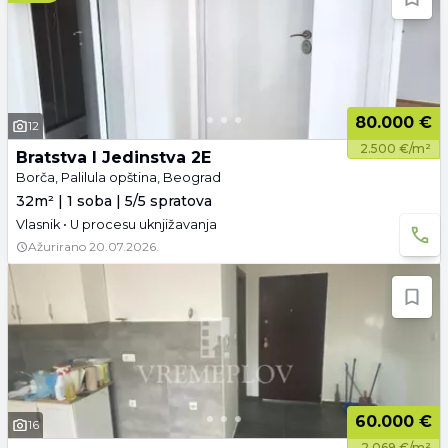
80.000 €
12
2.500 €/m²
Bratstva I Jedinstva 2E
Borča, Palilula opština, Beograd
32m² | 1 soba | 5/5 spratova
Vlasnik • U procesu uknjižavanja
Ažurirano
20.07.2026.
60.000 €
16
2.069 €/m²