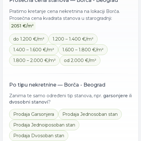
Prosečna cena
stanova
—
Borča - Beograd
Pratimo kretanje cena nekretnina na lokaciji
Borča
.
Prosečna cena kvadrata
stanova
u starogradnji:
2051
€/m²
do 1.200 €/m²
1.200 – 1.400 €/m²
1.400 – 1.600 €/m²
1.600 – 1.800 €/m²
1.800 – 2.000 €/m²
od 2.000 €/m²
Po tipu nekretnine —
Borča - Beograd
Zanima te samo određeni tip stanova, npr.
garsonjere
ili
dvosobni stanovi
?
Prodaja
Garsonjera
Prodaja
Jednosoban stan
Prodaja
Jednoiposoban stan
Prodaja
Dvosoban stan