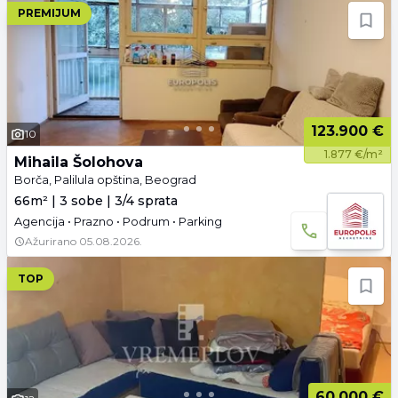
PREMIJUM
123.900 €
10
1.877 €/m²
Mihaila Šolohova
Borča, Palilula opština, Beograd
66m² | 3 sobe | 3/4 sprata
Agencija • Prazno • Podrum • Parking
Ažurirano
05.08.2026.
TOP
60.000 €