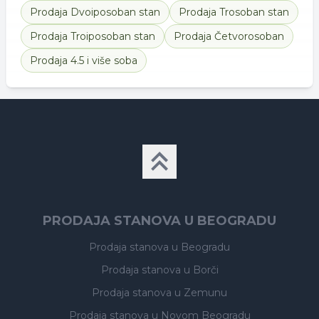
Prodaja
Dvoiposoban stan
Prodaja
Trosoban stan
Prodaja
Troiposoban stan
Prodaja
Četvorosoban
Prodaja
4.5 i više soba
PRODAJA STANOVA U BEOGRADU
Prodaja stanova
u Beogradu
Prodaja stanova
u Borči
Prodaja stanova
u Zemunu
Prodaja stanova
u Novom Beogradu