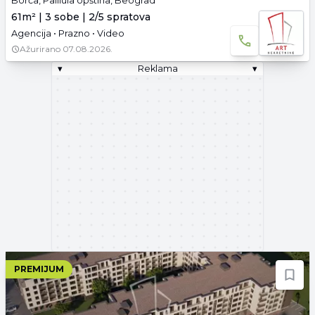
Borča, Palilula opština, Beograd
61m² | 3 sobe | 2/5 spratova
Agencija • Prazno • Video
Ažurirano
07.08.2026.
▾
Reklama
▾
PREMIJUM