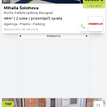
12
1.250 €/m²
Mihaila Šolohova
Borča, Palilula opština, Beograd
48m² | 2 sobe | prizemlje/3 sprata
Agencija • Prazno • Parking
Ažurirano
08.08.2026.
▾
Reklama
▾
TOP