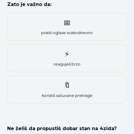
Zato je važno da:
📅
pratiš oglase svakodnevno
⚡
reaguješ brzo
🔖
koristiš sačuvane pretrage
Ne želiš da propustiš dobar stan na 4zida?