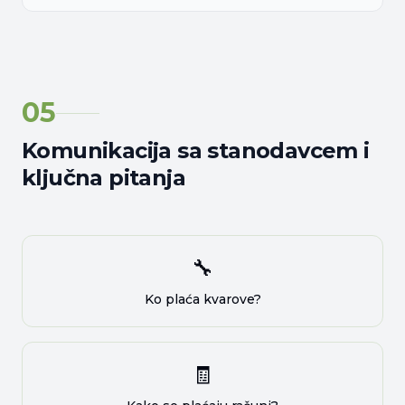
05
Komunikacija sa stanodavcem i
ključna pitanja
🔧
Ko plaća kvarove?
🧾