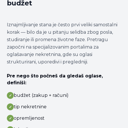
budžet
Iznajmljivanje stana je često prvi veliki samostalni
korak — bilo da je u pitanju selidba zbog posla,
studiranje ili promena životne faze. Pretragu
započni na specijalizovanim portalima za
oglašavanje nekretnina, gde su oglasi
strukturirani, uporedivi i pregledniji.
Pre nego što počneš da gledaš oglase,
definiši:
budžet (zakup + računi)
✓
tip nekretnine
✓
opremljenost
✓