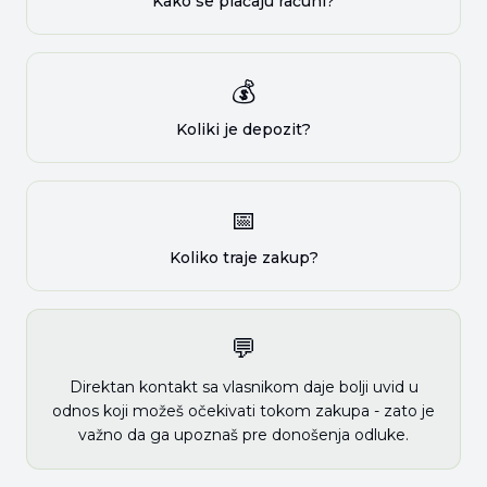
Kako se plaćaju računi?
💰
Koliki je depozit?
📅
Koliko traje zakup?
💬
Direktan kontakt sa vlasnikom daje bolji uvid u
odnos koji možeš očekivati tokom zakupa - zato je
važno da ga upoznaš pre donošenja odluke.