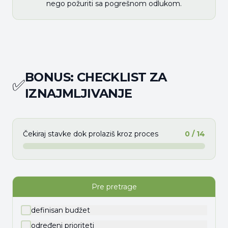
nego požuriti sa pogrešnom odlukom.
BONUS: CHECKLIST ZA
✅
IZNAJMLJIVANJE
Čekiraj stavke dok prolaziš kroz proces
0
/
14
Pre pretrage
definisan budžet
određeni prioriteti