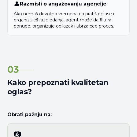
👤
Razmisli o angažovanju agencije
Ako nemaš dovoljno vremena da pratiš oglase i
organizuješ razgledanja, agent može da filtrira
ponude, organizuje obilazak i ubrza ceo proces.
03
Kako prepoznati kvalitetan
oglas?
Obrati pažnju na:
📷