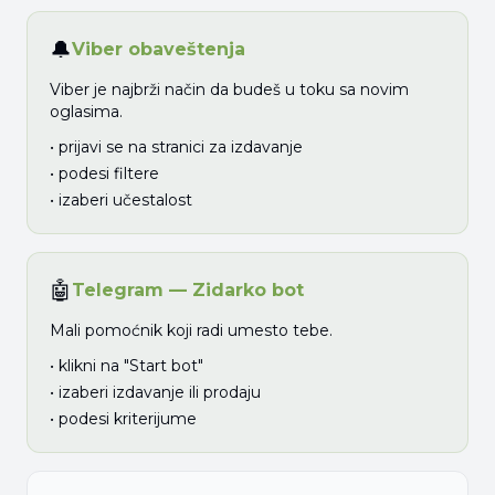
🔔
Viber obaveštenja
Viber je najbrži način da budeš u toku sa novim
oglasima.
• prijavi se na stranici za izdavanje
• podesi filtere
• izaberi učestalost
🤖
Telegram — Zidarko bot
Mali pomoćnik koji radi umesto tebe.
• klikni na "Start bot"
• izaberi izdavanje ili prodaju
• podesi kriterijume