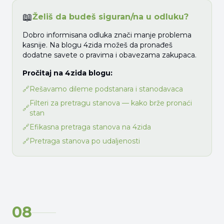
📖
Želiš da budeš siguran/na u odluku?
Dobro informisana odluka znači manje problema
kasnije. Na blogu 4zida možeš da pronađeš
dodatne savete o pravima i obavezama zakupaca.
Pročitaj na 4zida blogu:
🔗
Rešavamo dileme podstanara i stanodavaca
Filteri za pretragu stanova — kako brže pronaći
🔗
stan
🔗
Efikasna pretraga stanova na 4zida
🔗
Pretraga stanova po udaljenosti
08