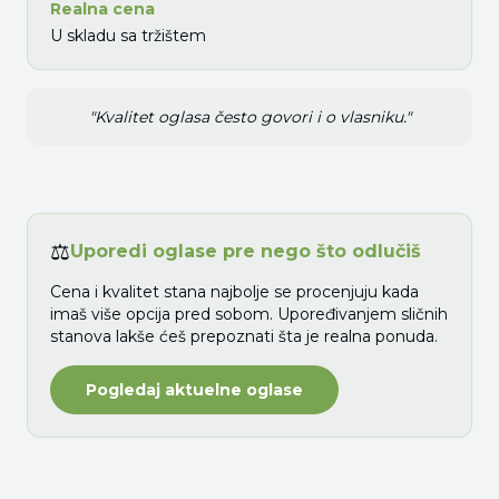
Realna cena
U skladu sa tržištem
"Kvalitet oglasa često govori i o vlasniku."
⚖️
Uporedi oglase pre nego što odlučiš
Cena i kvalitet stana najbolje se procenjuju kada
imaš više opcija pred sobom. Upoređivanjem sličnih
stanova lakše ćeš prepoznati šta je realna ponuda.
Pogledaj aktuelne oglase