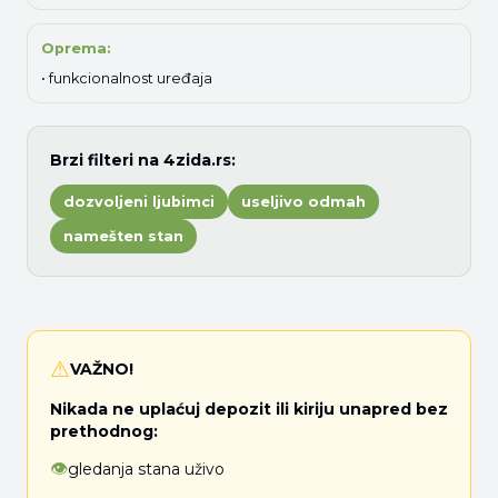
Oprema:
• funkcionalnost uređaja
Brzi filteri na 4zida.rs:
dozvoljeni ljubimci
useljivo odmah
namešten stan
⚠
VAŽNO!
Nikada ne uplaćuj depozit ili kiriju unapred bez
prethodnog:
👁
gledanja stana uživo