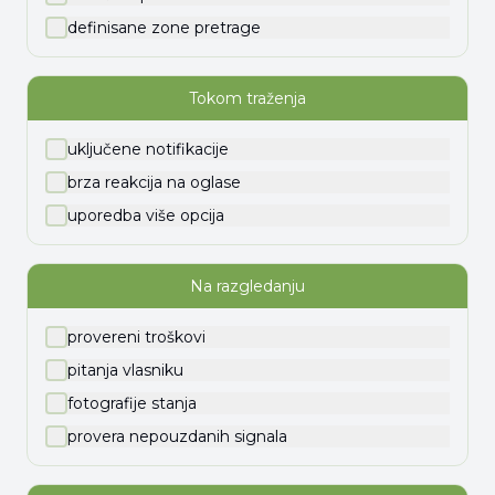
definisane zone pretrage
Tokom traženja
uključene notifikacije
brza reakcija na oglase
uporedba više opcija
Na razgledanju
provereni troškovi
pitanja vlasniku
fotografije stanja
provera nepouzdanih signala