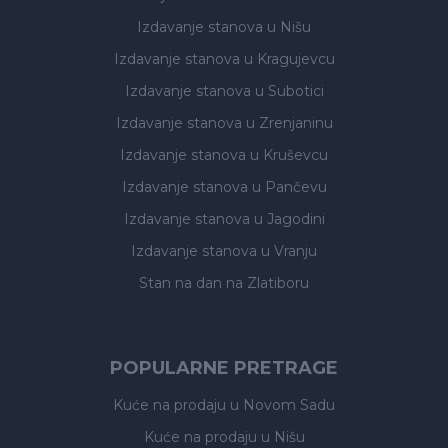
Izdavanje stanova
u Nišu
Izdavanje stanova
u Kragujevcu
Izdavanje stanova
u Subotici
Izdavanje stanova
u Zrenjaninu
Izdavanje stanova
u Kruševcu
Izdavanje stanova
u Pančevu
Izdavanje stanova
u Jagodini
Izdavanje stanova
u Vranju
Stan na dan na Zlatiboru
POPULARNE PRETRAGE
Kuće na prodaju
u Novom Sadu
Kuće na prodaju
u Nišu