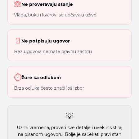
🙈
Ne proveravaju stanje
Vlaga, buka i kvarovi se uočavaju uživo
📄
Ne potpisuju ugovor
Bez ugovora nemate pravnu zaštitu
⏱
Žure sa odlukom
Brza odluka često znači loš izbor
💡
Uzmi vremena, proveri sve detalje i uvek insistiraj
na pisanom ugovoru. Bolje je sačekati pravi stan