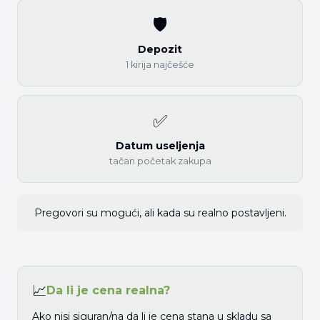
🛡
Depozit
1 kirija najčešće
✅
Datum useljenja
tačan početak zakupa
Pregovori su mogući, ali kada su realno postavljeni.
📈
Da li je cena realna?
Ako nisi siguran/na da li je cena stana u skladu sa