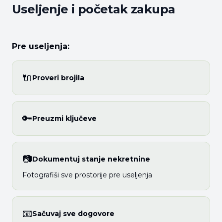
Useljenje i početak zakupa
Pre useljenja:
🔌
Proveri brojila
🔑
Preuzmi ključeve
📷
Dokumentuj stanje nekretnine
Fotografiši sve prostorije pre useljenja
📧
Sačuvaj sve dogovore