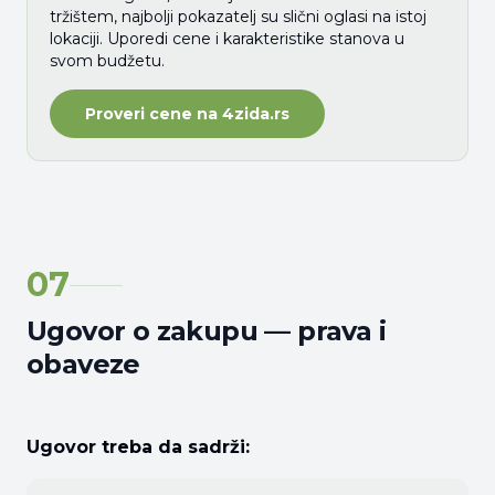
tržištem, najbolji pokazatelj su slični oglasi na istoj
lokaciji. Uporedi cene i karakteristike stanova u
svom budžetu.
Proveri cene na 4zida.rs
07
Ugovor o zakupu — prava i
obaveze
Ugovor treba da sadrži: