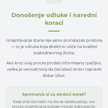
Donošenje odluke i naredni
koraci
Iznajmljivanje stana nije samo pronalazak prostora
— to je odluka koja direktno utiče na kvalitet
svakodnevnog života.
Ako kroz ovaj proces prođeš informisano i pažljivo,
velika je verovatnoća da ćeš izbeći stres i napraviti
dobar izbor.
Spreman/a si za sledeći korak?
Kada znaš šta tražiš i na šta da obratiš pažnju, ceo
proces iznajmljivanja postaje mnogo jednostavniji.