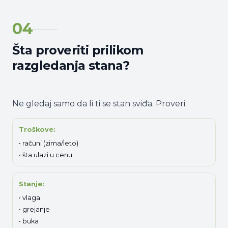
04
Šta proveriti prilikom
razgledanja stana?
Ne gledaj samo da li ti se stan sviđa. Proveri:
Troškove:
• računi (zima/leto)
• šta ulazi u cenu
Stanje:
• vlaga
• grejanje
• buka