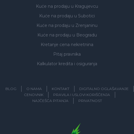
Kuće na prodaju
u Kragujevcu
Kuće na prodaju
u Subotici
Kuće na prodaju
u Zrenjaninu
Kuće na prodaju
u Beogradu
Kretanje cena nekretnina
Pitaj pravnika
Kalkulator kredita i osiguranja
BLOG
O NAMA
KONTAKT
DIGITALNO OGLAŠAVANJE
CENOVNIK
PRAVILA I USLOVI KORIŠĆENJA
NAJČEŠĆA PITANJA
PRIVATNOST