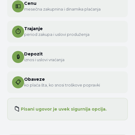
Cenu
💵
mesečna zakupnina i dinamika plaćanja
Trajanje
⏱
period zakupa i uslovi produženja
Depozit
🔒
iznos i uslovi vraćanja
Obaveze
📋
ko plaća šta, ko snosi troškove popravki
📁
Pisani ugovor je uvek sigurnija opcija.