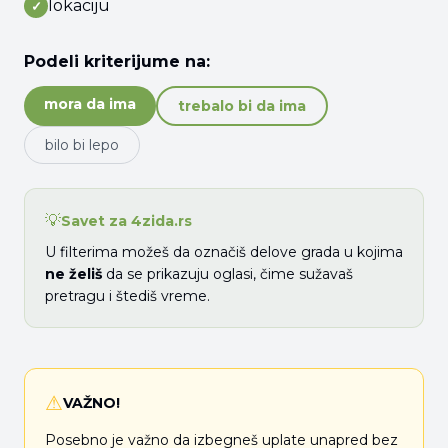
lokaciju
✓
Podeli kriterijume na:
mora da ima
trebalo bi da ima
bilo bi lepo
💡
Savet za 4zida.rs
U filterima možeš da označiš delove grada u kojima
ne želiš
da se prikazuju oglasi, čime sužavaš
pretragu i štediš vreme.
⚠
VAŽNO!
Posebno je važno da izbegneš uplate unapred bez