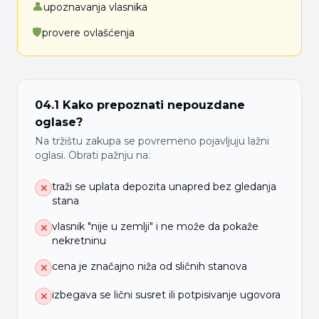
👤
upoznavanja vlasnika
🛡
provere ovlašćenja
04.1 Kako prepoznati nepouzdane
oglase?
Na tržištu zakupa se povremeno pojavljuju lažni
oglasi. Obrati pažnju na:
traži se uplata depozita unapred bez gledanja
✕
stana
vlasnik "nije u zemlji" i ne može da pokaže
✕
nekretninu
cena je značajno niža od sličnih stanova
✕
izbegava se lični susret ili potpisivanje ugovora
✕