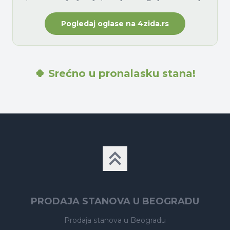
Pogledaj oglase na 4zida.rs
🍀 Srećno u pronalasku stana!
PRODAJA STANOVA U BEOGRADU
Prodaja stanova
u Beogradu