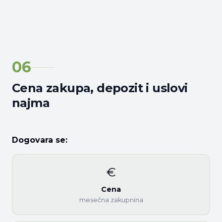
06
Cena zakupa, depozit i uslovi
najma
Dogovara se:
€
Cena
mesečna zakupnina