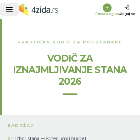
Postavi oglas
Uloguj se
PRAKTIČAN VODIČ ZA PODSTANARE
VODIČ ZA
IZNAJMLJIVANJE STANA
2026
SADRŽAJ
01
Izbor stana — kriterijumi i budžet