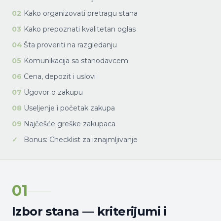
02
Kako organizovati pretragu stana
03
Kako prepoznati kvalitetan oglas
04
Šta proveriti na razgledanju
05
Komunikacija sa stanodavcem
06
Cena, depozit i uslovi
07
Ugovor o zakupu
08
Useljenje i početak zakupa
09
Najčešće greške zakupaca
✓
Bonus: Checklist za iznajmljivanje
01
Izbor stana — kriterijumi i