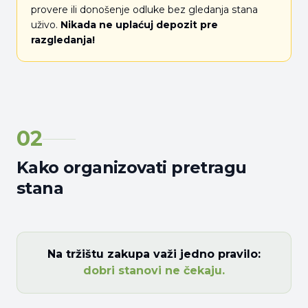
provere ili donošenje odluke bez gledanja stana
uživo.
Nikada ne uplaćuj depozit pre
razgledanja!
02
Kako organizovati pretragu
stana
Na tržištu zakupa važi jedno pravilo:
dobri stanovi ne čekaju.