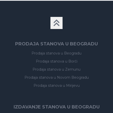
PRODAJA STANOVA U BEOGRADU
Prodaja stanova
u Beogradu
Prodaja stanova
u Borči
Prodaja stanova
u Zemunu
Prodaja stanova
u Novom Beogradu
Prodaja stanova
u Mirijevu
IZDAVANJE STANOVA U BEOGRADU