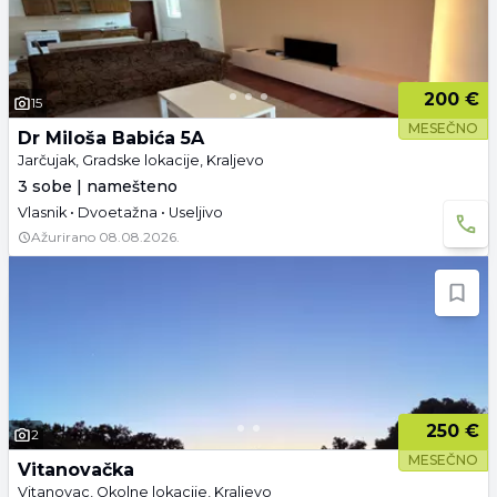
200 €
15
MESEČNO
Dr Miloša Babića 5A
Jarčujak, Gradske lokacije, Kraljevo
3 sobe | namešteno
Vlasnik • Dvoetažna • Useljivo
Ažurirano
08.08.2026.
250 €
2
MESEČNO
Vitanovačka
Vitanovac, Okolne lokacije, Kraljevo