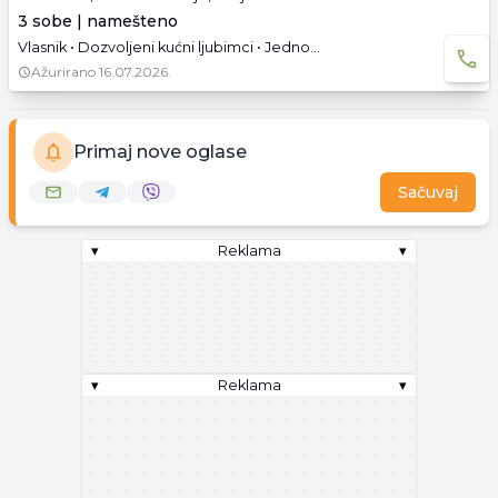
3 sobe | namešteno
Vlasnik • Dozvoljeni kućni ljubimci • Jednoetažna • Podrum • Tavan • Parking • Dozvoljeno pušenje • Useljivo
Ažurirano
16.07.2026.
Primaj nove oglase
Sačuvaj
▾
Reklama
▾
▾
Reklama
▾