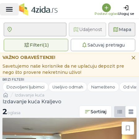
Postavi oglas
Uloguj se
Udaljenost
Mapa
1 primenjen filter
Filteri
(
1
)
Sačuvaj pretragu
VAŽNO OBAVEŠTENJE!
Savetujemo naše korisnike da ne uplaćuju depozit pre
nego što provere nekretninu uživo!
BRZI FILTERI
Dozvoljeni ljubimci
Useljivo odmah
Namešteno
Od vlas
Naslovna
izdavanje kuća
Izdavanje kuća Kraljevo
2 oglasa
2
Sortiraj
oglasa