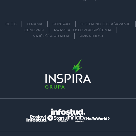
BLOG
O NAMA
KONTAKT
DIGITALNO OGLAŠAVANJE
CENOVNIK
PRAVILA I USLOVI KORIŠĆENJA
NAJČEŠĆA PITANJA
PRIVATNOST