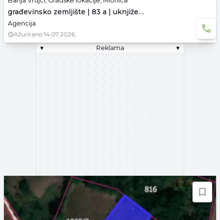
Banja Vrujci, Gradske lokacije, Mionica
građevinsko zemljište | 83 a | uknjiženo
Agencija
Ažurirano
14.07.2026.
▾
Reklama
▾