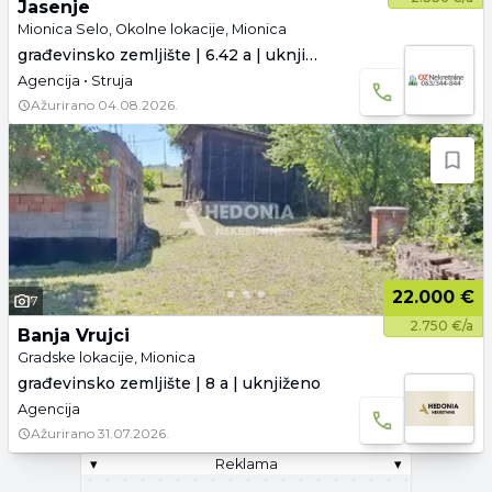
Jasenje
Mionica Selo, Okolne lokacije, Mionica
građevinsko zemljište | 6.42 a | uknjiženo
Agencija • Struja
Ažurirano
04.08.2026.
22.000 €
7
2.750 €/a
Banja Vrujci
Gradske lokacije, Mionica
građevinsko zemljište | 8 a | uknjiženo
Agencija
Ažurirano
31.07.2026.
▾
Reklama
▾