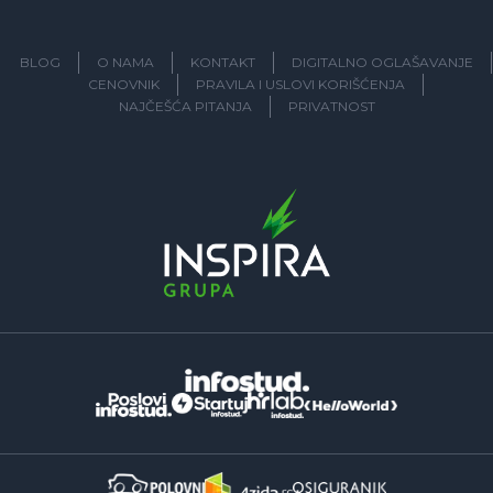
BLOG
O NAMA
KONTAKT
DIGITALNO OGLAŠAVANJE
CENOVNIK
PRAVILA I USLOVI KORIŠĆENJA
NAJČEŠĆA PITANJA
PRIVATNOST