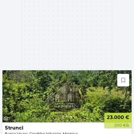
23.000 €
7
200 €/a
Strunci
Banja Vrujci, Gradske lokacije, Mionica