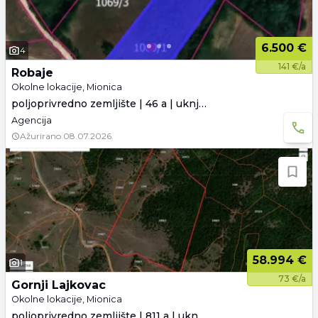
6.500 €
4
141 €/a
Robaje
Okolne lokacije, Mionica
poljoprivredno zemljište | 46 a | uknjiženo
Agencija
Ažurirano
08.07.2026.
58.994 €
1
73 €/a
Gornji Lajkovac
Okolne lokacije, Mionica
poljoprivredno zemljište | 811 a | uknjiženo