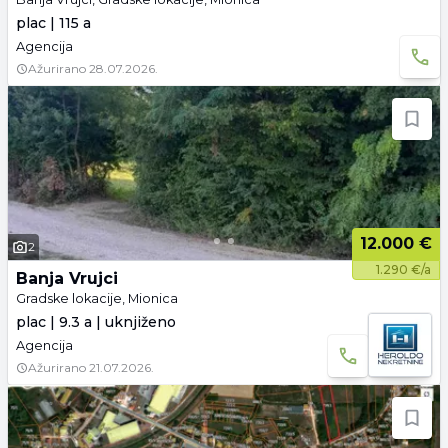
plac | 115 a
Agencija
Ažurirano
28.07.2026.
12.000 €
2
1.290 €/a
Banja Vrujci
Gradske lokacije, Mionica
plac | 9.3 a | uknjiženo
Agencija
Ažurirano
21.07.2026.