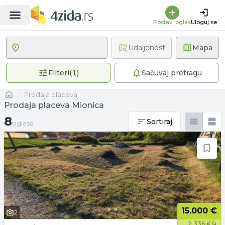
Postavi oglas
Uloguj se
Udaljenost
Mapa
1 primenjen filter
Filteri
(
1
)
Sačuvaj pretragu
Naslovna
prodaja placeva
Prodaja placeva Mionica
8 oglasa
8
Sortiraj
oglasa
15.000 €
2
2.336 €/a