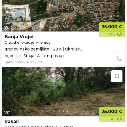
35.000 €
7
1.207 €/a
Banja Vrujci
Gradske lokacije, Mionica
građevinsko zemljište | 29 a | uknjiženo
Agencija • Struja • Asfaltni pristup
Ažurirano
14.07.2026.
25.000 €
7
301 €/a
Rakari