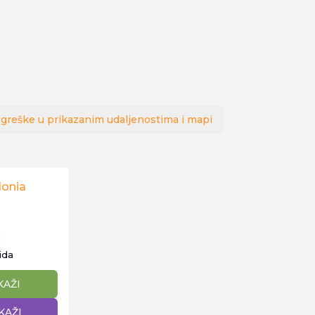
 greške u prikazanim udaljenostima i mapi
onia
ida
KAŽI
KAŽI