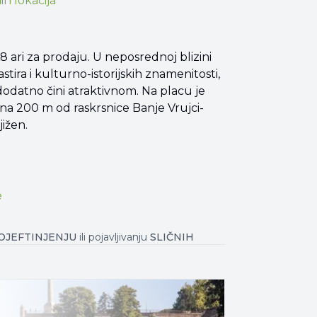
ih lokacija
d 8 ari za prodaju. U neposrednoj blizini
astira i kulturno-istorijskih znamenitosti,
dodatno čini atraktivnom. Na placu je
na 200 m od raskrsnice Banje Vrujci-
ižen.
e
OJEFTINJENJU
ili pojavljivanju
SLIČNIH