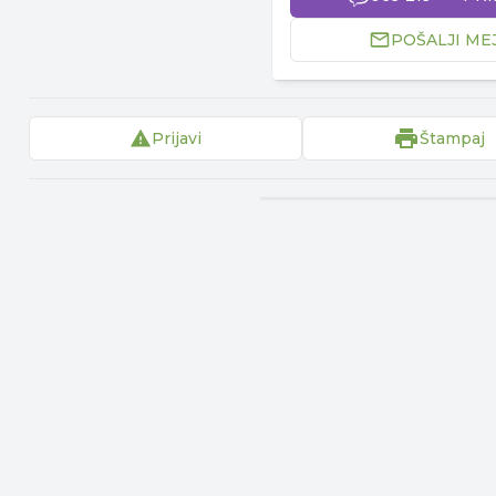
POŠALJI ME
Prijavi
Štampaj
▾
Reklama