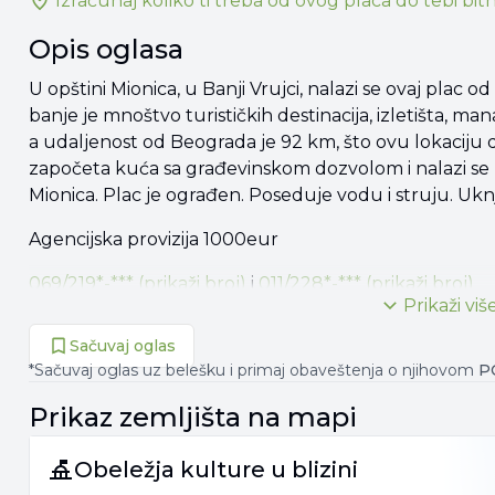
Izračunaj koliko ti treba od
ovog placa
do tebi bitn
Opis oglasa
U opštini Mionica, u Banji Vrujci, nalazi se ovaj plac o
banje je mnoštvo turističkih destinacija, izletišta, man
a udaljenost od Beograda je 92 km, što ovu lokaciju 
započeta kuća sa građevinskom dozvolom i nalazi se 
Mionica. Plac je ograđen. Poseduje vodu i struju. Uknj
Agencijska provizija 1000eur
069/219*-*** (prikaži broj)
i
011/228*-*** (prikaži broj)
Prikaži viš
Sačuvaj oglas
*Sačuvaj oglas uz belešku i primaj obaveštenja o njihovom
P
Prikaz
zemljišta
na mapi
Obeležja kulture u blizini