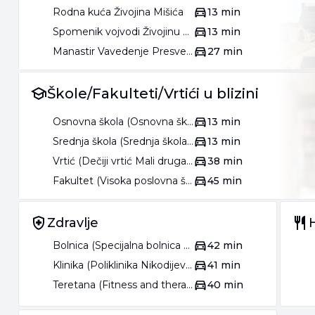
Rodna kuća Živojina Mišića
13 min
Spomenik vojvodi Živojinu Mišiću
13 min
Manastir Vavedenje Presvete Bogorodice
27 min
Škole/Fakulteti/Vrtići u blizini
Osnovna škola (Osnovna škola Milan Rakić)
13 min
Srednja škola (Srednja škola Mionica)
13 min
Vrtić (Dečiji vrtić Mali drugari)
38 min
Fakultet (Visoka poslovna škola strukovnih studija Valjevo)
45 min
Zdravlje
Bolnica (Specijalna bolnica za endemsku nefropatiju Lazarevac)
42 min
Klinika (Poliklinika Nikodijević)
41 min
Teretana (Fitness and therapy center)
40 min