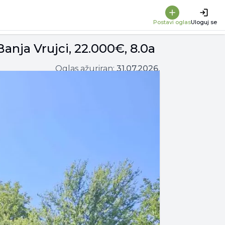
Postavi oglas
Uloguj se
anja Vrujci, 22.000€, 8.0a
Oglas ažuriran:
31.07.2026.