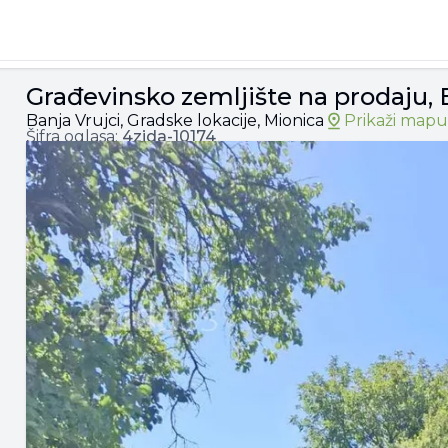
anja Vrujci, 22.000€, 8.0a
Građevinsko zemljište na prodaju, B
Banja Vrujci, Gradske lokacije, Mionica
Prikaži mapu
Šifra oglasa:
4zida-
10174