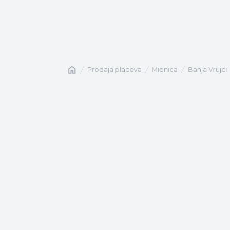
Naslovna
prodaja placeva
Mionica
Banja Vrujci