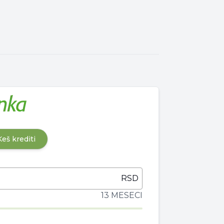
Keš krediti
RSD
13 MESECI