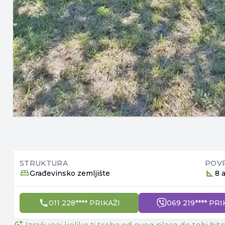
STRUKTURA
POV
Građevinsko zemljište
8 
011 228**** PRIKAŽI
069 219**** PRI