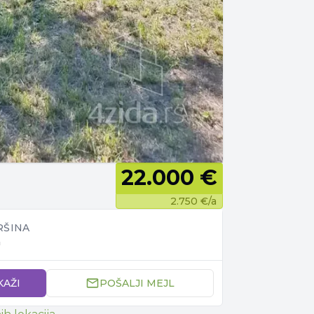
22.000 €
2.750 €
/a
RŠINA
a
KAŽI
POŠALJI MEJL