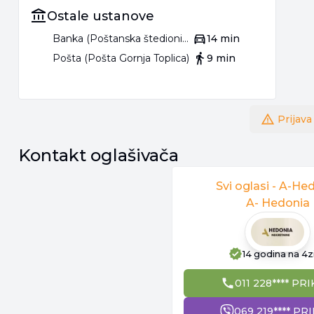
Ostale ustanove
Banka (Poštanska štedionica)
14 min
Pošta (Pošta Gornja Toplica)
9 min
Prijava
Kontakt oglašivača
Svi oglasi -
A-Hed
A- Hedonia
14 godina
na 4z
011 228**** PRI
069 219**** PRI