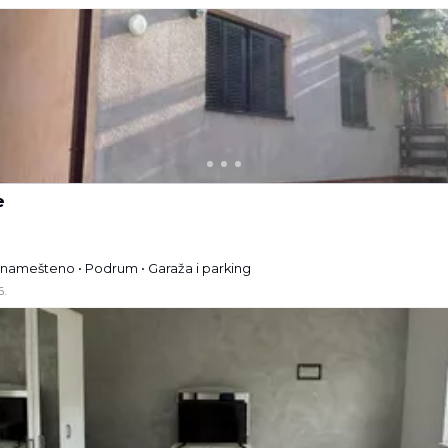
e
lunamešteno • Podrum • Garaža i parking
6.