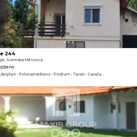
ke 244
ije, Sremska Mitrovica
njiženo
Vlasnik • Dvoetažna • Uknjižen • Polunamešteno • Podrum • Tavan • Garaža i parking
.