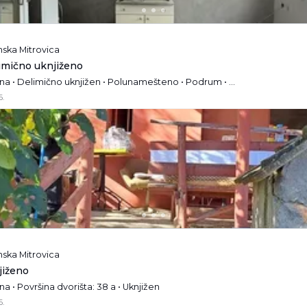
mska Mitrovica
limično uknjiženo
Agencija • Jednoetažna • Delimično uknjižen • Polunamešteno • Podrum • Tavan
6.
mska Mitrovica
jiženo
a • Površina dvorišta: 38 a • Uknjižen
6.