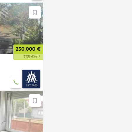
250.000 €
735 €/m²