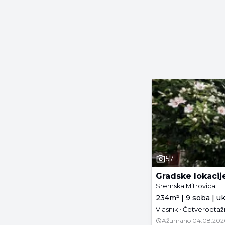
57
Gradske lokacij
Sremska Mitrovica
234m² | 9 soba | u
Vlasnik • Četveroetaž
Ažurirano
04.08.202