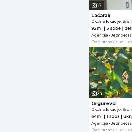
17
Laćarak
Okolne lokacije, Sre
92m² | 3 sobe | de
Ažurirano
03.08.202
24
Grgurevci
Okolne lokacije, Sre
64m² | 1 soba | ukn
Agencija • Jednoetažn
Ažurirano
03.08.202