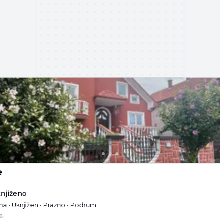
e
knjiženo
na • Uknjižen • Prazno • Podrum
6.