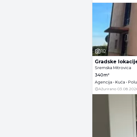
10
Gradske lokacij
Sremska Mitrovica
340m²
Agencija • Kuća • Po
Ažurirano
03.08.202