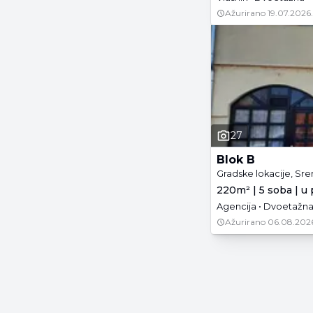
Ažurirano
19.07.2026.
27
Blok B
Gradske lokacije, Sr
220m² | 5 soba | u
Agencija • Dvoetažna 
Ažurirano
06.08.202