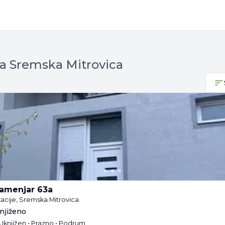
a Sremska Mitrovica
Kamenjar 63a
acije, Sremska Mitrovica
knjiženo
 Uknjižen • Prazno • Podrum