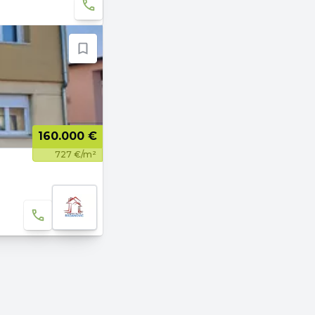
160.000 €
727 €/m²