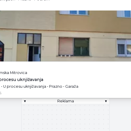
emska Mitrovica
 procesu uknjižavanja
• U procesu uknjižavanja • Prazno • Garaža
6.
▾
Reklama
▾