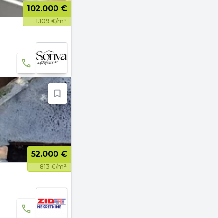
102.000 €
1.109 €/m²
52.000 €
813 €/m²