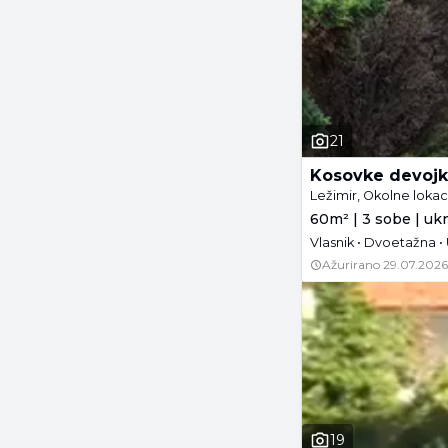
21
Kosovke devoj
Ležimir, Okolne lokac
60m² | 3 sobe | uk
Ažurirano
29.07.2026
19