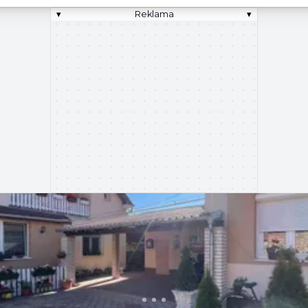
▾
Reklama
▾