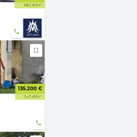
680 €/m²
135.200 €
543 €/m²