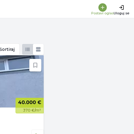
Postavi oglas
Uloguj se
Sortiraj
40.000 €
370 €/m²