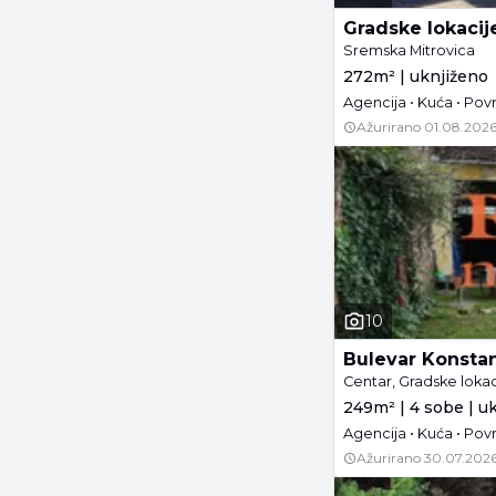
Gradske lokacij
Sremska Mitrovica
272m² | uknjiženo
Ažurirano
01.08.2026
10
Bulevar Konstan
Centar, Gradske lokac
249m² | 4 sobe | u
Agencija • Kuća • Povr
Ažurirano
30.07.2026