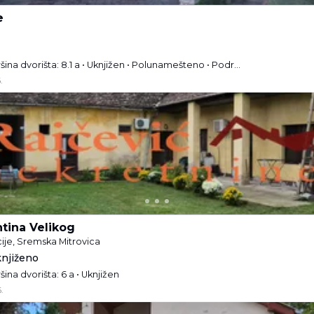
e
Agencija • Kuća • Površina dvorišta: 8.1 a • Uknjižen • Polunamešteno • Podrum • Garaža i parking
.
tina Velikog
ije, Sremska Mitrovica
knjiženo
šina dvorišta: 6 a • Uknjižen
.