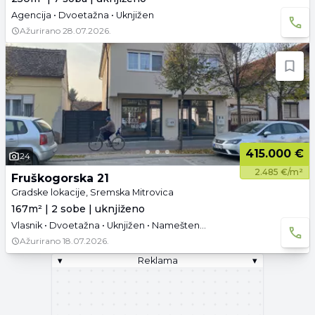
Agencija • Dvoetažna • Uknjižen
Ažurirano
28.07.2026.
415.000 €
24
2.485 €/m²
Fruškogorska 21
Gradske lokacije, Sremska Mitrovica
167m² | 2 sobe | uknjiženo
Vlasnik • Dvoetažna • Uknjižen • Namešteno • Tavan • Parking
Ažurirano
18.07.2026.
▾
Reklama
▾