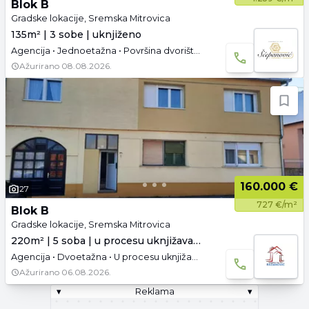
Blok B
Gradske lokacije, Sremska Mitrovica
135m² | 3 sobe | uknjiženo
Agencija • Jednoetažna • Površina dvorišta: 4.8 a • Uknjižen • Namešteno
Ažurirano
08.08.2026.
160.000 €
27
727 €/m²
Blok B
Gradske lokacije, Sremska Mitrovica
220m² | 5 soba | u procesu uknjižavanja
Agencija • Dvoetažna • U procesu uknjižavanja • Prazno • Garaža
Ažurirano
06.08.2026.
▾
Reklama
▾