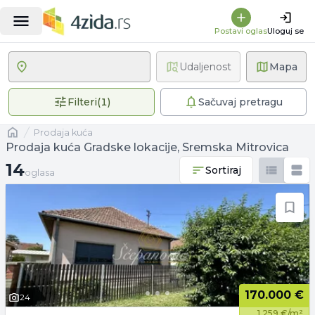
Postavi oglas
Uloguj se
Udaljenost
Mapa
1 primenjen filter
Filteri
(
1
)
Sačuvaj pretragu
Naslovna
prodaja kuća
Prodaja kuća Gradske lokacije, Sremska Mitrovica
14 oglasa
14
Sortiraj
oglasa
170.000 €
24
1.259 €/m²