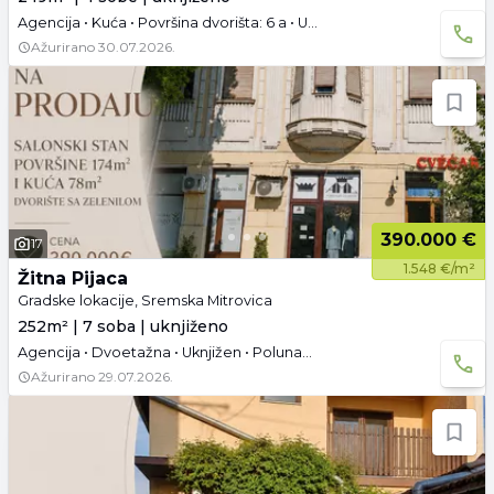
Agencija • Kuća • Površina dvorišta: 6 a • Uknjižen
Ažurirano
30.07.2026.
390.000 €
17
1.548 €/m²
Žitna Pijaca
Gradske lokacije, Sremska Mitrovica
252m² | 7 soba | uknjiženo
Agencija • Dvoetažna • Uknjižen • Polunamešteno • Podrum • Tavan • Parking
Ažurirano
29.07.2026.