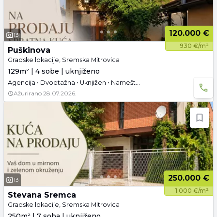
120.000 €
13
930 €/m²
Puškinova
Gradske lokacije, Sremska Mitrovica
129m² | 4 sobe | uknjiženo
Agencija • Dvoetažna • Uknjižen • Namešteno
Ažurirano
28.07.2026.
250.000 €
13
1.000 €/m²
Stevana Sremca
Gradske lokacije, Sremska Mitrovica
250m² | 7 soba | uknjiženo