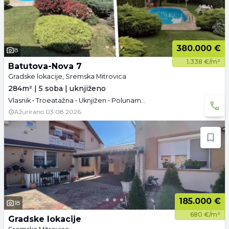
380.000 €
8
1.338 €/m²
Batutova-Nova 7
Gradske lokacije, Sremska Mitrovica
284m² | 5 soba | uknjiženo
Vlasnik • Troeatažna • Uknjižen • Polunamešteno • Podrum • Video
Ažurirano
03.08.2026.
185.000 €
18
680 €/m²
Gradske lokacije