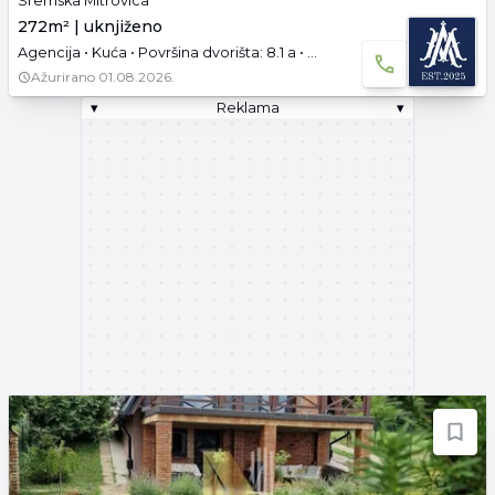
Sremska Mitrovica
272m² | uknjiženo
Agencija • Kuća • Površina dvorišta: 8.1 a • Uknjižen • Polunamešteno • Podrum • Garaža i parking
Ažurirano
01.08.2026.
▾
Reklama
▾