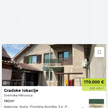
170.000 €
10
895 €/m²
Gradske lokacije
Sremska Mitrovica
190m²
Agencija • Kuća • Površina dvorišta: 3 a • Polunamešteno • Parking