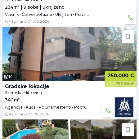
234m² | 9 soba | uknjiženo
Vlasnik • Četveroetažna • Uknjižen • Prazno • Podrum
Ažurirano
04.08.2026.
250.000 €
10
735 €/m²
Gradske lokacije
Sremska Mitrovica
340m²
Agencija • Kuća • Polunamešteno • Podrum • Garaža i parking
Ažurirano
03.08.2026.