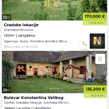
170.000 €
33
1.308 €/m²
Gradske lokacije
Sremska Mitrovica
130m² | uknjiženo
Agencija • Kuća • Površina dvorišta: 160 a • Uknjižen • Namešteno
Ažurirano
01.08.2026.
135.200 €
10
543 €/m²
Bulevar Konstantina Velikog
Centar, Gradske lokacije, Sremska Mitrovica
249m² | 4 sobe | uknjiženo