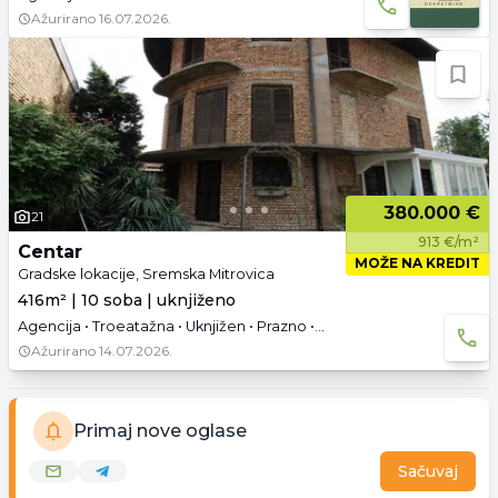
Ažurirano
16.07.2026.
380.000 €
21
913 €/m²
Centar
MOŽE NA KREDIT
Gradske lokacije, Sremska Mitrovica
416m² | 10 soba | uknjiženo
Agencija • Troeatažna • Uknjižen • Prazno • Garaža
Ažurirano
14.07.2026.
Primaj nove oglase
Sačuvaj