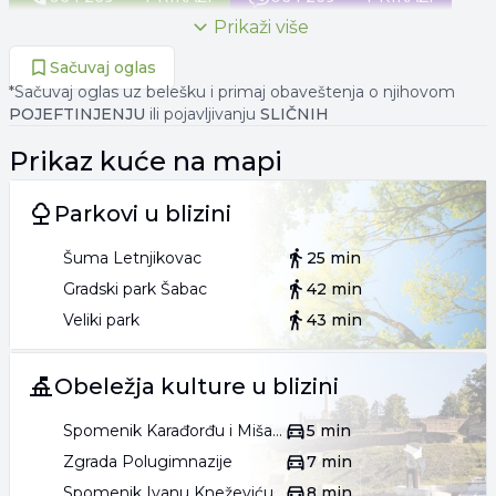
Prikaži više
Sačuvaj oglas
*Sačuvaj oglas uz belešku i primaj obaveštenja o njihovom
POJEFTINJENJU
ili pojavljivanju
SLIČNIH
Prikaz
kuće
na mapi
Parkovi u blizini
Šuma Letnjikovac
25 min
Gradski park Šabac
42 min
Veliki park
43 min
Obeležja kulture u blizini
Spomenik Karađorđu i Mišarskim junacima
5 min
Zgrada Polugimnazije
7 min
Spomenik Ivanu Kneževiću
8 min