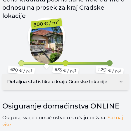
odnosu na prosek za kraj
Gradske
lokacije
2
/ m
800 €
1.251 €
620 €
935 €
/ m
/ m
/ m
2
2
2
Detaljna statistika u kraju
Gradske lokacije
▾
Reklama
▾
Osiguranje domaćinstva
ONLINE
Osiguraj svoje domaćinstvo u slučaju požara...
Saznaj
više