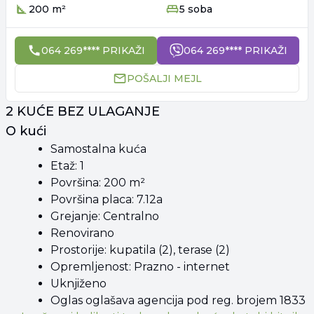
200 m²
5 soba
064 269**** PRIKAŽI
064 269**** PRIKAŽI
POŠALJI MEJL
2 KUĆE BEZ ULAGANJE
O kući
Samostalna kuća
Etaž: 1
Površina: 200 m²
Površina placa: 7.12a
Grejanje: Centralno
Renovirano
Prostorije: kupatila (2), terase (2)
Opremljenost: Prazno - internet
Uknjiženo
Oglas oglašava agencija pod reg. brojem 1833