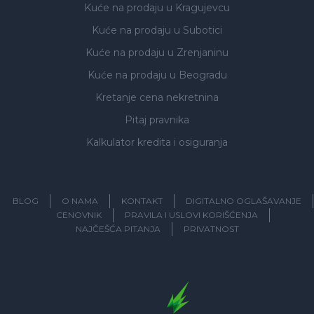
Kuće na prodaju
u Kragujevcu
Kuće na prodaju
u Subotici
Kuće na prodaju
u Zrenjaninu
Kuće na prodaju
u Beogradu
Kretanje cena nekretnina
Pitaj pravnika
Kalkulator kredita i osiguranja
BLOG
O NAMA
KONTAKT
DIGITALNO OGLAŠAVANJE
CENOVNIK
PRAVILA I USLOVI KORIŠĆENJA
NAJČEŠĆA PITANJA
PRIVATNOST