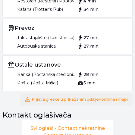
Restoran (Restoran Potkovica)
4 min
Kafana (Trotter's Pub)
34 min
Prevoz
Taksi stajalište (Taxi stanica)
27 min
Autobuska stanica
27 min
Ostale ustanove
Banka (Poštanska štedionica)
28 min
Pošta (Pošta Mišar)
5 min
Prijava greške u prikazanim udaljenostima i mapi
Kontakt oglašivača
Svi oglasi -
Contact nekretnine