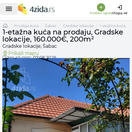
|
1-etažna kuća na prodaju, Gradske lokacije, 160.000€, 200m²
Postavi oglas
Uloguj se
Naslovna
prodaja kuća
Šabac
Gradske lokacije
1-etažna kuća
1-etažna kuća na prodaju, Gradske
lokacije, 160.000€, 200m²
Gradske lokacije, Šabac
Prikaži mapu
Oglas ažuriran:
07.08.2026.