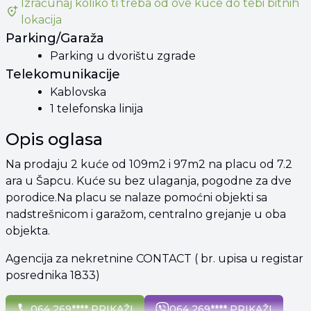
Izračunaj koliko ti treba od
ove kuće
do tebi bitnih
lokacija
Parking/Garaža
Parking u dvorištu zgrade
Telekomunikacije
Kablovska
1 telefonska linija
Opis oglasa
Na prodaju 2 kuće od 109m2 i 97m2 na placu od 7.2
ara u Šapcu. Kuće su bez ulaganja, pogodne za dve
porodice.Na placu se nalaze pomoćni objekti sa
nadstrešnicom i garažom, centralno grejanje u oba
objekta.
Agencija za nekretnine CONTACT ( br. upisa u registar
posrednika 1833)
064 269**** PRIKAŽI
064 269**** PRIKAŽI