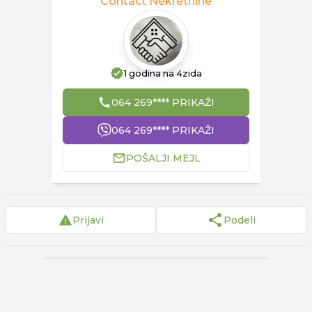
Contact Nekretnine
1 godina
na 4zida
064 269**** PRIKAŽI
064 269**** PRIKAŽI
POŠALJI MEJL
Prijavi
Podeli
▾
Reklama
▾