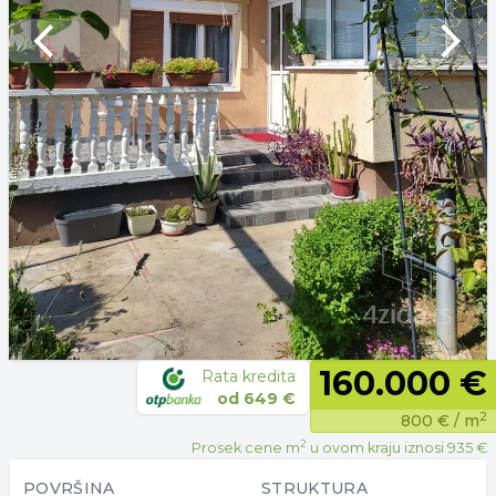
Previous slide
Next 
160.000 €
Rata kredita
od
649 €
2
800 €
/ m
2
Prosek cene m
u ovom kraju iznosi
935 €
POVRŠINA
STRUKTURA