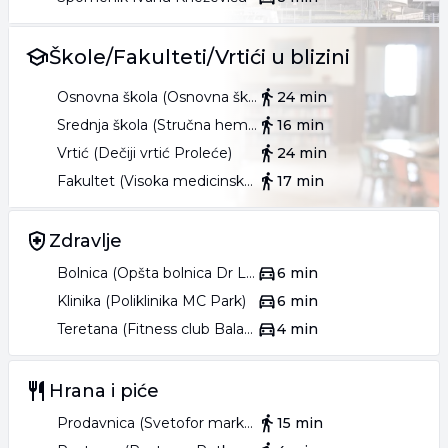
Škole/Fakulteti/Vrtići u blizini
Osnovna škola (Osnovna škola Stojan Novaković)
24 min
Srednja škola (Stručna hemijska i tekstilna škola Šabac)
16 min
Vrtić (Dečiji vrtić Proleće)
24 min
Fakultet (Visoka medicinska i poslovno-tehnološka škola strukovnih studija)
17 min
Zdravlje
Bolnica (Opšta bolnica Dr Laza K. Lazarević Šabac)
6 min
Klinika (Poliklinika MC Park)
6 min
Teretana (Fitness club Balance)
4 min
Hrana i piće
Prodavnica (Svetofor market)
15 min