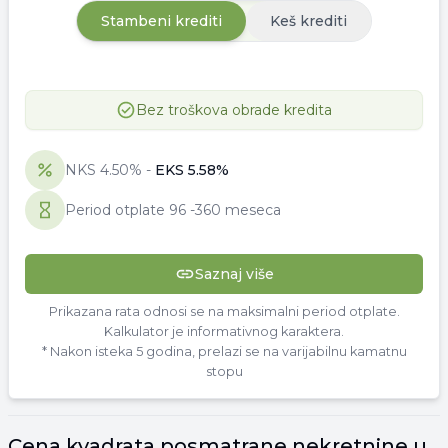
Stambeni krediti
Keš krediti
Bez troškova obrade kredita
NKS
4.50
% -
EKS
5.58
%
Period otplate
96
-
360 meseca
Saznaj više
Prikazana rata odnosi se na maksimalni period otplate.
Kalkulator je informativnog karaktera.
* Nakon isteka 5 godina, prelazi se na varijabilnu kamatnu
stopu
Cena
kvadrata
posmatrane nekretnine u