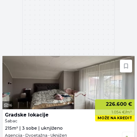
226.600 €
16
1.054 €/m²
Gradske lokacije
MOŽE NA KREDIT
Šabac
215m² | 3 sobe | uknjiženo
Agencija • Dvoetažna • Uknjižen