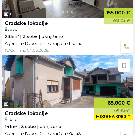
155.000 €
11
665 €/m²
Gradske lokacije
Šabac
233m² | 3 sobe | uknjiženo
Agencija • Dvoetažna • Uknjižen • Prazno • Tavan
Ažurirano
04.08.2026.
65.000 €
10
461 €/m²
Gradske lokacije
MOŽE NA KREDIT
Šabac
141m² | 3 sobe | uknjiženo
Agencija • Dvoetažna • Uknjižen • Garaža