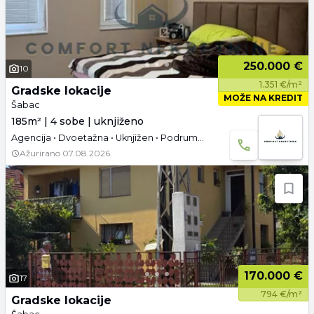
250.000 €
10
1.351 €/m²
Gradske lokacije
MOŽE NA KREDIT
Šabac
185m² | 4 sobe | uknjiženo
Agencija • Dvoetažna • Uknjižen • Podrum • Tavan • Garaža
Ažurirano
07.08.2026.
170.000 €
17
794 €/m²
Gradske lokacije