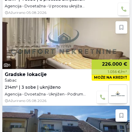
Agencija • Dvoetažna • U procesu uknjižavanja • Namešteno
Ažurirano
05.08.2026.
226.000 €
8
1.056 €/m²
Gradske lokacije
MOŽE NA KREDIT
Šabac
214m² | 3 sobe | uknjiženo
Agencija • Dvoetažna • Uknjižen • Podrum • Garaža
Ažurirano
05.08.2026.