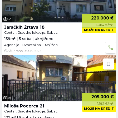
220.000 €
52
1.384 €/m²
Jaračkih Žrtava 18
MOŽE NA KREDIT
Centar, Gradske lokacije, Šabac
159m² | 5 soba | uknjiženo
Agencija • Dvoetažna • Uknjižen
Ažurirano
05.08.2026.
205.000 €
29
1.192 €/m²
Miloša Pocerca 21
MOŽE NA KREDIT
Centar, Gradske lokacije, Šabac
172m² | 5 soba | uknjiženo