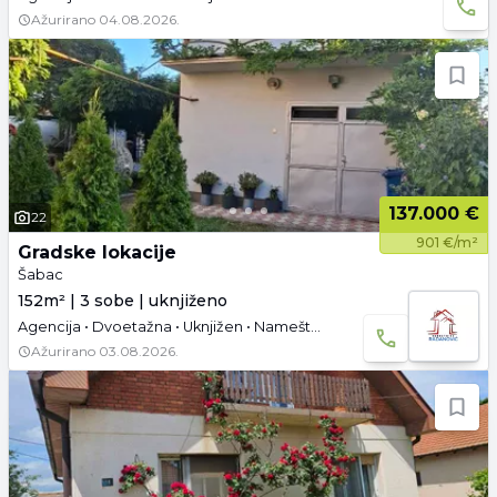
Ažurirano
04.08.2026.
137.000 €
22
901 €/m²
Gradske lokacije
Šabac
152m² | 3 sobe | uknjiženo
Agencija • Dvoetažna • Uknjižen • Namešteno
Ažurirano
03.08.2026.