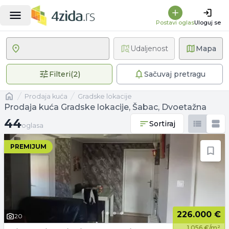
Postavi oglas
Uloguj se
Udaljenost
Mapa
2 primenjena filtera
Filteri
(
2
)
Sačuvaj pretragu
Naslovna
prodaja kuća
Gradske lokacije
Prodaja kuća Gradske lokacije, Šabac, Dvoetažna
44 oglasa
44
Sortiraj
oglasa
PREMIJUM
226.000 €
20
1.056 €/m²