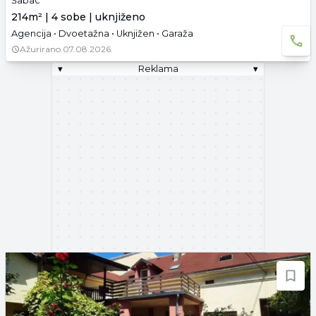
Šabac
214m² | 4 sobe | uknjiženo
Agencija • Dvoetažna • Uknjižen • Garaža
Ažurirano
07.08.2026.
▾
Reklama
▾