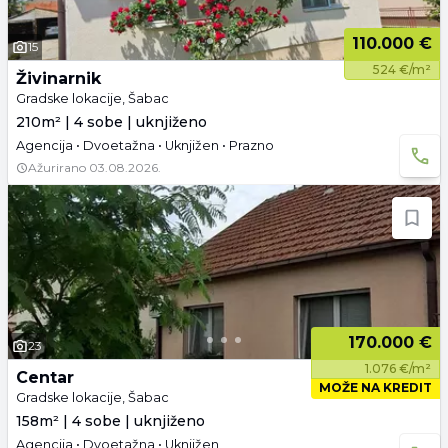
110.000 €
15
524 €/m²
Živinarnik
Gradske lokacije, Šabac
210m² | 4 sobe | uknjiženo
Agencija • Dvoetažna • Uknjižen • Prazno
Ažurirano
03.08.2026.
170.000 €
23
1.076 €/m²
Centar
MOŽE NA KREDIT
Gradske lokacije, Šabac
158m² | 4 sobe | uknjiženo
Agencija • Dvoetažna • Uknjižen