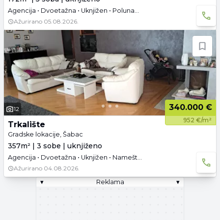
Agencija • Dvoetažna • Uknjižen • Polunamešteno • Podrum
Ažurirano
05.08.2026.
340.000 €
12
952 €/m²
Trkalište
Gradske lokacije, Šabac
357m² | 3 sobe | uknjiženo
Agencija • Dvoetažna • Uknjižen • Namešteno • Podrum
Ažurirano
04.08.2026.
▾
Reklama
▾