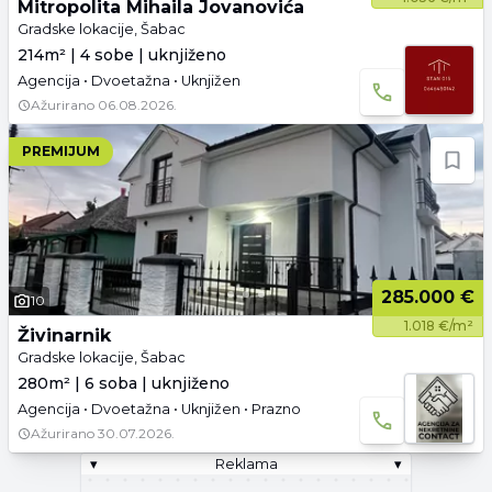
Mitropolita Mihaila Jovanovića
Gradske lokacije, Šabac
214m² | 4 sobe | uknjiženo
Agencija • Dvoetažna • Uknjižen
Ažurirano
06.08.2026.
PREMIJUM
285.000 €
10
1.018 €/m²
Živinarnik
Gradske lokacije, Šabac
280m² | 6 soba | uknjiženo
Agencija • Dvoetažna • Uknjižen • Prazno
Ažurirano
30.07.2026.
▾
Reklama
▾