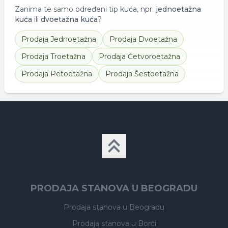
Zanima te samo određeni tip kuća, npr.
jednoetažna
kuća
ili
dvoetažna kuća
?
Prodaja
Jednoetažna
Prodaja
Dvoetažna
Prodaja
Troetažna
Prodaja
Četvoroetažna
Prodaja
Petoetažna
Prodaja
Šestoetažna
PRODAJA STANOVA U BEOGRADU
Prodaja stanova
u Beogradu
Prodaja stanova
u Borči