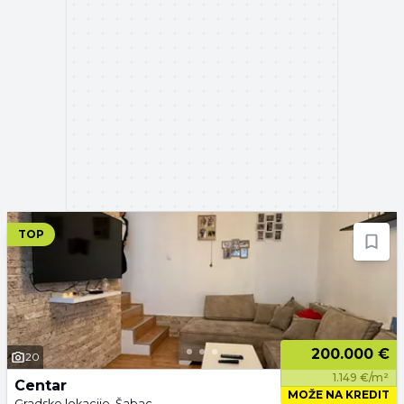
TOP
200.000 €
20
1.149 €/m²
Centar
MOŽE NA KREDIT
Gradske lokacije, Šabac