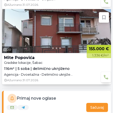
Ažurirano
31.07.2026.
155.000 €
20
1.336 €/m²
Mite Popovića
Gradske lokacije, Šabac
116m² | 5 soba | delimično uknjiženo
Agencija • Dvoetažna • Delimično uknjižen • Namešteno • Parking
Ažurirano
31.07.2026.
Primaj nove oglase
Sačuvaj