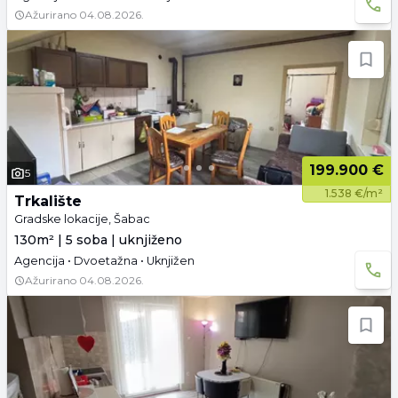
Ažurirano
04.08.2026.
199.900 €
5
1.538 €/m²
Trkalište
Gradske lokacije, Šabac
130m² | 5 soba | uknjiženo
Agencija • Dvoetažna • Uknjižen
Ažurirano
04.08.2026.