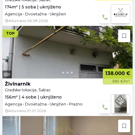
174m² | 5 soba | uknjiženo
Agencija • Dvoetažna • Uknjižen
Ažurirano
06.08.2026.
TOP
138.000 €
9
885 €/m²
Živinarnik
Gradske lokacije, Šabac
156m² | 4 sobe | uknjiženo
Agencija • Dvoetažna • Uknjižen • Prazno
Ažurirano
27.07.2026.