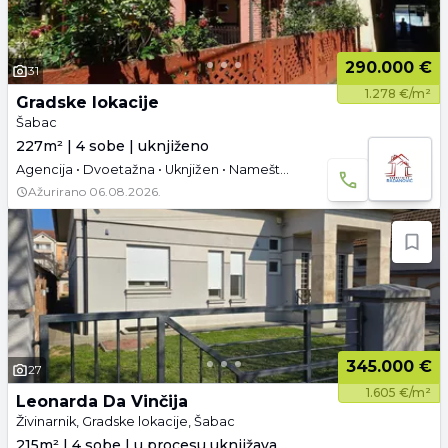
290.000 €
31
1.278 €/m²
Gradske lokacije
Šabac
227m² | 4 sobe | uknjiženo
Agencija • Dvoetažna • Uknjižen • Namešteno • Podrum
Ažurirano
06.08.2026.
345.000 €
27
1.605 €/m²
Leonarda Da Vinčija
Živinarnik, Gradske lokacije, Šabac
215m² | 4 sobe | u procesu uknjižavanja