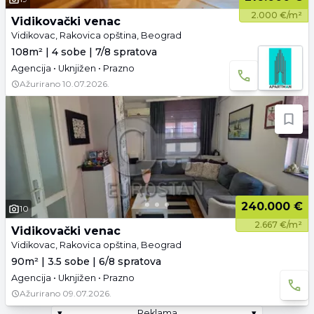
2.000 €/m²
Vidikovački venac
Vidikovac, Rakovica opština, Beograd
108m² | 4 sobe | 7/8 spratova
Agencija • Uknjižen • Prazno
Ažurirano
10.07.2026.
240.000 €
10
2.667 €/m²
Vidikovački venac
Vidikovac, Rakovica opština, Beograd
90m² | 3.5 sobe | 6/8 spratova
Agencija • Uknjižen • Prazno
Ažurirano
09.07.2026.
▾
Reklama
▾