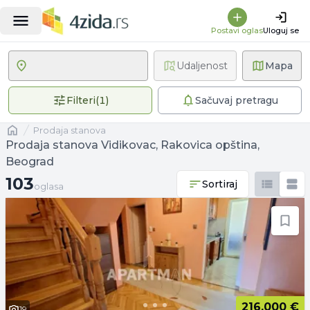
Postavi oglas
Uloguj se
Udaljenost
Mapa
1 primenjen filter
Filteri
(
1
)
Sačuvaj pretragu
Naslovna
prodaja stanova
Prodaja stanova Vidikovac, Rakovica opština,
Beograd
103 oglasa
103
Sortiraj
oglasa
216.000 €
19