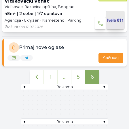
Vidikovački venac
Vidikovac, Rakovica opština, Beograd
48m² | 2 sobe | 1/7 spratova
Agencija • Uknjižen • Namešteno • Parking
Ažurirano
17.07.2026.
Primaj nove oglase
Sačuvaj
1
...
5
6
▾
Reklama
▾
▾
Reklama
▾