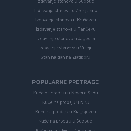
Izdavanje stanova
u Subotici
Izdavanje stanova
u Zrenjaninu
Izdavanje stanova
u Kruševcu
Izdavanje stanova
u Pančevu
Izdavanje stanova
u Jagodini
Izdavanje stanova
u Vranju
Stan na dan na Zlatiboru
POPULARNE PRETRAGE
Kuće na prodaju
u Novom Sadu
Kuće na prodaju
u Nišu
Kuće na prodaju
u Kragujevcu
Kuće na prodaju
u Subotici
Kuće na prodaju
u Zrenjaninu