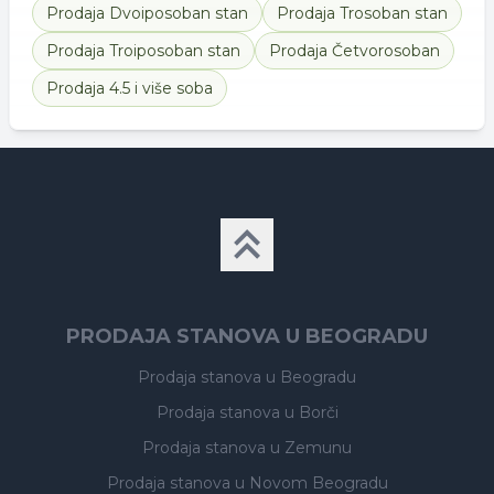
Prodaja
Dvoiposoban stan
Prodaja
Trosoban stan
Prodaja
Troiposoban stan
Prodaja
Četvorosoban
Prodaja
4.5 i više soba
PRODAJA STANOVA U BEOGRADU
Prodaja stanova
u Beogradu
Prodaja stanova
u Borči
Prodaja stanova
u Zemunu
Prodaja stanova
u Novom Beogradu