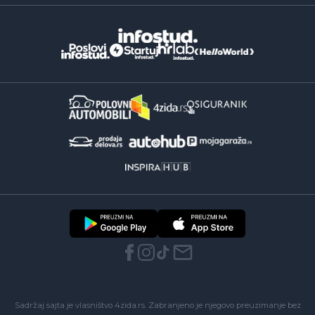
Sadržaj sajta je vlasništvo 4zida.rs. Zabranjeno je njegovo preuzimanje bez