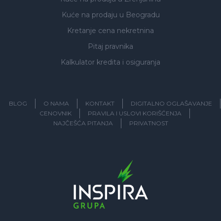
Kuće na prodaju
u Beogradu
Kretanje cena nekretnina
Pitaj pravnika
Kalkulator kredita i osiguranja
BLOG
O NAMA
KONTAKT
DIGITALNO OGLAŠAVANJE
CENOVNIK
PRAVILA I USLOVI KORIŠĆENJA
NAJČEŠĆA PITANJA
PRIVATNOST