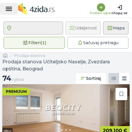
Postavi oglas
Uloguj se
Udaljenost
Mapa
1 primenjen filter
Filteri
(
1
)
Sačuvaj pretragu
Naslovna
prodaja stanova
Prodaja stanova Učiteljsko Naselje, Zvezdara
opština, Beograd
74 oglasa
74
Sortiraj
oglasa
PREMIJUM
209.100 €
17