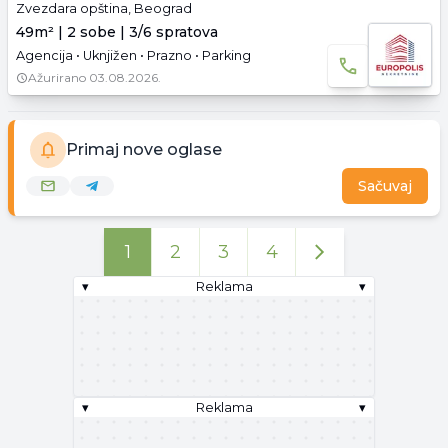
Zvezdara opština, Beograd
49m² | 2 sobe | 3/6 spratova
Agencija • Uknjižen • Prazno • Parking
Ažurirano
03.08.2026.
Primaj nove oglase
Sačuvaj
1
2
3
4
▾
Reklama
▾
▾
Reklama
▾