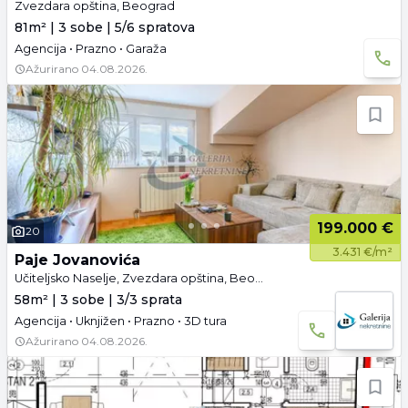
Zvezdara opština, Beograd
81m² | 3 sobe | 5/6 spratova
Agencija • Prazno • Garaža
Ažurirano
04.08.2026.
199.000 €
20
3.431 €/m²
Paje Jovanovića
Učiteljsko Naselje, Zvezdara opština, Beograd
58m² | 3 sobe | 3/3 sprata
Agencija • Uknjižen • Prazno • 3D tura
Ažurirano
04.08.2026.