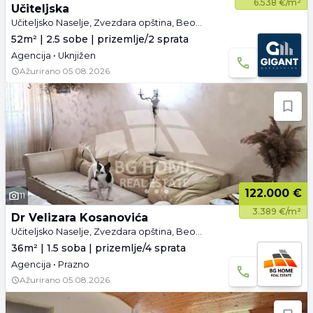
6.538 €/m²
Učiteljska
Učiteljsko Naselje, Zvezdara opština, Beograd
52m² | 2.5 sobe | prizemlje/2 sprata
Agencija • Uknjižen
Ažurirano
05.08.2026.
122.000 €
11
3.389 €/m²
Dr Velizara Kosanovića
Učiteljsko Naselje, Zvezdara opština, Beograd
36m² | 1.5 soba | prizemlje/4 sprata
Agencija • Prazno
Ažurirano
05.08.2026.