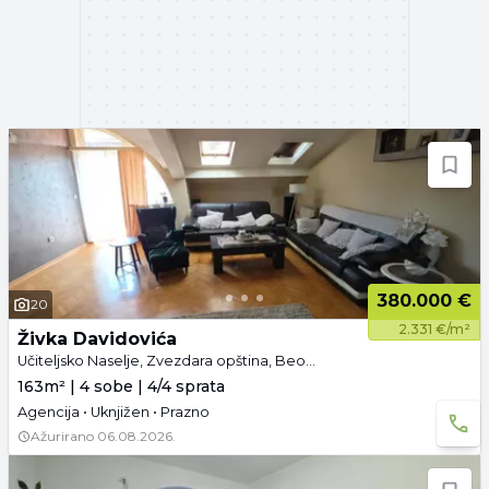
380.000 €
20
2.331 €/m²
Živka Davidovića
Učiteljsko Naselje, Zvezdara opština, Beograd
163m² | 4 sobe | 4/4 sprata
Agencija • Uknjižen • Prazno
Ažurirano
06.08.2026.