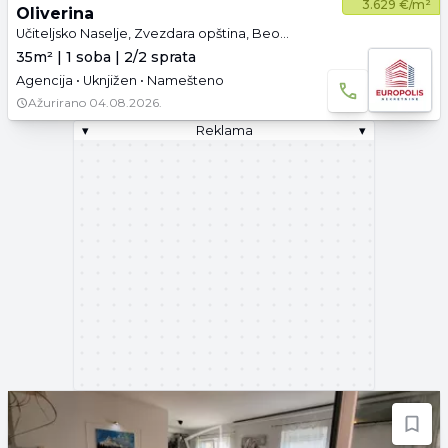
3.629 €/m²
Oliverina
Učiteljsko Naselje, Zvezdara opština, Beograd
35m² | 1 soba | 2/2 sprata
Agencija • Uknjižen • Namešteno
Ažurirano
04.08.2026.
▾
Reklama
▾