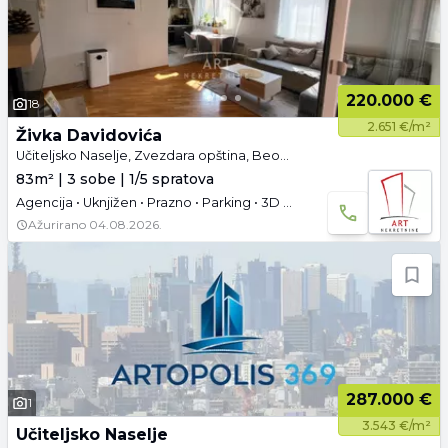
220.000 €
18
2.651 €/m²
Živka Davidovića
Učiteljsko Naselje, Zvezdara opština, Beograd
83m² | 3 sobe | 1/5 spratova
Agencija • Uknjižen • Prazno • Parking • 3D tura • Video
Ažurirano
04.08.2026.
287.000 €
1
3.543 €/m²
Učiteljsko Naselje