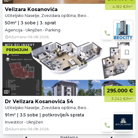
4.182 €/m²
Velizara Kosanovića
Učiteljsko Naselje, Zvezdara opština, Beograd
50m² | 3 sobe | 3. sprat
Agencija • Uknjižen • Parking
Ažurirano
06.08.2026.
PREMIJUM
295.000 €
1
3.242 €/m²
Dr Velizara Kosanovića 54
Učiteljsko Naselje, Zvezdara opština, Beograd
91m² | 3.5 sobe | potkrovlje/4 sprata
Investitor • Uknjižen
Ažurirano
06.08.2026.
▾
Reklama
▾