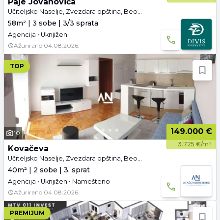
Paje Jovanovića
Učiteljsko Naselje, Zvezdara opština, Beograd
58m² | 3 sobe | 3/3 sprata
Agencija • Uknjižen
Ažurirano
04.08.2026.
TOP
149.000 €
10
3.725 €/m²
Kovačeva
Učiteljsko Naselje, Zvezdara opština, Beograd
40m² | 2 sobe | 3. sprat
Agencija • Uknjižen • Namešteno
Ažurirano
04.08.2026.
PREMIJUM