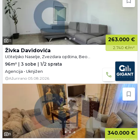
263.000 €
11
2.740 €/m²
Živka Davidovića
Učiteljsko Naselje, Zvezdara opština, Beograd
96m² | 3 sobe | 1/2 sprata
Agencija • Uknjižen
Ažurirano
05.08.2026.
340.000 €
8