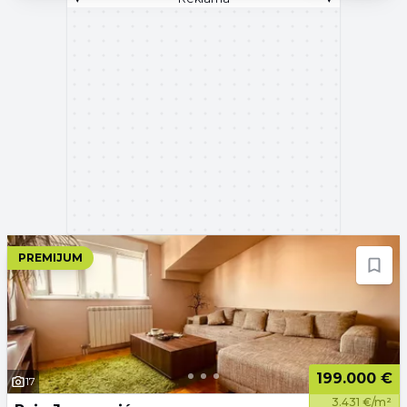
PREMIJUM
199.000 €
17
3.431 €/m²