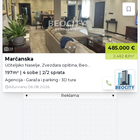
485.000 €
23
2.462 €/m²
Marčanska
Učiteljsko Naselje, Zvezdara opština, Beograd
197m² | 4 sobe | 2/2 sprata
Agencija • Garaža i parking • 3D tura
Ažurirano
06.08.2026.
▾
Reklama
▾