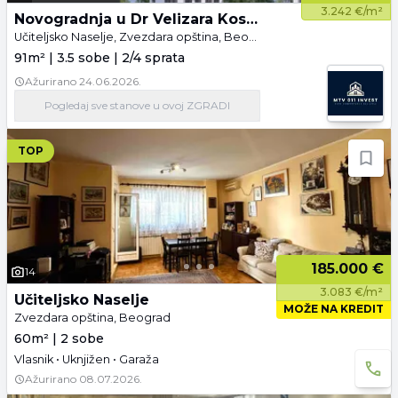
3.242 €/m²
Novogradnja u Dr Velizara Kosanovića
Učiteljsko Naselje, Zvezdara opština, Beograd
91m² | 3.5 sobe | 2/4 sprata
Ažurirano
24.06.2026.
Pogledaj
sve stanove
u ovoj ZGRADI
TOP
185.000 €
14
3.083 €/m²
Učiteljsko Naselje
MOŽE NA KREDIT
Zvezdara opština, Beograd
60m² | 2 sobe
Vlasnik • Uknjižen • Garaža
Ažurirano
08.07.2026.