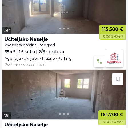
115.500 €
7
3.300 €/m²
Učiteljsko Naselje
Zvezdara opština, Beograd
35m² | 1.5 soba | 2/6 spratova
Agencija • Uknjižen • Prazno • Parking
Ažurirano
03.08.2026.
161.700 €
7
3.300 €/m²
Učiteljsko Naselje