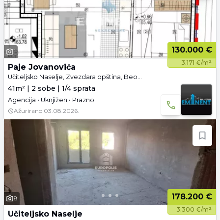
130.000 €
1
3.171 €/m²
Paje Jovanovića
Učiteljsko Naselje, Zvezdara opština, Beograd
41m² | 2 sobe | 1/4 sprata
Agencija • Uknjižen • Prazno
Ažurirano
03.08.2026.
178.200 €
8
3.300 €/m²
Učiteljsko Naselje