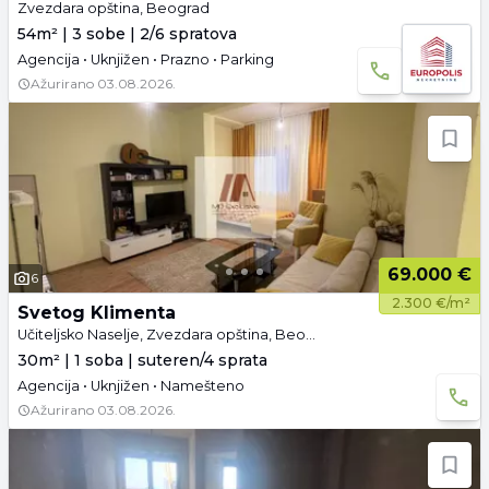
Zvezdara opština, Beograd
54m² | 3 sobe | 2/6 spratova
Agencija • Uknjižen • Prazno • Parking
Ažurirano
03.08.2026.
69.000 €
6
2.300 €/m²
Svetog Klimenta
Učiteljsko Naselje, Zvezdara opština, Beograd
30m² | 1 soba | suteren/4 sprata
Agencija • Uknjižen • Namešteno
Ažurirano
03.08.2026.