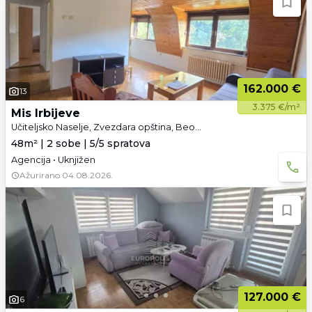
162.000 €
13
3.375 €/m²
Mis Irbijeve
Učiteljsko Naselje, Zvezdara opština, Beograd
48m² | 2 sobe | 5/5 spratova
Agencija • Uknjižen
Ažurirano
04.08.2026.
127.000 €
6