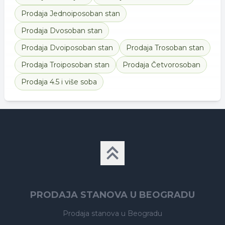
Prodaja
Jednoiposoban stan
Prodaja
Dvosoban stan
Prodaja
Dvoiposoban stan
Prodaja
Trosoban stan
Prodaja
Troiposoban stan
Prodaja
Četvorosoban
Prodaja
4.5 i više soba
PRODAJA STANOVA U BEOGRADU
Prodaja stanova
u Beogradu