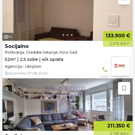
133.900 €
10
2.575 €/m²
Socijalno
Rotkvarija, Gradske lokacije, Novi Sad
52m² | 2.5 sobe | 4/4 sprata
Agencija • Uknjižen
Ažurirano
07.08.2026.
211.350 €
10
2.781 €/m²