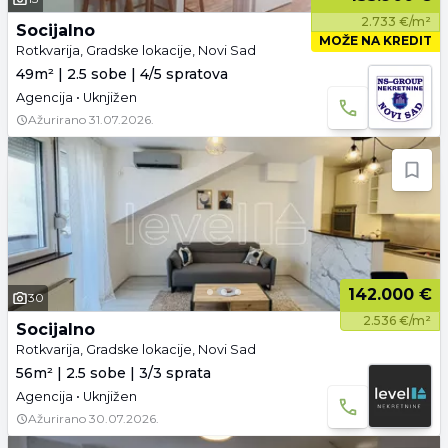
2.733 €/m²
Socijalno
MOŽE NA KREDIT
Rotkvarija, Gradske lokacije, Novi Sad
49m² | 2.5 sobe | 4/5 spratova
Agencija • Uknjižen
Ažurirano
31.07.2026.
142.000 €
30
2.536 €/m²
Socijalno
Rotkvarija, Gradske lokacije, Novi Sad
56m² | 2.5 sobe | 3/3 sprata
Agencija • Uknjižen
Ažurirano
30.07.2026.