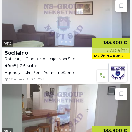
133.900 €
12
2.733 €/m²
Socijalno
MOŽE NA KREDIT
Rotkvarija, Gradske lokacije, Novi Sad
49m² | 2.5 sobe
Agencija • Uknjižen • Polunamešteno
Ažurirano
31.07.2026.
133.900 €
13