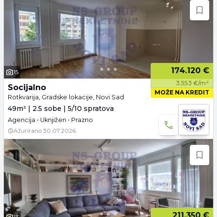
174.120 €
15
3.553 €/m²
Socijalno
MOŽE NA KREDIT
Rotkvarija, Gradske lokacije, Novi Sad
49m² | 2.5 sobe | 5/10 spratova
Agencija • Uknjižen • Prazno
Ažurirano
30.07.2026.
211.350 €
13