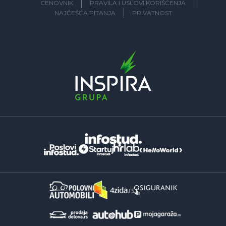
CENOVNIK
PRAVILA I USLOVI KORIŠĆENJA
NAJČEŠĆA PITANJA
PRIVATNOST