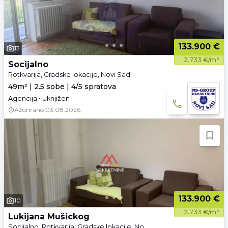
133.900 €
13
2.733 €/m²
Socijalno
Rotkvarija, Gradske lokacije, Novi Sad
49m² | 2.5 sobe | 4/5 spratova
Agencija • Uknjižen
Ažurirano
03.08.2026.
133.900 €
10
2.733 €/m²
Lukijana Mušickog
Socijalno, Rotkvarija, Gradske lokacije, Novi Sad