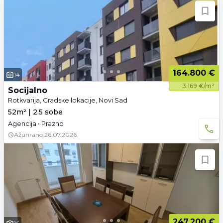
164.800 €
14
3.169 €/m²
Socijalno
Rotkvarija, Gradske lokacije, Novi Sad
52m² | 2.5 sobe
Agencija • Prazno
Ažurirano
26.07.2026.
247.200 €