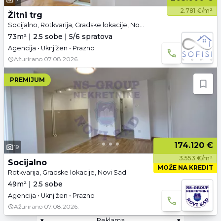
2.781 €/m²
Žitni trg
Socijalno, Rotkvarija, Gradske lokacije, Novi Sad
73m² | 2.5 sobe | 5/6 spratova
Agencija • Uknjižen • Prazno
Ažurirano
07.08.2026.
PREMIJUM
174.120 €
19
3.553 €/m²
Socijalno
MOŽE NA KREDIT
Rotkvarija, Gradske lokacije, Novi Sad
49m² | 2.5 sobe
Agencija • Uknjižen • Prazno
Ažurirano
07.08.2026.
▾
Reklama
▾