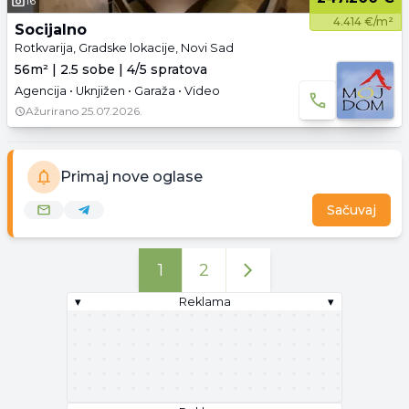
16
4.414 €/m²
Socijalno
Rotkvarija, Gradske lokacije, Novi Sad
56m² | 2.5 sobe | 4/5 spratova
Agencija • Uknjižen • Garaža • Video
Ažurirano
25.07.2026.
Primaj nove oglase
Sačuvaj
1
2
▾
Reklama
▾