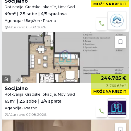
Socijalno
MOŽE NA KREDIT
Rotkvarija, Gradske lokacije, Novi Sad
49m² | 2.5 sobe | 4/5 spratova
Agencija • Uknjižen • Prazno
Ažurirano
05.08.2026.
244.785 €
1
3.766 €/m²
Socijalno
MOŽE NA KREDIT
Rotkvarija, Gradske lokacije, Novi Sad
65m² | 2.5 sobe | 2/4 sprata
Agencija • Prazno
Ažurirano
07.08.2026.