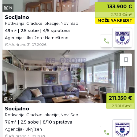
133.900 €
14
2.733 €/m²
Socijalno
MOŽE NA KREDIT
Rotkvarija, Gradske lokacije, Novi Sad
49m² | 2.5 sobe | 4/5 spratova
Agencija • Uknjižen • Namešteno
Ažurirano
31.07.2026.
211.350 €
12
2.781 €/m²
Socijalno
Rotkvarija, Gradske lokacije, Novi Sad
76m² | 2.5 sobe | 8/10 spratova
Agencija • Uknjižen
Ažurirano
31.07.2026.