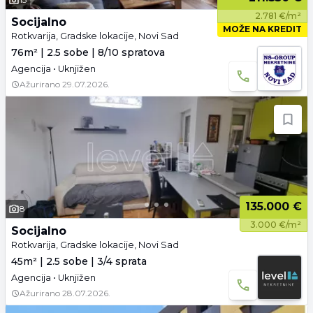
2.781 €/m²
Socijalno
MOŽE NA KREDIT
Rotkvarija, Gradske lokacije, Novi Sad
76m² | 2.5 sobe | 8/10 spratova
Agencija • Uknjižen
Ažurirano
29.07.2026.
135.000 €
8
3.000 €/m²
Socijalno
Rotkvarija, Gradske lokacije, Novi Sad
45m² | 2.5 sobe | 3/4 sprata
Agencija • Uknjižen
Ažurirano
28.07.2026.