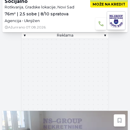
Socijalno
MOŽE NA KREDIT
Rotkvarija, Gradske lokacije, Novi Sad
76m² | 2.5 sobe | 8/10 spratova
Agencija • Uknjižen
Ažurirano
07.08.2026.
▾
Reklama
▾