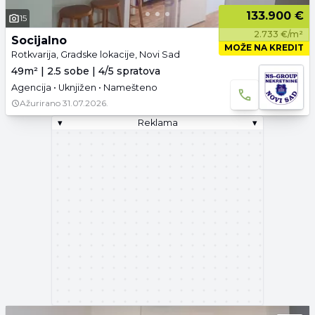
133.900 €
15
2.733 €/m²
Socijalno
MOŽE NA KREDIT
Rotkvarija, Gradske lokacije, Novi Sad
49m² | 2.5 sobe | 4/5 spratova
Agencija • Uknjižen • Namešteno
Ažurirano
31.07.2026.
▾
Reklama
▾