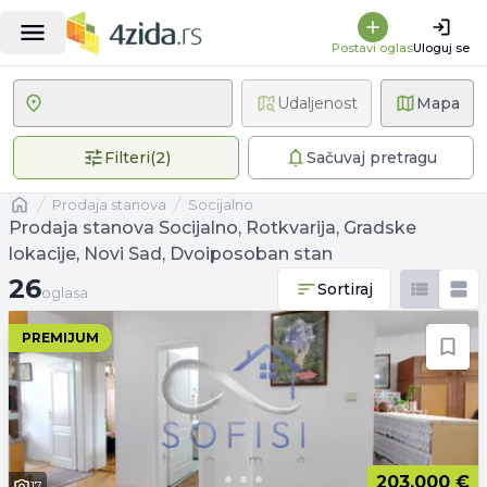
Postavi oglas
Uloguj se
Udaljenost
Mapa
2 primenjena filtera
Filteri
(
2
)
Sačuvaj pretragu
Naslovna
prodaja stanova
Socijalno
Prodaja stanova Socijalno, Rotkvarija, Gradske
lokacije, Novi Sad, Dvoiposoban stan
26 oglasa
26
Sortiraj
oglasa
PREMIJUM
203.000 €
17