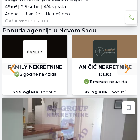
49m² | 2.5 sobe | 4/4 sprata
Agencija • Uknjižen • Namešteno
Ažurirano
03.08.2026.
Ponuda agencija u Novom Sadu
FAMILY NEKRETNINE
ANIČIĆ NEKRETNINE
Previous slide
Next 
DOO
2 godine
na 4zida
11 meseci
na 4zida
299
oglasa
u ponudi
92
oglasa
u ponudi