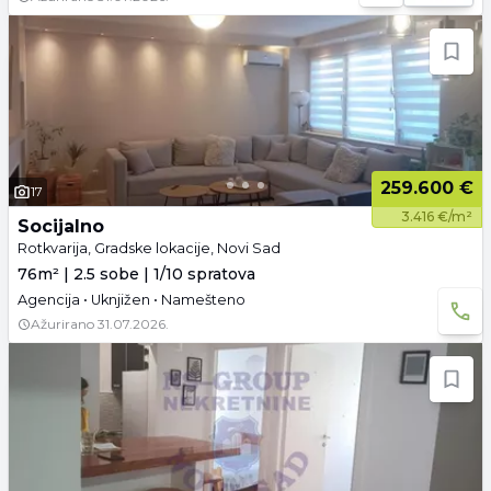
259.600 €
17
3.416 €/m²
Socijalno
Rotkvarija, Gradske lokacije, Novi Sad
76m² | 2.5 sobe | 1/10 spratova
Agencija • Uknjižen • Namešteno
Ažurirano
31.07.2026.