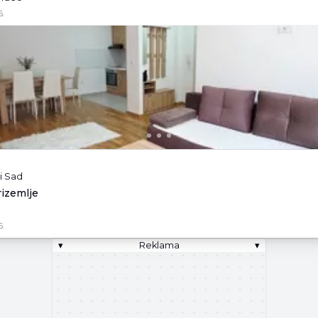
6.
i Sad
rizemlje
6.
▾
Reklama
▾