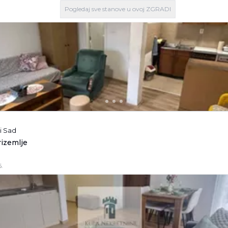
Pogledaj
sve stanove
u ovoj ZGRADI
i Sad
rizemlje
.