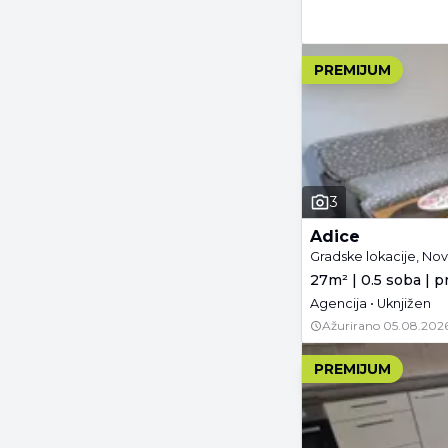
PREMIJUM
3
Adice
Gradske lokacije, Nov
27m² | 0.5 soba | p
Agencija • Uknjižen
Ažurirano
05.08.2026
PREMIJUM