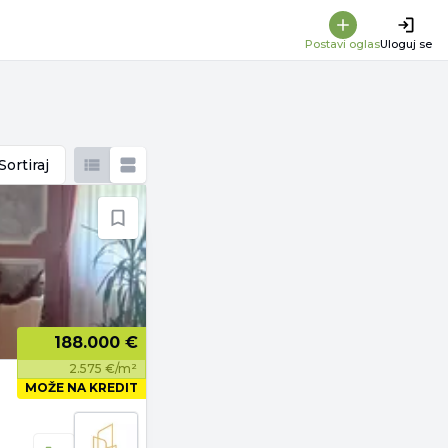
Postavi oglas
Uloguj se
Sortiraj
188.000 €
2.575 €/m²
MOŽE NA KREDIT