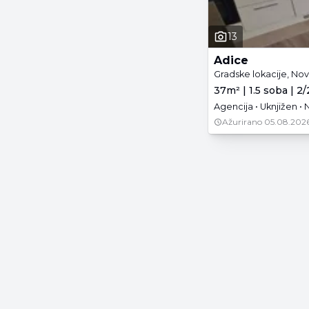
13
Adice
Gradske lokacije, Nov
37m² | 1.5 soba | 2/
Agencija • Uknjižen •
Ažurirano
05.08.2026