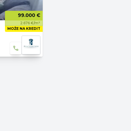
99.000 €
2.676 €/m²
MOŽE NA KREDIT