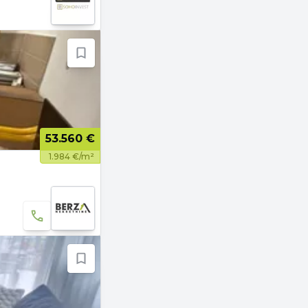
53.560 €
1.984 €/m²