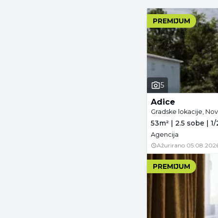
PREMIJUM
5
Adice
Gradske lokacije, Nov
53m² | 2.5 sobe | 1/
Agencija
Ažurirano
05.08.2026
PREMIJUM