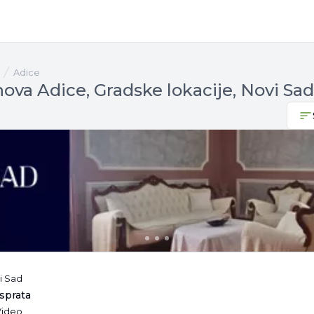
Adice
ova Adice, Gradske lokacije, Novi Sad
i Sad
 sprata
 Video