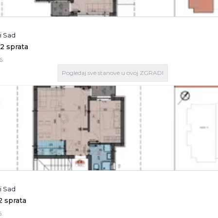
i Sad
/2 sprata
6.
Pogledaj
sve stanove
u ovoj ZGRADI
i Sad
2 sprata
.