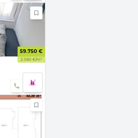
59.750 €
2.060 €/m²