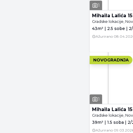
1
Mihaila Lalića 15
Gradske lokacije, Nov
43m² | 2.5 sobe | 2
Ažurirano
08.04.202
NOVOGRADNJA
1
Mihaila Lalića 15
Gradske lokacije, Nov
39m² | 1.5 soba | 2/
Ažurirano
09.03.2026