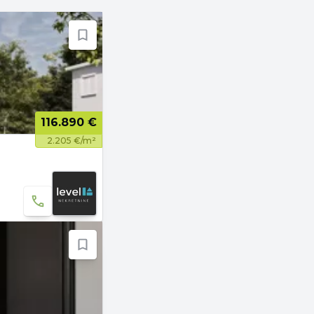
116.890 €
2.205 €/m²