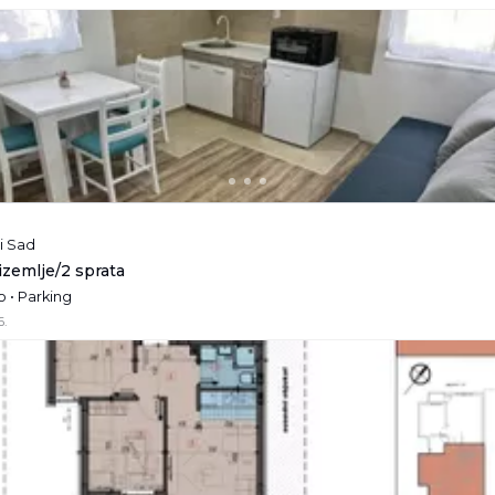
i Sad
rizemlje/2 sprata
 • Parking
6.