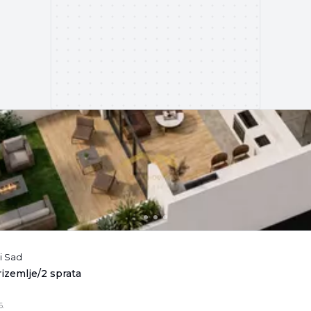
i Sad
rizemlje/2 sprata
6.