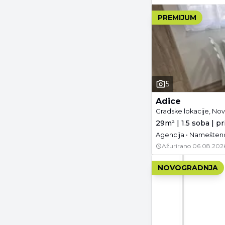
PREMIJUM
5
Adice
Gradske lokacije, Nov
29m² | 1.5 soba | p
Agencija • Namešteno
Ažurirano
06.08.202
NOVOGRADNJA