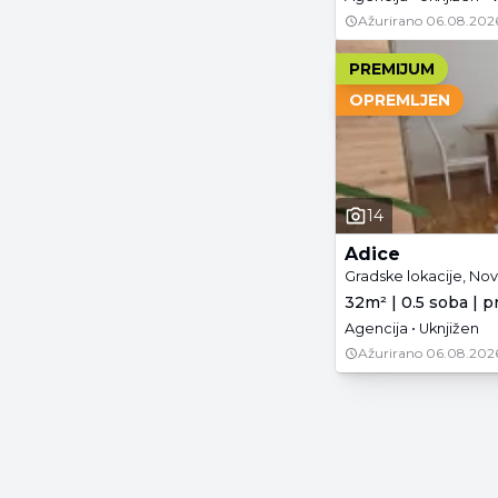
Ažurirano
06.08.202
PREMIJUM
OPREMLJEN
14
Adice
Gradske lokacije, Nov
32m² | 0.5 soba | p
Agencija • Uknjižen
Ažurirano
06.08.202