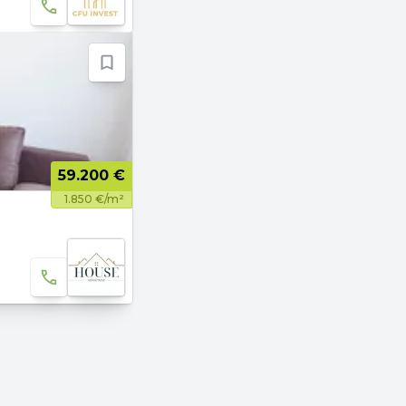
59.200 €
1.850 €/m²