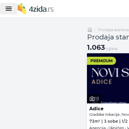
Naslovna
prodaja stanova
Prodaja stan
1.063 oglasa
1.063
oglasa
PREMIJUM
13
Adice
Gradske lokacije, Nov
73m² | 3 sobe | 1/2
Agencija • Uknjižen •