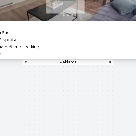
i Sad
2 sprata
 Namešteno • Parking
.
▾
Reklama
▾