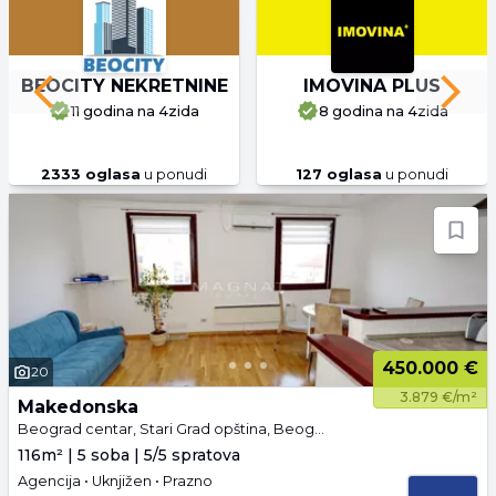
BEOCITY NEKRETNINE
IMOVINA PLUS
Previous slide
Next 
11 godina
na 4zida
8 godina
na 4zida
2333
oglasa
u ponudi
127
oglasa
u ponudi
450.000 €
20
3.879 €/m²
Makedonska
Beograd centar, Stari Grad opština, Beograd
116m² | 5 soba | 5/5 spratova
Agencija • Uknjižen • Prazno