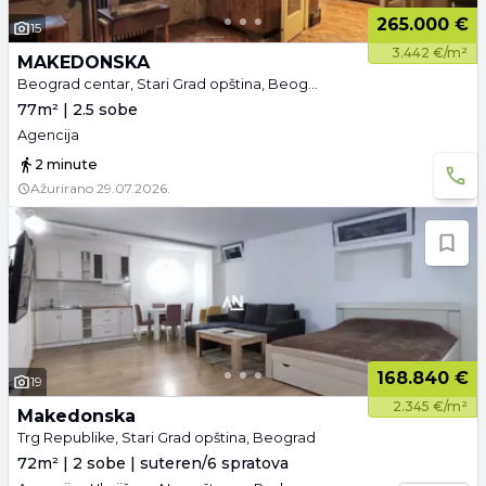
265.000 €
15
3.442 €/m²
MAKEDONSKA
Beograd centar, Stari Grad opština, Beograd
77m² | 2.5 sobe
Agencija
2 minute
Ažurirano
29.07.2026.
168.840 €
19
2.345 €/m²
Makedonska
Trg Republike, Stari Grad opština, Beograd
72m² | 2 sobe | suteren/6 spratova