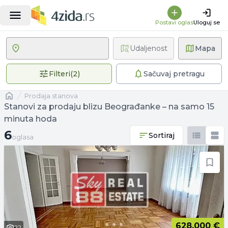
Postavi oglas
Uloguj se
Udaljenost
Mapa
2 primenjena filtera
Filteri
(
2
)
Sačuvaj pretragu
Naslovna
prodaja stanova
Stanovi za prodaju blizu Beograđanke – na samo 15
minuta hoda
6 oglasa
6
Sortiraj
oglasa
628.000 €
22