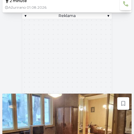
2 minute
Ažurirano
01.08.2026.
▾
Reklama
▾