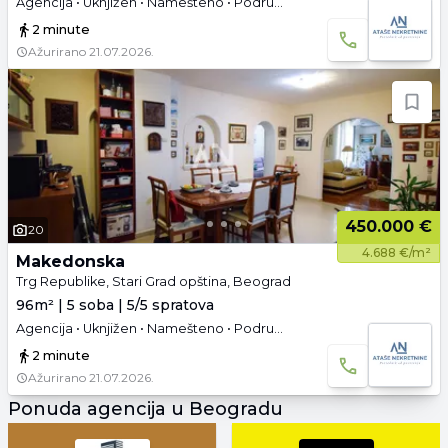
Agencija • Uknjižen • Namešteno • Podrum • Garaža i parking • 3D tura
2 minute
Ažurirano
21.07.2026.
450.000 €
20
4.688 €/m²
Makedonska
Trg Republike, Stari Grad opština, Beograd
96m² | 5 soba | 5/5 spratova
Agencija • Uknjižen • Namešteno • Podrum • 3D tura
2 minute
Ažurirano
21.07.2026.
Ponuda agencija u Beogradu