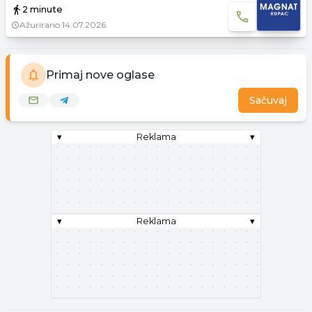
2 minute
Ažurirano
14.07.2026.
Primaj nove oglase
Sačuvaj
▾
Reklama
▾
▾
Reklama
▾