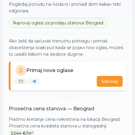
Pogledaj ponudu na 4zida.rs i pronađi dom kakav tebi
odgovara.
Najnoviji oglasi za
prodaju
stanova
Beograd
Ako želiš da sačuvaš trenutnu pretragu i primaš
obaveštenja svaki put kada se pojavi novi oglas, možeš
to uraditi klikom na sledeće dugme.
Primaj nove oglase
Sačuvaj
Prosečna cena
stanova
—
Beograd
Pratimo kretanje cena nekretnina na lokaciji
Beograd
.
Prosečna cena kvadrata
stanova
u starogradnji:
3344
€/m²