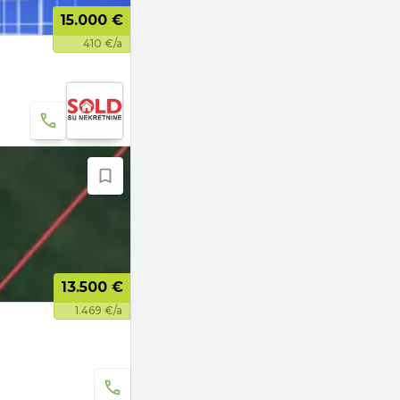
15.000 €
410 €/a
13.500 €
1.469 €/a