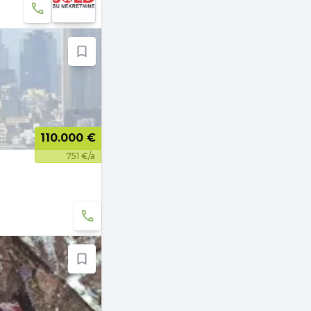
110.000 €
751 €/a