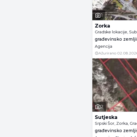
1
Zorka
Gradske lokacije, Su
građevinsko zemljiš
Agencija
Ažurirano
02.08.202
2
Sutjeska
Srpski Šor, Zorka, Gr
građevinsko zemljiš