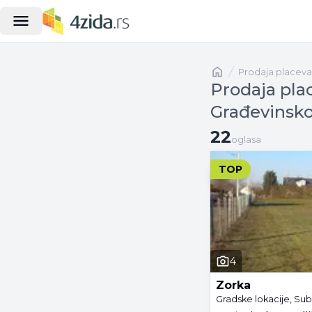
Naslovna
prodaja placeva
Prodaja plac
Građevinsko
22 oglasa
22
oglasa
TOP
4
Zorka
Gradske lokacije, Su