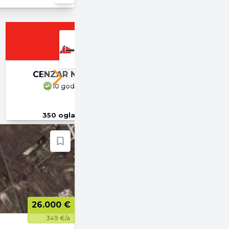
CENZAR NEKRETNINE
Next slide
10 godina
na 4zida
350
oglasa
u ponudi
26.000 €
349 €/a