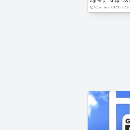
Agencija • Struja • Asf
Ažurirano
01.08.2026