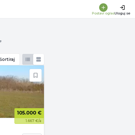
Postavi oglas
Uloguj se
,
Sortiraj
105.000 €
1.667 €/a