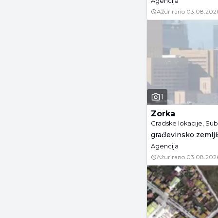
Agencija
Ažurirano
03.08.202
1
Zorka
Gradske lokacije, Su
građevinsko zemljiš
Agencija
Ažurirano
03.08.202