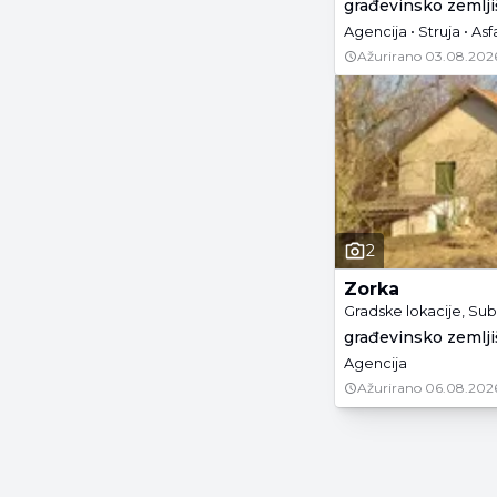
građevinsko zemljiš
Agencija • Struja • Asf
Ažurirano
03.08.202
2
Zorka
Gradske lokacije, Su
građevinsko zemljiš
Agencija
Ažurirano
06.08.202