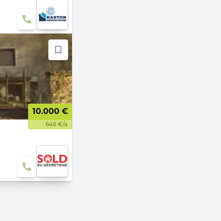
10.000 €
646 €/a