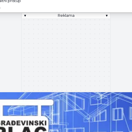
altni pristup
.
▾
Reklama
▾