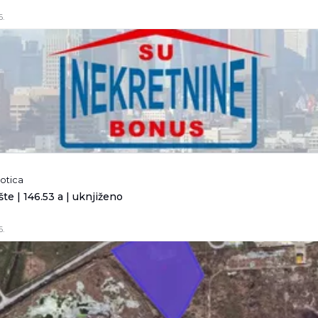
6.
botica
te | 146.53 a | uknjiženo
6.