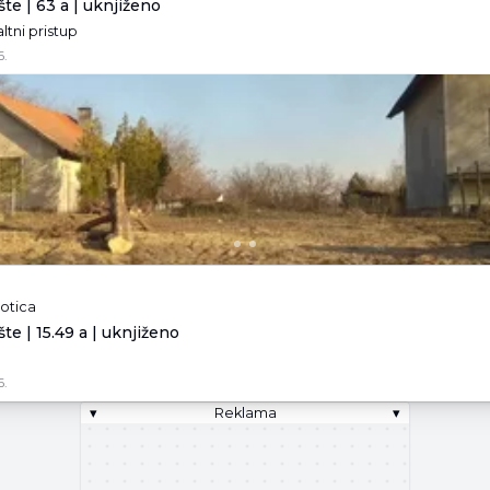
te | 63 a | uknjiženo
altni pristup
6.
botica
te | 15.49 a | uknjiženo
6.
▾
Reklama
▾