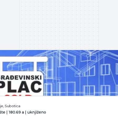
je, Subotica
te | 180.69 a | uknjiženo