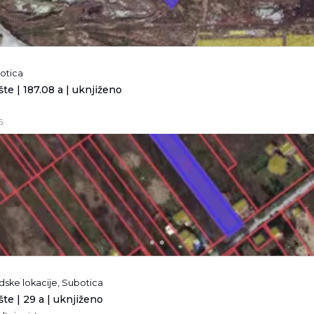
botica
te | 187.08 a | uknjiženo
6.
adske lokacije, Subotica
te | 29 a | uknjiženo