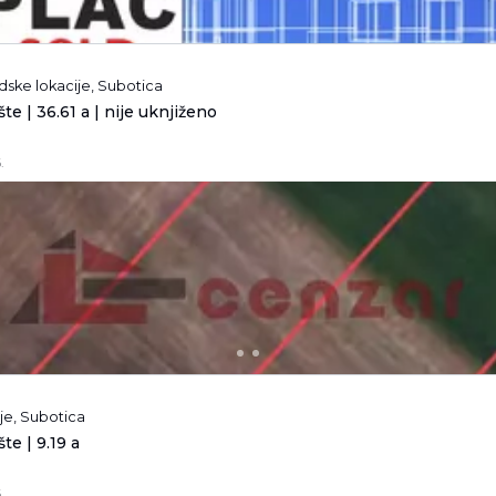
adske lokacije, Subotica
te | 36.61 a | nije uknjiženo
.
je, Subotica
te | 9.19 a
.