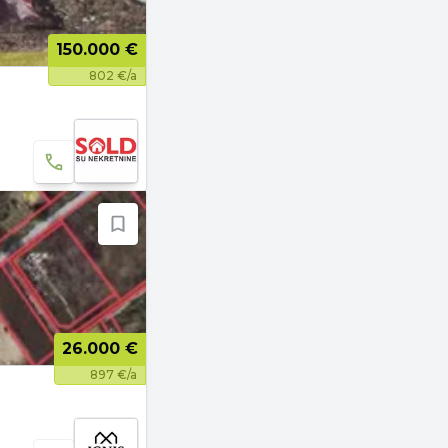
150.000 €
802 €/a
26.000 €
897 €/a