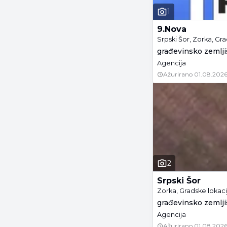
1
9.Nova
Srpski Šor, Zorka, Gr
građevinsko zemljiš
Agencija
Ažurirano
01.08.2026
2
Srpski Šor
Zorka, Gradske lokaci
građevinsko zemljiš
Agencija
Ažurirano
01.08.2026