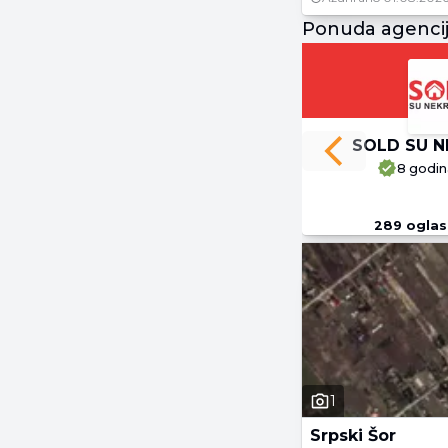
Ponuda agencij
SOLD SU N
Previous slide
8 godin
289
oglas
1
Srpski Šor