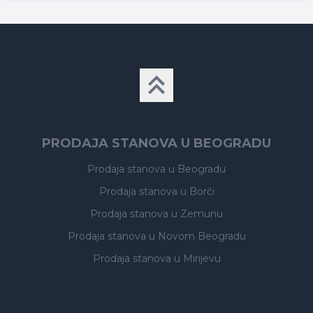
PRODAJA STANOVA U BEOGRADU
Prodaja stanova
u Beogradu
Prodaja stanova
u Borči
Prodaja stanova
u Zemunu
Prodaja stanova
u Novom Beogradu
Prodaja stanova
u Mirijevu