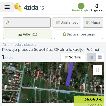
Postavi oglas
Uloguj se
Udaljenost
Mapa
1 primenjen filter
Filteri
(
1
)
Sačuvaj pretragu
Naslovna
prodaja placeva
Prodaja placeva Subotište, Okolne lokacije, Pećinci
1 oglas
1
Sortiraj
oglas
36.660 €
1
1.000 €/a