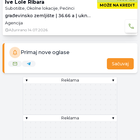
Ive Lole Ribara
MOŽE NA KREDIT
Subotište, Okolne lokacije, Pećinci
građevinsko zemljište | 36.66 a | uknjiženo
Agencija
Ažurirano
14.07.2026.
Primaj nove oglase
Sačuvaj
▾
Reklama
▾
▾
Reklama
▾