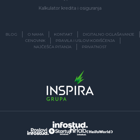
Kalkulator kredita i osiguranja
BLOG
O NAMA
KONTAKT
DIGITALNO OGLAŠAVANJE
CENOVNIK
PRAVILA I USLOVI KORIŠĆENJA
NAJČEŠĆA PITANJA
PRIVATNOST