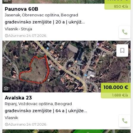
850 €/a
Paunova 60B
Jasenak, Obrenovac opština, Beograd
građevinsko zemljište | 20 a | uknjiženo
Vlasnik • Struja
Ažurirano
24.07.2026.
108.000 €
1
1.688 €/a
Avalska 23
Ripanj, Voždovac opština, Beograd
građevinsko zemljište | 64 a | uknjiženo
Vlasnik
Ažurirano
24.07.2026.