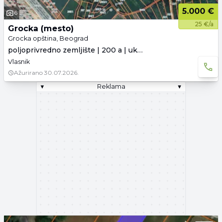
5.000 €
6
25 €/a
Grocka (mesto)
Grocka opština, Beograd
poljoprivredno zemljište | 200 a | uknjiženo
Vlasnik
Ažurirano
30.07.2026.
▾
Reklama
▾