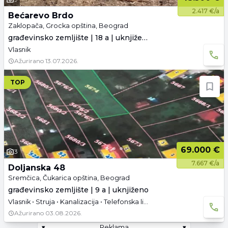
2.417 €/a
Bećarevo Brdo
Zaklopača, Grocka opština, Beograd
građevinsko zemljište | 18 a | uknjiženo
Vlasnik
Ažurirano
13.07.2026.
TOP
69.000 €
3
7.667 €/a
Doljanska 48
Sremčica, Čukarica opština, Beograd
građevinsko zemljište | 9 a | uknjiženo
Vlasnik • Struja • Kanalizacija • Telefonska linija
Ažurirano
03.08.2026.
▾
Reklama
▾