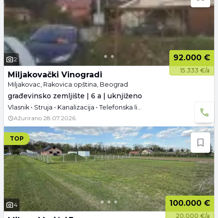
92.000 €
2
15.333 €/a
Miljakovački Vinogradi
Miljakovac, Rakovica opština, Beograd
građevinsko zemljište | 6 a | uknjiženo
Vlasnik • Struja • Kanalizacija • Telefonska linija • Asfaltni pristup
Ažurirano
28.07.2026.
TOP
100.000 €
4
20.000 €/a