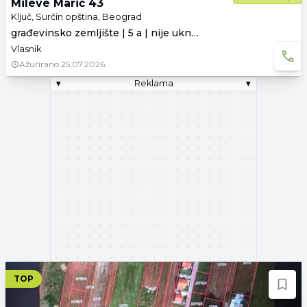
Mileve Marić 43
Ključ, Surčin opština, Beograd
građevinsko zemljište | 5 a | nije uknjiženo
Vlasnik
Ažurirano
25.07.2026.
▾
Reklama
▾
TOP