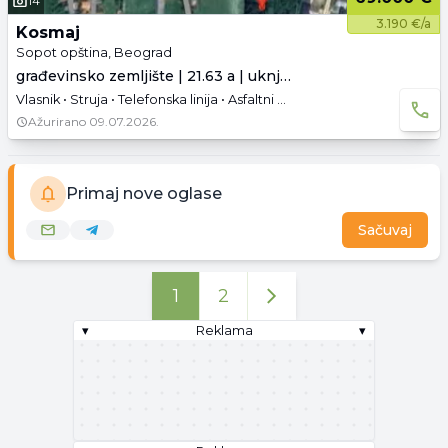
14
3.190 €/a
Kosmaj
Sopot opština, Beograd
građevinsko zemljište | 21.63 a | uknjiženo
Vlasnik • Struja • Telefonska linija • Asfaltni pristup
Ažurirano
09.07.2026.
Primaj nove oglase
Sačuvaj
1
2
▾
Reklama
▾