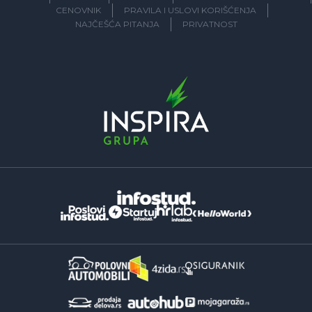
CENOVNIK
PRAVILA I USLOVI KORIŠĆENJA
NAJČEŠĆA PITANJA
PRIVATNOST