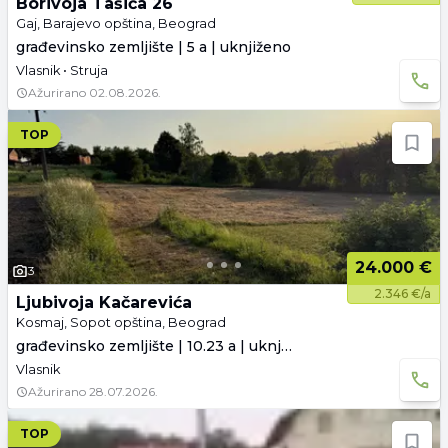
Borivoja Tašića 26
Gaj, Barajevo opština, Beograd
građevinsko zemljište | 5 a | uknjiženo
Vlasnik • Struja
Ažurirano
02.08.2026.
TOP
24.000 €
3
2.346 €/a
Ljubivoja Kačarevića
Kosmaj, Sopot opština, Beograd
građevinsko zemljište | 10.23 a | uknjiženo
Vlasnik
Ažurirano
28.07.2026.
TOP