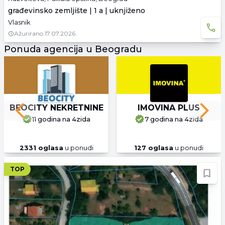
građevinsko zemljište | 1 a | uknjiženo
Vlasnik
Ažurirano
17.07.2026.
Ponuda agencija u Beogradu
BEOCITY NEKRETNINE
IMOVINA PLUS
Previous slide
Next 
11 godina
na 4zida
7 godina
na 4zida
2331
oglasa
u ponudi
127
oglasa
u ponudi
TOP