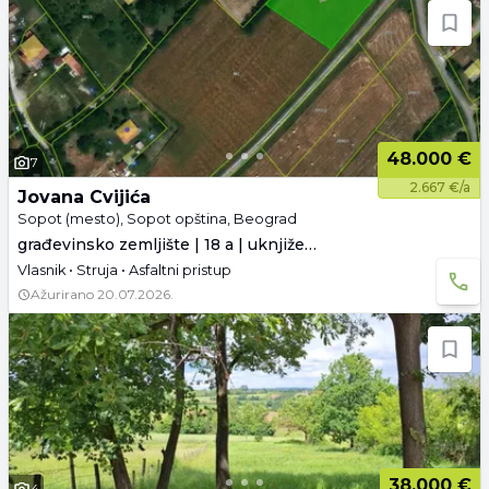
48.000 €
7
2.667 €/a
Jovana Cvijića
Sopot (mesto), Sopot opština, Beograd
građevinsko zemljište | 18 a | uknjiženo
Vlasnik • Struja • Asfaltni pristup
Ažurirano
20.07.2026.
38.000 €
4