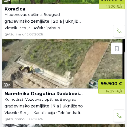
1.900 €/a
Koraćica
Mladenovac opština, Beograd
građevinsko zemljište | 20 a | uknjiženo
Vlasnik • Struja • Asfaltni pristup
Ažurirano
16.07.2026.
99.900 €
10
14.271 €/a
Narednika Dragutina Radakovića 9
Kumodraž, Voždovac opština, Beograd
građevinsko zemljište | 7 a | uknjiženo
Vlasnik • Struja • Kanalizacija • Telefonska linija • Asfaltni pristup
Ažurirano
16.07.2026.