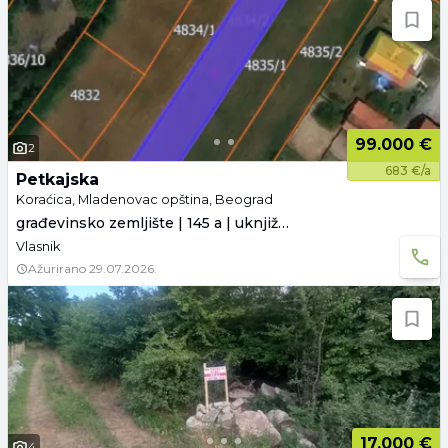
99.000 €
2
683 €/a
Petkajska
Koraćica, Mladenovac opština, Beograd
građevinsko zemljište | 145 a | uknjiženo
Vlasnik
Ažurirano
29.07.2026.
17.000 €
4