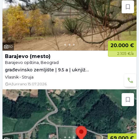
20.000 €
10
2.105 €/a
Barajevo (mesto)
Barajevo opština, Beograd
građevinsko zemljište | 9.5 a | uknjiženo
Vlasnik • Struja
Ažurirano
15.07.2026.
69.000 €