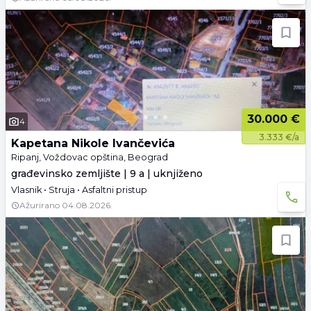
30.000 €
4
3.333 €/a
Kapetana Nikole Ivančevića
Ripanj, Voždovac opština, Beograd
građevinsko zemljište | 9 a | uknjiženo
Vlasnik • Struja • Asfaltni pristup
Ažurirano
04.08.2026.