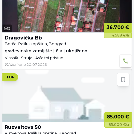
36.700 €
3
4.588 €/a
Dragovićka Bb
Borča, Palilula opština, Beograd
građevinsko zemljište | 8 a | uknjiženo
Vlasnik • Struja • Asfaltni pristup
Ažurirano
20.07.2026.
TOP
85.000 €
85.000 €/a
Ruzveltova 50
Ruzveltova, Palilula opština, Beograd