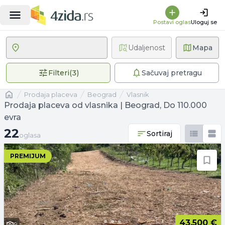
Postavi oglas
Uloguj se
Udaljenost
Mapa
3 primenjena filtera
Filteri
(
3
)
Sačuvaj pretragu
Naslovna
prodaja placeva
Beograd
vlasnik
Prodaja placeva od vlasnika | Beograd, Do 110.000
evra
22 oglasa
22
Sortiraj
oglasa
PREMIJUM
43.500 €
9