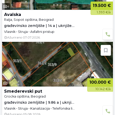
19.500 €
4
1.393 €/a
Avalska
Ralja, Sopot opština, Beograd
građevinsko zemljište | 14 a | uknjiženo
Vlasnik • Struja • Asfaltni pristup
Ažurirano
07.07.2026.
100.000 €
1
10.142 €/a
Smederevski put
Grocka opština, Beograd
građevinsko zemljište | 9.86 a | uknjiženo
Vlasnik • Struja • Kanalizacija • Telefonska linija • Asfaltni pristup
Ažurirano
05.08.2026.