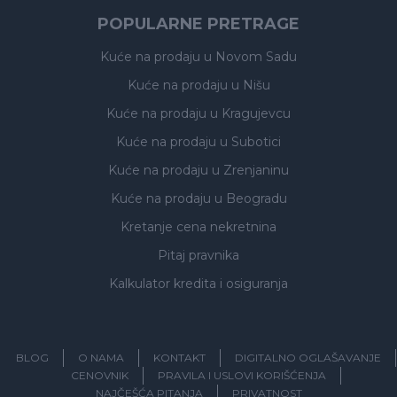
POPULARNE PRETRAGE
Kuće na prodaju
u Novom Sadu
Kuće na prodaju
u Nišu
Kuće na prodaju
u Kragujevcu
Kuće na prodaju
u Subotici
Kuće na prodaju
u Zrenjaninu
Kuće na prodaju
u Beogradu
Kretanje cena nekretnina
Pitaj pravnika
Kalkulator kredita i osiguranja
BLOG
O NAMA
KONTAKT
DIGITALNO OGLAŠAVANJE
CENOVNIK
PRAVILA I USLOVI KORIŠĆENJA
NAJČEŠĆA PITANJA
PRIVATNOST