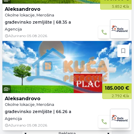
5.852 €/a
Aleksandrovo
Okolne lokacije, Merošina
građevinsko zemljište | 68.35 a
Agencija
Ažurirano
05.08.2026.
185.000 €
1
2.792 €/a
Aleksandrovo
Okolne lokacije, Merošina
građevinsko zemljište | 66.26 a
Agencija
Ažurirano
05.08.2026.
▾
Reklama
▾