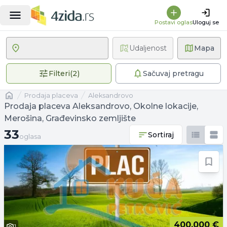
Postavi oglas
Uloguj se
Udaljenost
Mapa
2 primenjena filtera
Filteri
(
2
)
Sačuvaj pretragu
Naslovna
prodaja placeva
Aleksandrovo
Prodaja placeva Aleksandrovo, Okolne lokacije,
Merošina, Građevinsko zemljište
33 oglasa
33
Sortiraj
oglasa
400.000 €
1