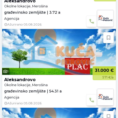
Aleksandrovo
Okolne lokacije, Merošina
građevinsko zemljište | 3.72 a
Agencija
Ažurirano
05.08.2026.
31.000 €
1
571 €/a
Aleksandrovo
Okolne lokacije, Merošina
građevinsko zemljište | 54.31 a
Agencija
Ažurirano
05.08.2026.