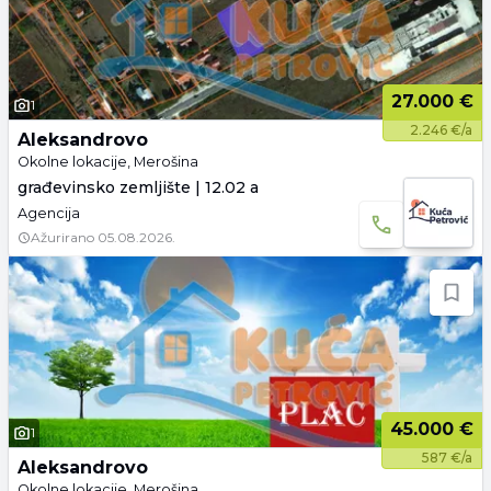
27.000 €
1
2.246 €/a
Aleksandrovo
Okolne lokacije, Merošina
građevinsko zemljište | 12.02 a
Agencija
Ažurirano
05.08.2026.
45.000 €
1
587 €/a
Aleksandrovo
Okolne lokacije, Merošina