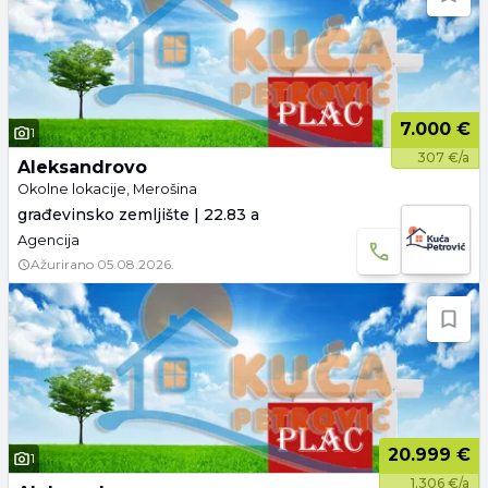
7.000 €
1
307 €/a
Aleksandrovo
Okolne lokacije, Merošina
građevinsko zemljište | 22.83 a
Agencija
Ažurirano
05.08.2026.
20.999 €
1
1.306 €/a