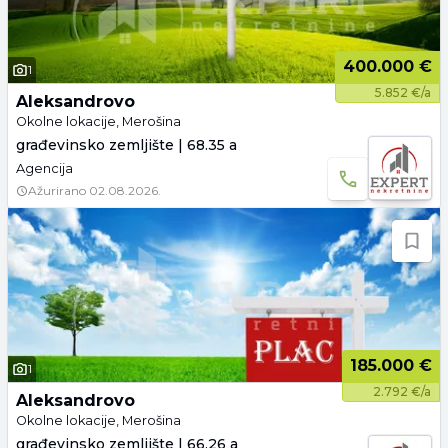
400.000 €
1
5.852 €/a
Aleksandrovo
Okolne lokacije, Merošina
građevinsko zemljište | 68.35 a
Agencija
Ažurirano
02.08.2026.
185.000 €
1
2.792 €/a
Aleksandrovo
Okolne lokacije, Merošina
građevinsko zemljište | 66.26 a