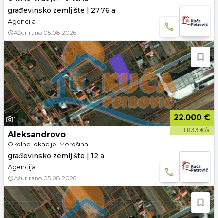
građevinsko zemljište | 27.76 a
Agencija
Ažurirano
05.08.2026.
22.000 €
1
1.833 €/a
Aleksandrovo
Okolne lokacije, Merošina
građevinsko zemljište | 12 a
Agencija
Ažurirano
05.08.2026.