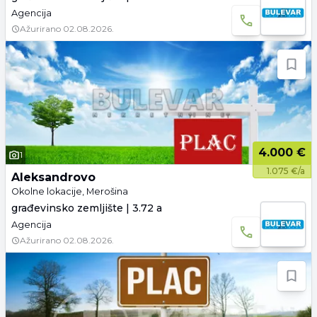
Agencija
Ažurirano
02.08.2026.
4.000 €
1
1.075 €/a
Aleksandrovo
Okolne lokacije, Merošina
građevinsko zemljište | 3.72 a
Agencija
Ažurirano
02.08.2026.