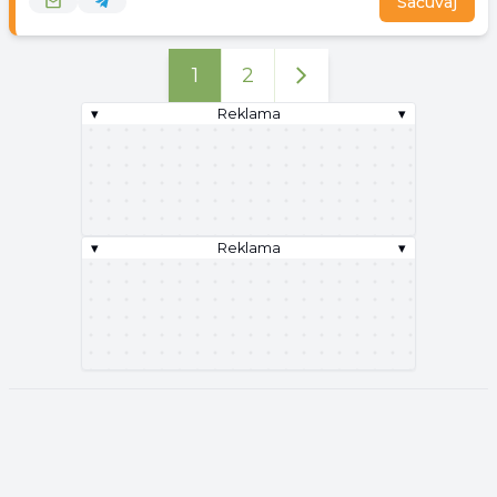
Sačuvaj
1
2
▾
Reklama
▾
▾
Reklama
▾