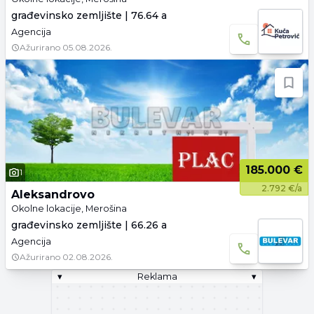
građevinsko zemljište | 76.64 a
Agencija
Ažurirano
05.08.2026.
185.000 €
1
2.792 €/a
Aleksandrovo
Okolne lokacije, Merošina
građevinsko zemljište | 66.26 a
Agencija
Ažurirano
02.08.2026.
▾
Reklama
▾