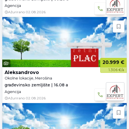
Agencija
Ažurirano
02.08.2026.
20.999 €
1
1.306 €/a
Aleksandrovo
Okolne lokacije, Merošina
građevinsko zemljište | 16.08 a
Agencija
Ažurirano
02.08.2026.