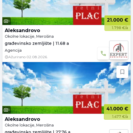
21.000 €
1
1.798 €/a
Aleksandrovo
Okolne lokacije, Merošina
građevinsko zemljište | 11.68 a
Agencija
Ažurirano
02.08.2026.
41.000 €
1
1.477 €/a
Aleksandrovo
Okolne lokacije, Merošina
građevinsko zemljište | 27.76 a