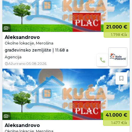
21.000 €
1
1.798 €/a
Aleksandrovo
Okolne lokacije, Merošina
građevinsko zemljište | 11.68 a
Agencija
Ažurirano
05.08.2026.
41.000 €
1
1.477 €/a
Aleksandrovo
Okolne lokacije, Merošina