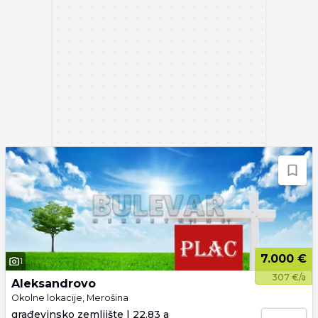
7.000 €
1
307 €/a
Aleksandrovo
Okolne lokacije, Merošina
građevinsko zemljište | 22.83 a