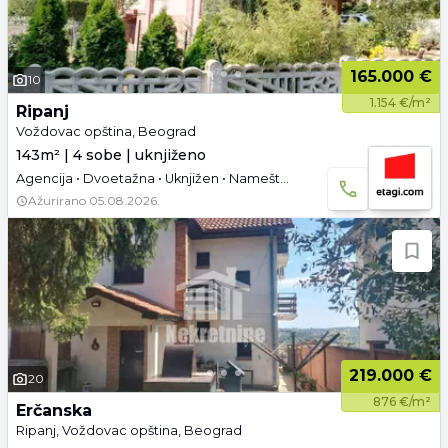
165.000 €
10
1.154 €/m²
Ripanj
Voždovac opština, Beograd
143m² | 4 sobe | uknjiženo
Agencija • Dvoetažna • Uknjižen • Namešteno • Podrum
Ažurirano
05.08.2026.
219.000 €
20
876 €/m²
Erčanska
Ripanj, Voždovac opština, Beograd