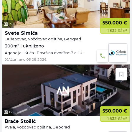
550.000 €
29
1.833 €/m²
Svete Simića
Dušanovac, Voždovac opština, Beograd
300m² | uknjiženo
Agencija • Kuća • Površina dvorišta: 3 a • Uknjižen • Namešteno • Garaža i parking
Ažurirano
05.08.2026.
550.000 €
18
1.833 €/m²
Braće Stošić
Avala, Voždovac opština, Beograd