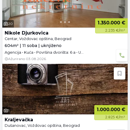
1.350.000 €
20
2.235 €/m²
Nikole Djurkovica
Centar, Voždovac opština, Beograd
604m² | 11 soba | uknjiženo
Agencija • Kuća • Površina dvorišta: 6 a • Uknjižen • Garaža
Ažurirano
03.08.2026.
1.000.000 €
1
2.825 €/m²
Kraljevačka
Dušanovac, Voždovac opština, Beograd