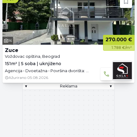
270.000 €
16
1.788 €/m²
Zuce
Voždovac opština, Beograd
151m² | 5 soba | uknjiženo
Agencija • Dvoetažna • Površina dvorišta: 50 a • Uknjižen • Namešteno • Garaža
Ažurirano
05.08.2026.
▾
Reklama
▾