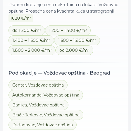
Pratimo kretanje cena nekretnina na lokaciji
Voždovac
opština
. Prosečna cena kvadrata
kuća
u starogradnji:
1628
€/m²
do 1.200 €/m²
1.200 – 1.400 €/m²
1.400 – 1.600 €/m²
1.600 – 1.800 €/m²
1.800 – 2.000 €/m²
od 2.000 €/m²
Podlokacije —
Voždovac opština - Beograd
Centar
,
Voždovac opština
Autokomanda
,
Voždovac opština
Banjica
,
Voždovac opština
Braće Jerković
,
Voždovac opština
Dušanovac
,
Voždovac opština