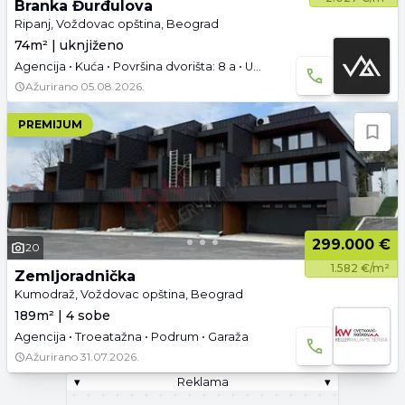
Branka Đurđulova
Ripanj, Voždovac opština, Beograd
74m² | uknjiženo
Agencija • Kuća • Površina dvorišta: 8 a • Uknjižen • Namešteno • Parking
Ažurirano
05.08.2026.
PREMIJUM
299.000 €
20
1.582 €/m²
Zemljoradnička
Kumodraž, Voždovac opština, Beograd
189m² | 4 sobe
Agencija • Troeatažna • Podrum • Garaža
Ažurirano
31.07.2026.
▾
Reklama
▾