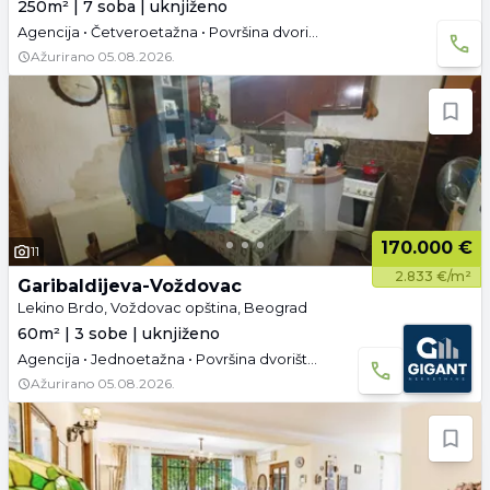
250m² | 7 soba | uknjiženo
Agencija • Četveroetažna • Površina dvorišta: 5.5 a • Uknjižen • Polunamešteno
Ažurirano
05.08.2026.
170.000 €
11
2.833 €/m²
Garibaldijeva-Voždovac
Lekino Brdo, Voždovac opština, Beograd
60m² | 3 sobe | uknjiženo
Agencija • Jednoetažna • Površina dvorišta: 1 a • Uknjižen
Ažurirano
05.08.2026.