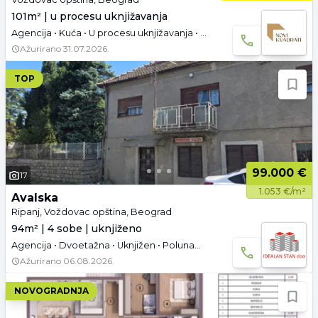
101m² | u procesu uknjižavanja
Agencija • Kuća • U procesu uknjižavanja • Prazno • Parking
Ažurirano
31.07.2026.
TOP
99.000 €
17
1.053 €/m²
Avalska
Ripanj, Voždovac opština, Beograd
94m² | 4 sobe | uknjiženo
Agencija • Dvoetažna • Uknjižen • Polunamešteno
Ažurirano
06.08.2026.
NOVOGRADNJA