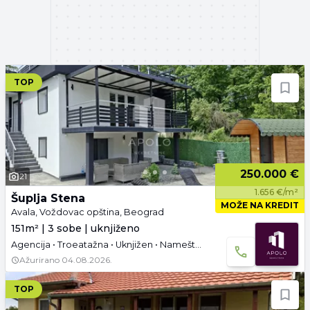
TOP
250.000 €
21
1.656 €/m²
Šuplja Stena
MOŽE NA KREDIT
Avala, Voždovac opština, Beograd
151m² | 3 sobe | uknjiženo
Agencija • Troeatažna • Uknjižen • Namešteno • Garaža i parking
Ažurirano
04.08.2026.
TOP