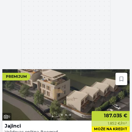
PREMIJUM
187.035 €
9
1.852 €/m²
Jajinci
MOŽE NA KREDIT
Voždovac opština, Beograd