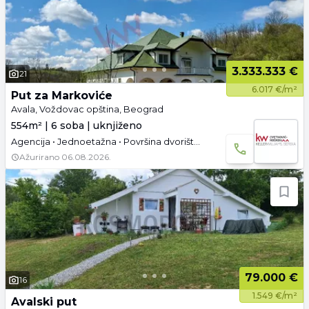
3.333.333 €
21
6.017 €/m²
Put za Markoviće
Avala, Voždovac opština, Beograd
554m² | 6 soba | uknjiženo
Agencija • Jednoetažna • Površina dvorišta: 396 a • Uknjižen • Garaža • Video
Ažurirano
06.08.2026.
79.000 €
16
1.549 €/m²
Avalski put