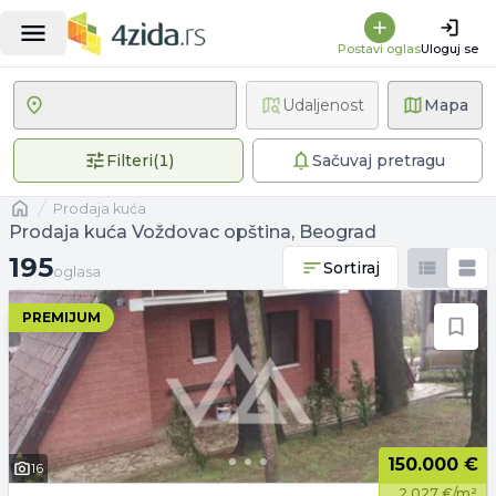
Postavi oglas
Uloguj se
Udaljenost
Mapa
1 primenjen filter
Filteri
(
1
)
Sačuvaj pretragu
Naslovna
prodaja kuća
Prodaja kuća Voždovac opština, Beograd
195 oglasa
195
Sortiraj
oglasa
PREMIJUM
150.000 €
16
2.027 €/m²