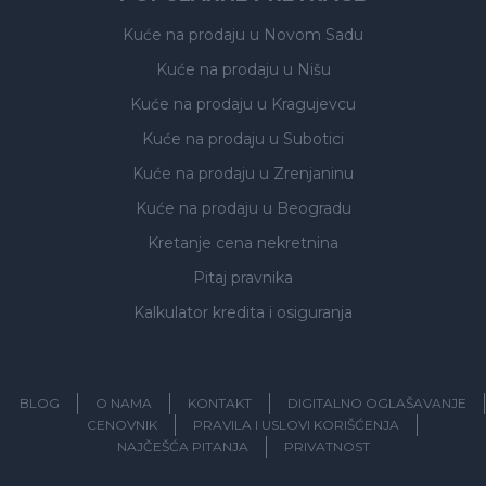
Kuće na prodaju
u Novom Sadu
Kuće na prodaju
u Nišu
Kuće na prodaju
u Kragujevcu
Kuće na prodaju
u Subotici
Kuće na prodaju
u Zrenjaninu
Kuće na prodaju
u Beogradu
Kretanje cena nekretnina
Pitaj pravnika
Kalkulator kredita i osiguranja
BLOG
O NAMA
KONTAKT
DIGITALNO OGLAŠAVANJE
CENOVNIK
PRAVILA I USLOVI KORIŠĆENJA
NAJČEŠĆA PITANJA
PRIVATNOST