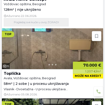
Voždovac opština, Beograd
128m² | nije uknjiženo
Ažurirano
22.06.2026.
Pogledaj
sve kuće
u ovoj ZGRADI
TOP
70.000 €
15
1.207 €/m²
Toplička
MOŽE NA KREDIT
Avala, Voždovac opština, Beograd
58m² | 2 sobe | u procesu uknjižavanja
Vlasnik • Dvoetažna • U procesu uknjižavanja • Namešteno • Tavan
Ažurirano
05.08.2026.
TOP