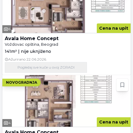
Cena na upit
6
Avala Home Concept
Voždovac opština, Beograd
141m² | nije uknjiženo
Ažurirano
22.06.2026.
Pogledaj
sve kuće
u ovoj ZGRADI
NOVOGRADNJA
Cena na upit
4
Avala Home Concept