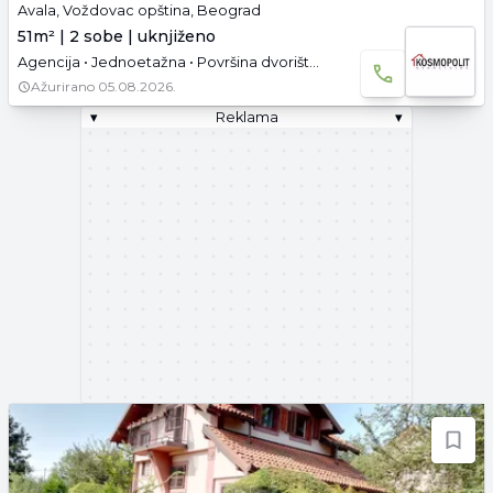
Avala, Voždovac opština, Beograd
51m² | 2 sobe | uknjiženo
Agencija • Jednoetažna • Površina dvorišta: 7 a • Uknjižen • Namešteno
Ažurirano
05.08.2026.
▾
Reklama
▾