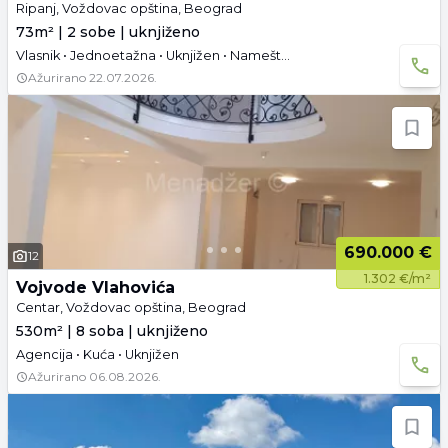
Ripanj, Voždovac opština, Beograd
73m² | 2 sobe | uknjiženo
Vlasnik • Jednoetažna • Uknjižen • Namešteno
Ažurirano
22.07.2026.
690.000 €
12
1.302 €/m²
Vojvode Vlahovića
Centar, Voždovac opština, Beograd
530m² | 8 soba | uknjiženo
Agencija • Kuća • Uknjižen
Ažurirano
06.08.2026.