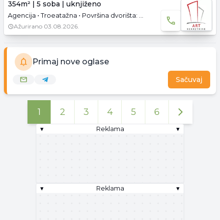
354m² | 5 soba | uknjiženo
Agencija • Troeatažna • Površina dvorišta: 3.55 a • Uknjižen • Prazno
Ažurirano
03.08.2026.
Primaj nove oglase
Sačuvaj
1
2
3
4
5
6
▾
Reklama
▾
▾
Reklama
▾