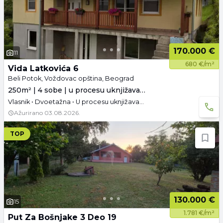
170.000 €
11
680 €/m²
Vida Latkovića 6
Beli Potok, Voždovac opština, Beograd
250m² | 4 sobe | u procesu uknjižavanja
Vlasnik • Dvoetažna • U procesu uknjižavanja • Namešteno • Podrum • Tavan • Video
Ažurirano
03.08.2026.
TOP
130.000 €
15
1.781 €/m²
Put Za Bošnjake 3 Deo 19