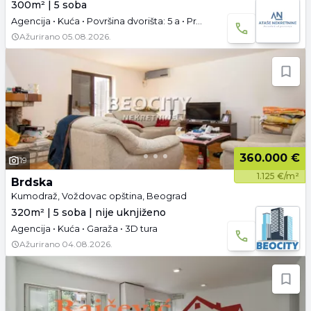
300m² | 5 soba
Agencija • Kuća • Površina dvorišta: 5 a • Prazno • Garaža i parking
Ažurirano
05.08.2026.
360.000 €
19
1.125 €/m²
Brdska
Kumodraž, Voždovac opština, Beograd
320m² | 5 soba | nije uknjiženo
Agencija • Kuća • Garaža • 3D tura
Ažurirano
04.08.2026.