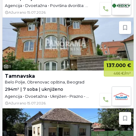
Agencija • Dvoetažna • Površina dvorišta: 9 a • Uknjižen
Ažurirano
15.07.2026.
137.000 €
11
466 €/m²
Tamnavska
Belo Polje, Obrenovac opština, Beograd
294m² | 7 soba | uknjiženo
Agencija • Dvoetažna • Uknjižen • Prazno • Podrum • Parking
Ažurirano
15.07.2026.