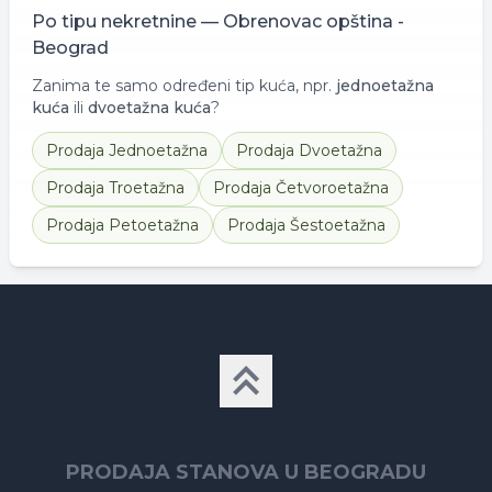
Po tipu nekretnine —
Obrenovac opština -
Beograd
Zanima te samo određeni tip kuća, npr.
jednoetažna
kuća
ili
dvoetažna kuća
?
Prodaja
Jednoetažna
Prodaja
Dvoetažna
Prodaja
Troetažna
Prodaja
Četvoroetažna
Prodaja
Petoetažna
Prodaja
Šestoetažna
PRODAJA STANOVA U BEOGRADU