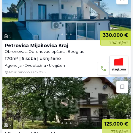
330.000 €
15
1.941 €/m²
Petrovića Mijailovića Kraj
Obrenovac, Obrenovac opština, Beograd
170m² | 5 soba | uknjiženo
Agencija • Dvoetažna • Uknjižen
Ažurirano
27.07.2026.
125.000 €
17
776 €/m²