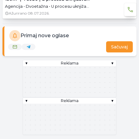
Agencija • Dvoetažna • U procesu uknjižavanja
Ažurirano
08.07.2026.
Primaj nove oglase
Sačuvaj
▾
Reklama
▾
▾
Reklama
▾