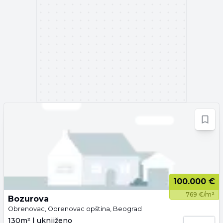
100.000 €
769 €/m²
Bozurova
Obrenovac, Obrenovac opština, Beograd
130m² | uknjiženo