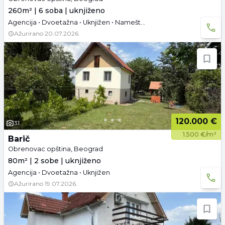
260m² | 6 soba | uknjiženo
Agencija • Dvoetažna • Uknjižen • Namešteno
Ažurirano
20.07.2026.
120.000 €
31
1.500 €/m²
Barič
Obrenovac opština, Beograd
80m² | 2 sobe | uknjiženo
Agencija • Dvoetažna • Uknjižen
Ažurirano
19.07.2026.