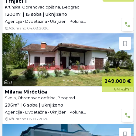
Trnjaci 1
Krtinska, Obrenovac opština, Beograd
1200m² | 15 soba | uknjiženo
Agencija • Dvoetažna • Uknjižen • Polunamešteno • Podrum • Tavan • Garaža i parking
Ažurirano
04.08.2026.
249.000 €
21
841 €/m²
Milana Mirčetića
Skela, Obrenovac opština, Beograd
296m² | 6 soba | uknjiženo
Agencija • Dvoetažna • Uknjižen • Polunamešteno • Tavan • Garaža i parking
Ažurirano
03.08.2026.