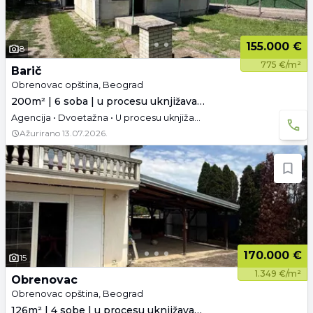
155.000 €
8
775 €/m²
Barič
Obrenovac opština, Beograd
200m² | 6 soba | u procesu uknjižavanja
Agencija • Dvoetažna • U procesu uknjižavanja
Ažurirano
13.07.2026.
170.000 €
15
1.349 €/m²
Obrenovac
Obrenovac opština, Beograd
126m² | 4 sobe | u procesu uknjižavanja