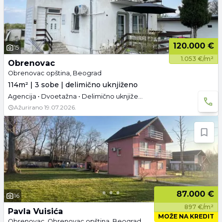
120.000 €
15
1.053 €/m²
Obrenovac
Obrenovac opština, Beograd
114m² | 3 sobe | delimično uknjiženo
Agencija • Dvoetažna • Delimično uknjižen • Namešteno • Parking
Ažurirano
19.07.2026.
87.000 €
16
897 €/m²
Pavla Vuisića
MOŽE NA KREDIT
Obrenovac, Obrenovac opština, Beograd