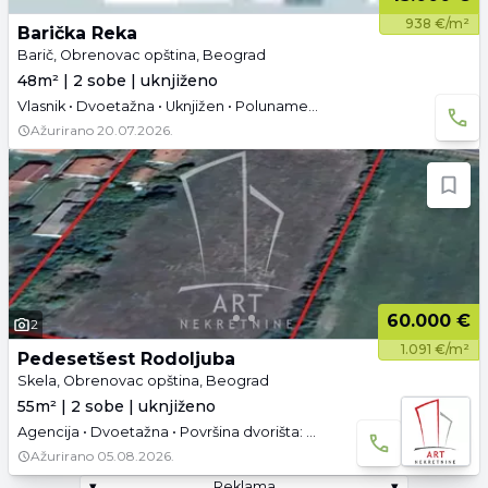
938 €/m²
Barička Reka
Barič, Obrenovac opština, Beograd
48m² | 2 sobe | uknjiženo
Vlasnik • Dvoetažna • Uknjižen • Polunamešteno • Tavan • Parking
Ažurirano
20.07.2026.
60.000 €
2
1.091 €/m²
Pedesetšest Rodoljuba
Skela, Obrenovac opština, Beograd
55m² | 2 sobe | uknjiženo
Agencija • Dvoetažna • Površina dvorišta: 90 a • Uknjižen • Prazno
Ažurirano
05.08.2026.
▾
Reklama
▾