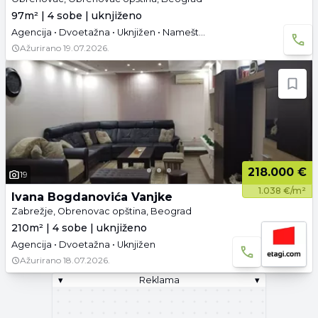
97m² | 4 sobe | uknjiženo
Agencija • Dvoetažna • Uknjižen • Namešteno • Garaža i parking
Ažurirano
19.07.2026.
218.000 €
19
1.038 €/m²
Ivana Bogdanovića Vanjke
Zabrežje, Obrenovac opština, Beograd
210m² | 4 sobe | uknjiženo
Agencija • Dvoetažna • Uknjižen
Ažurirano
18.07.2026.
▾
Reklama
▾