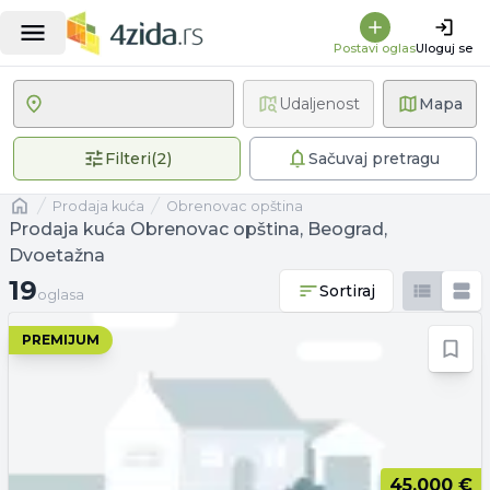
Postavi oglas
Uloguj se
Udaljenost
Mapa
2 primenjena filtera
Filteri
(
2
)
Sačuvaj pretragu
Naslovna
prodaja kuća
Obrenovac opština
Prodaja kuća Obrenovac opština, Beograd,
Dvoetažna
19 oglasa
19
Sortiraj
oglasa
PREMIJUM
45.000 €