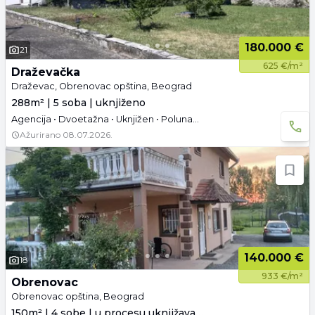
180.000 €
21
625 €/m²
Draževačka
Draževac, Obrenovac opština, Beograd
288m² | 5 soba | uknjiženo
Agencija • Dvoetažna • Uknjižen • Polunamešteno • Tavan • Garaža i parking
Ažurirano
08.07.2026.
140.000 €
18
933 €/m²
Obrenovac
Obrenovac opština, Beograd
150m² | 4 sobe | u procesu uknjižavanja