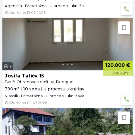
Agencija • Dvoetažna • U procesu uknjižavanja
Ažurirano
13.07.2026.
120.000 €
19
308 €/m²
Josifa Tatića 15
Barič, Obrenovac opština, Beograd
390m² | 10 soba | u procesu uknjižavanja
Vlasnik • Dvoetažna • U procesu uknjižavanja • Prazno • Tavan
Ažurirano
09.07.2026.