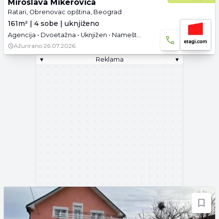
Miroslava Mikerovića
Ratari, Obrenovac opština, Beograd
161m² | 4 sobe | uknjiženo
Agencija • Dvoetažna • Uknjižen • Namešteno
Ažurirano
26.07.2026.
▾
Reklama
▾