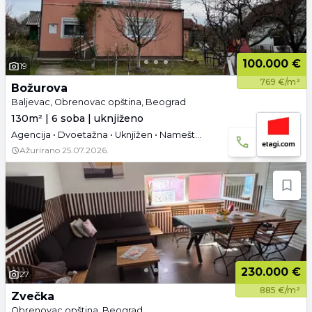
100.000 €
19
769 €/m²
Božurova
Baljevac, Obrenovac opština, Beograd
130m² | 6 soba | uknjiženo
Agencija • Dvoetažna • Uknjižen • Namešteno • Tavan
Ažurirano
25.07.2026.
230.000 €
27
885 €/m²
Zvečka
Obrenovac opština, Beograd