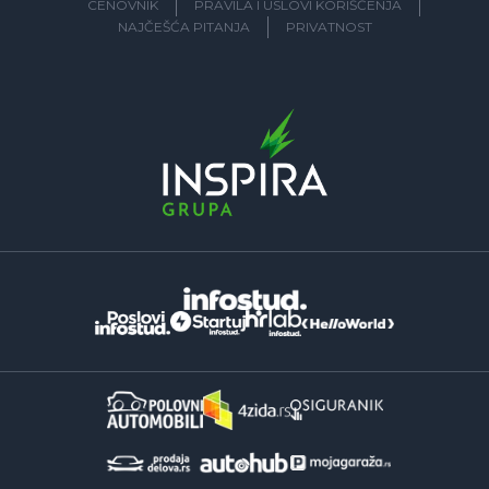
CENOVNIK
PRAVILA I USLOVI KORIŠĆENJA
NAJČEŠĆA PITANJA
PRIVATNOST