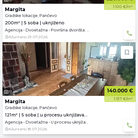
1.100 €/m²
Margita
Gradske lokacije, Pančevo
200m² | 5 soba | uknjiženo
Agencija • Dvoetažna • Površina dvorišta: 2.26 a • Uknjižen • Prazno
Ažurirano
29.07.2026.
140.000 €
17
1.157 €/m²
Margita
Gradske lokacije, Pančevo
121m² | 5 soba | u procesu uknjižavanja
Agencija • Dvoetažna • U procesu uknjižavanja • Polunamešteno
Ažurirano
18.07.2026.