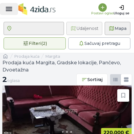
Postavi oglas
Uloguj se
Udaljenost
Mapa
2 primenjena filtera
Filteri
(
2
)
Sačuvaj pretragu
Naslovna
prodaja kuća
Margita
Prodaja kuća Margita, Gradske lokacije, Pančevo,
Dvoetažna
2 oglasa
2
Sortiraj
oglasa
220.000 €
13