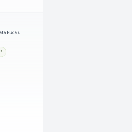
rata
kuća
u
m²