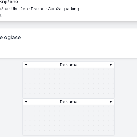
uknjiženo
žna • Uknjižen • Prazno • Garaža i parking
6.
e oglase
▾
Reklama
▾
▾
Reklama
▾