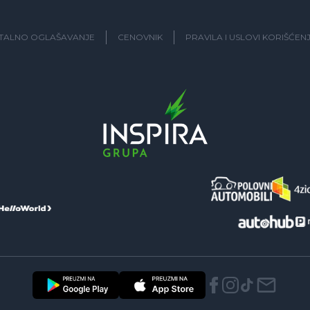
ITALNO OGLAŠAVANJE
CENOVNIK
PRAVILA I USLOVI KORIŠĆEN