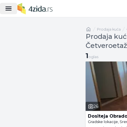
Naslovna
prodaja kuća
Prodaja kuća
Četveroeta
1 oglas
1
oglas
26
Dositeja Obrado
Gradske lokacije, Sre