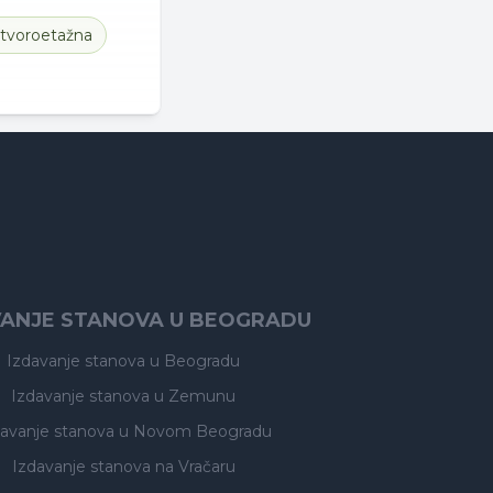
tvoroetažna
VANJE STANOVA U BEOGRADU
Izdavanje stanova
u Beogradu
Izdavanje stanova
u Zemunu
davanje stanova
u Novom Beogradu
Izdavanje stanova
na Vračaru