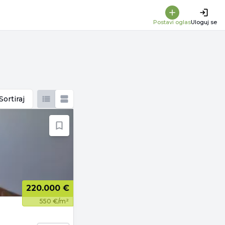
Postavi oglas
Uloguj se
Sortiraj
220.000 €
550 €/m²