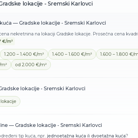
Gradske lokacije - Sremski Karlovci
kuća
—
Gradske lokacije - Sremski Karlovci
cena nekretnina na lokaciji
Gradske lokacije
. Prosečna cena kvad
7
€/m²
1.200 – 1.400 €/m²
1.400 – 1.600 €/m²
1.600 – 1.800 €/
€/m²
od 2.000 €/m²
Gradske lokacije - Sremski Karlovci
lokacije
nine —
Gradske lokacije - Sremski Karlovci
ređeni tip kuća, npr.
jednoetažna kuća
ili
dvoetažna kuća
?