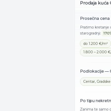
Prodaja
kuća
Prosečna cena
Pratimo kretanje 
starogradnji:
170
do 1.200 €/m²
1.800 – 2.000 
Podlokacije —
Centar
,
Gradske 
Po tipu nekret
Zanima te samo od