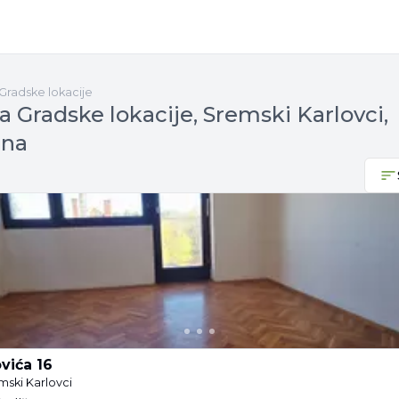
Gradske lokacije
 Gradske lokacije, Sremski Karlovci,
žna
vića 16
mski Karlovci