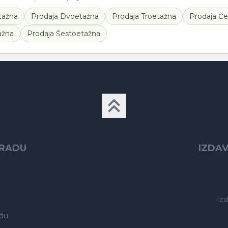
tažna
Prodaja
Dvoetažna
Prodaja
Troetažna
Prodaja
Če
ažna
Prodaja
Šestoetažna
GRADU
IZDA
Iz
du