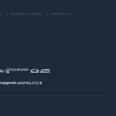
JA
NAJČEŠĆA PITANJA
PRIVATNOST