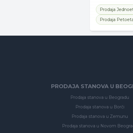
Prodaja
Jednoe
Prodaja
Petoet
PRODAJA STANOVA U BEO
Prodaja stanova
u Beogradu
Prodaja stanova
u Borči
Prodaja stanova
u Zemunu
Prodaja stanova
u Novom Beogra