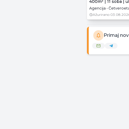
400m² | 11 soba | 
Agencija • Četveroeta
Ažurirano
03.08.202
Primaj nov