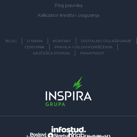
Pitaj pravnika
Kalkulator kredita i osiguranja
BLOG
O NAMA
KONTAKT
DIGITALNO OGLAŠAVANJE
CENOVNIK
PRAVILA I USLOVI KORIŠĆENJA
NAJČEŠĆA PITANJA
PRIVATNOST