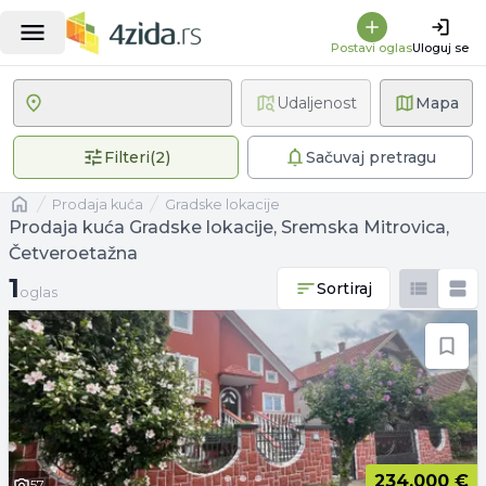
Postavi oglas
Uloguj se
Udaljenost
Mapa
2 primenjena filtera
Filteri
(
2
)
Sačuvaj pretragu
Naslovna
prodaja kuća
Gradske lokacije
Prodaja kuća Gradske lokacije, Sremska Mitrovica,
Četveroetažna
1 oglas
1
Sortiraj
oglas
234.000 €
57