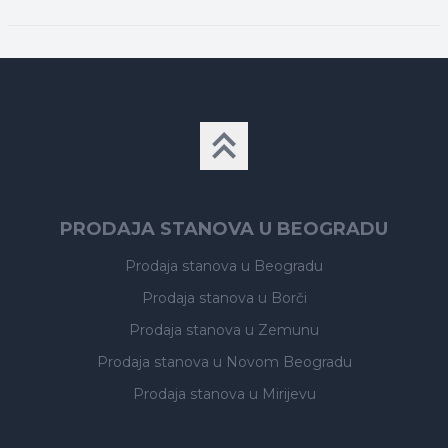
PRODAJA STANOVA U BEOGRADU
Prodaja stanova
u Beogradu
Prodaja stanova
u Borči
Prodaja stanova
u Zemunu
Prodaja stanova
u Novom Beogradu
Prodaja stanova
u Mirijevu