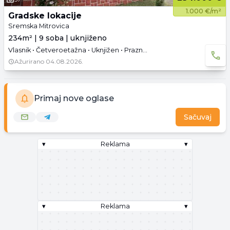
1.000 €/m²
Gradske lokacije
Sremska Mitrovica
234m² | 9 soba | uknjiženo
Vlasnik • Četveroetažna • Uknjižen • Prazno • Podrum
Ažurirano
04.08.2026.
Primaj nove oglase
Sačuvaj
▾
Reklama
▾
▾
Reklama
▾