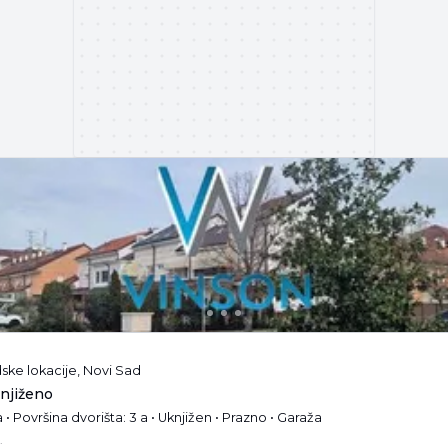
dske lokacije, Novi Sad
knjiženo
• Površina dvorišta: 3 a • Uknjižen • Prazno • Garaža
.