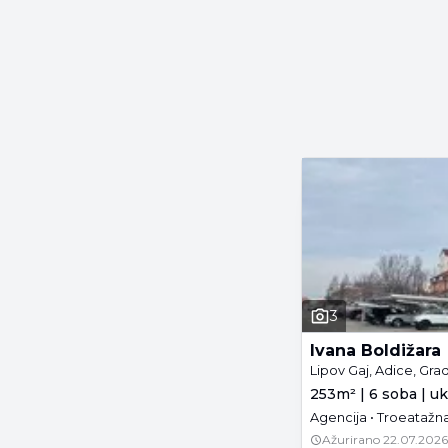
3
Ivana Boldižara
Lipov Gaj, Adice, Gra
253m² | 6 soba | u
Agencija • Troeatažna 
Ažurirano
22.07.2026