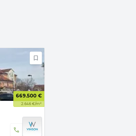
669.500 €
2.646 €/m²