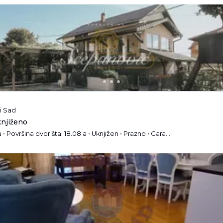
i Sad
knjiženo
Agencija • Troeatažna • Površina dvorišta: 18.08 a • Uknjižen • Prazno • Garaža