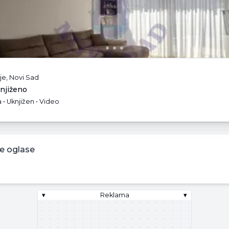
je, Novi Sad
knjiženo
 • Uknjižen • Video
e oglase
▾
Reklama
▾