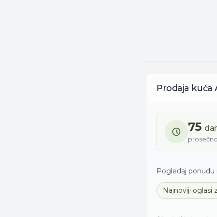
Prodaja
kuća
75
da
prosečno
Pogledaj ponudu n
Najnoviji oglasi