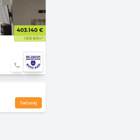
403.140 €
1.816 €/m²
Sačuvaj