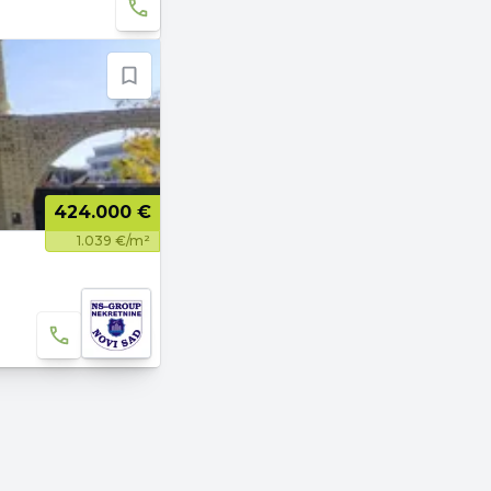
424.000 €
1.039 €/m²