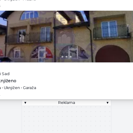
.
i Sad
knjiženo
 • Uknjižen • Garaža
.
▾
Reklama
▾