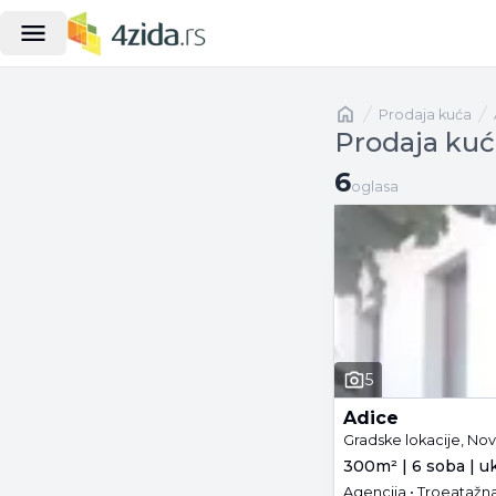
Naslovna
prodaja kuća
Prodaja kuć
6 oglasa
6
oglasa
5
Adice
Gradske lokacije, Nov
300m² | 6 soba | u
Agencija • Troeatažna