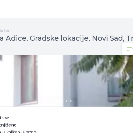
Adice
a Adice, Gradske lokacije, Novi Sad, 
i Sad
knjiženo
 • Uknjižen • Prazno