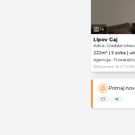
14
Lipov Gaj
Adice, Gradske lokaci
222m² | 5 soba | u
Agencija • Troeatažna
Ažurirano
16.07.2026.
Primaj nov