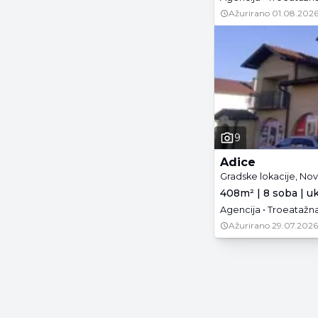
Ažurirano
01.08.2026
9
Adice
Gradske lokacije, Nov
408m² | 8 soba | u
Agencija • Troeatažna
Ažurirano
29.07.2026