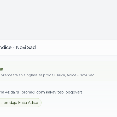
Adice - Novi Sad
na
 vreme trajanja oglasa za
prodaju
kuća
,
Adice - Novi Sad
a 4zida.rs i pronađi dom kakav tebi odgovara.
 za
prodaju
kuća
Adice