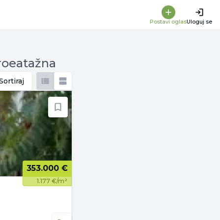
Postavi oglas
Uloguj se
Troeatažna
Sortiraj
353.000 €
1.177 €/m²