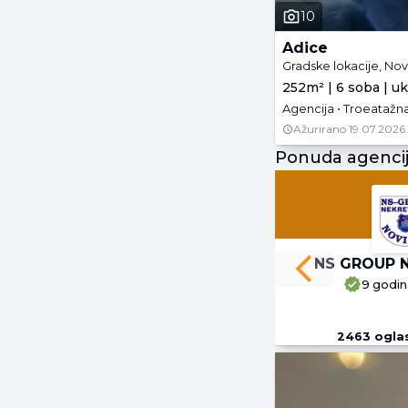
10
Adice
Gradske lokacije, Nov
252m² | 6 soba | u
Agencija • Troeatažna
Ažurirano
19.07.2026.
Ponuda agenci
NS GROUP 
Previous slide
9 godin
2463
ogla