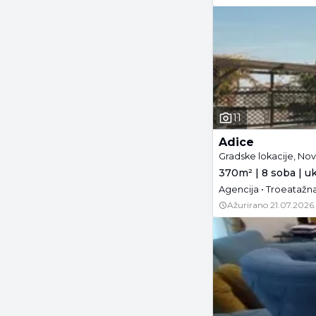
11
Adice
Gradske lokacije, Nov
370m² | 8 soba | u
Ažurirano
21.07.2026.