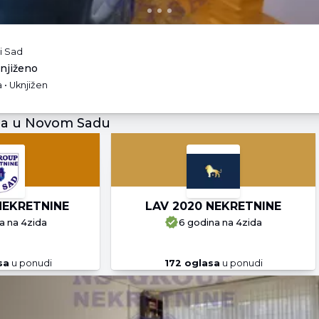
i Sad
knjiženo
 • Uknjižen
ja u Novom Sadu
NEKRETNINE
LAV 2020 NEKRETNINE
a
na 4zida
6 godina
na 4zida
sa
u ponudi
172
oglasa
u ponudi