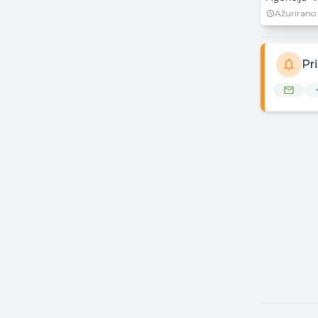
Ažurirano
Pr