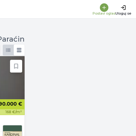
Postavi oglas
Uloguj se
Paraćin
90.000 €
168 €/m²