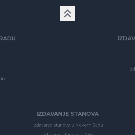
GRADU
IZDA
Iz
du
IZDAVANJE STANOVA
Izdavanje stanova
u Novom Sadu
Izdavanje stanova
u Nišu