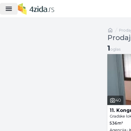
Naslovna
proda
Prodaj
1 oglas
1
oglas
40
11. Kong
Gradske lok
536m²
Agencija • 