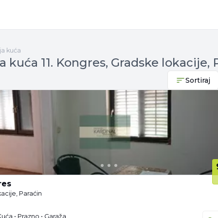
ja kuća
a kuća 11. Kongres, Gradske lokacije, 
Sortiraj
res
acije, Paraćin
Kuća • Prazno • Garaža