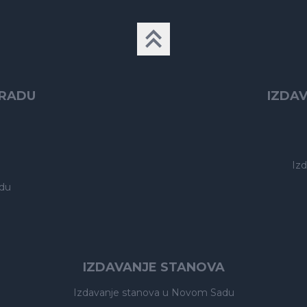
GRADU
IZDA
Iz
du
IZDAVANJE STANOVA
Izdavanje stanova
u Novom Sadu