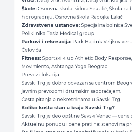
Vrtići:
Dečiji vrtić Avantura, Dečiji vrtić Kraljica 
Škole:
Osnovna škola Isidora Sekulić, Škola za 
hidrogradnju, Osnovna škola Radojka Lakić
Zdravstvene ustanove:
Specijalna bolnica Svet
Poliklinika Tesla Medical group
Parkovi i rekreacija:
Park Hajduk Veljkov venac
Ćelovića
Fitness:
Sportski klub Athletic Body Response,
Movimiento, Ashtanga Yoga Beograd
Prevoz i lokacija
Savski Trg je dobro povezan sa centrom Beogra
javnim prevozom i drumskim saobraćajem.
Česta pitanja o nekretninama u Savski Trg
Koliko košta stan u kraju Savski Trg?
Savski Trg je deo opštine Savski Venac — cene s
Aktuelnu ponudu i cene prati na:
stanovi na p