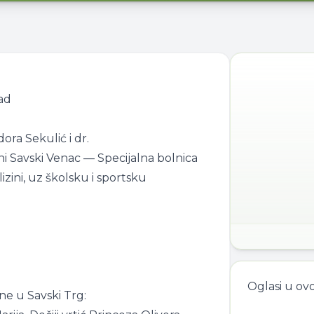
ad
dora Sekulić i dr.
ni Savski Venac — Specijalna bolnica
izini, uz školsku i sportsku
Oglasi u ov
ne u Savski Trg: