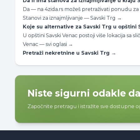
Da li ima stanova za iznajmljivanje u kraju 
Da — na 4zida.rs možeš pretraživati ponudu za i
Stanovi za iznajmljivanje — Savski Trg →
Koje su alternative za Savski Trg u opštini
U opštini Savski Venac postoji više lokacija sa
Venac — svi oglasi →
Pretraži nekretnine u Savski Trg →
Niste sigurni odakle d
Započnite pretragu i istražite sve dostupne 