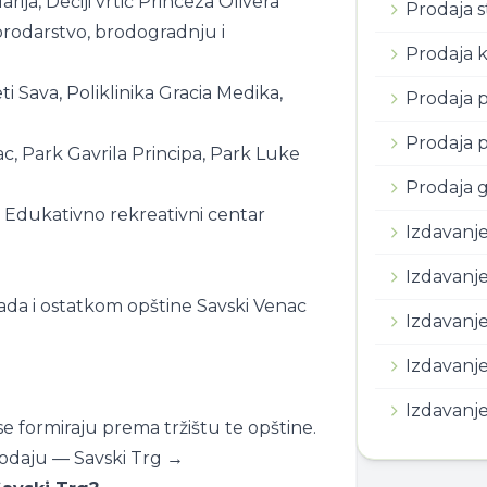
Marija, Dečiji vrtić Princeza Olivera
Prodaja 
brodarstvo, brodogradnju i
Prodaja 
i Sava, Poliklinika Gracia Medika,
Prodaja p
Prodaja 
, Park Gavrila Principa, Park Luke
Prodaja g
 Edukativno rekreativni centar
Izdavanj
Izdavanj
da i ostatkom opštine Savski Venac
Izdavanje
Izdavanj
Izdavanje
e formiraju prema tržištu te opštine.
rodaju — Savski Trg →