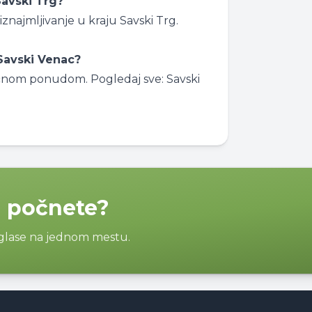
Savski Trg?
znajmljivanje u kraju Savski Trg.
 Savski Venac?
 sličnom ponudom. Pogledaj sve:
Savski
a počnete?
oglase na jednom mestu.