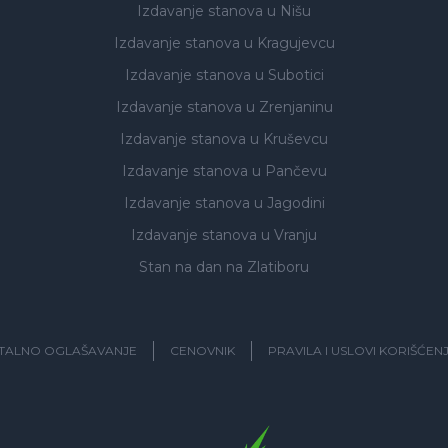
Izdavanje stanova
u Nišu
Izdavanje stanova
u Kragujevcu
Izdavanje stanova
u Subotici
Izdavanje stanova
u Zrenjaninu
Izdavanje stanova
u Kruševcu
Izdavanje stanova
u Pančevu
Izdavanje stanova
u Jagodini
Izdavanje stanova
u Vranju
Stan na dan na Zlatiboru
ITALNO OGLAŠAVANJE
CENOVNIK
PRAVILA I USLOVI KORIŠĆEN