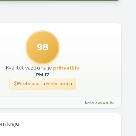
98
Kvalitet vazduha je
prihvatljiv
PM
17
Bezbedno za većinu osoba
Izvor:
xeco.info
om kraju