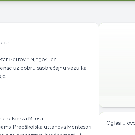
ograd
etar Petrović Njegoš i dr.
 Venac uz dobru saobraćajnu vezu ka
je.
ine u Kneza Miloša:
Oglasi u ov
 Dreams, Predškolska ustanova Montesori