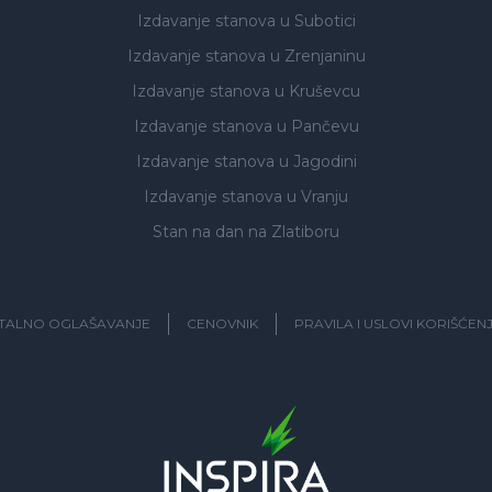
Izdavanje stanova
u Subotici
Izdavanje stanova
u Zrenjaninu
Izdavanje stanova
u Kruševcu
Izdavanje stanova
u Pančevu
Izdavanje stanova
u Jagodini
Izdavanje stanova
u Vranju
Stan na dan na Zlatiboru
ITALNO OGLAŠAVANJE
CENOVNIK
PRAVILA I USLOVI KORIŠĆEN