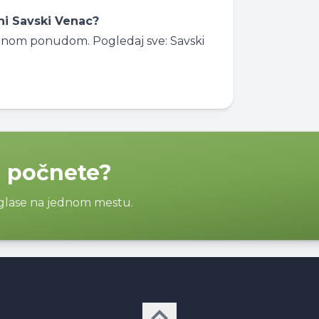
ni Savski Venac?
 sličnom ponudom. Pogledaj sve:
Savski
a počnete?
oglase na jednom mestu.