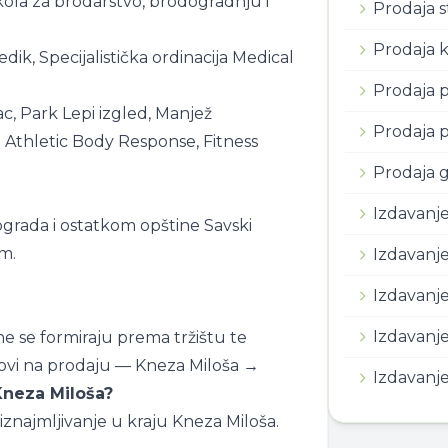
ola za brodarstvo, brodogradnju i
Prodaja 
Prodaja 
k, Specijalistička ordinacija Medical
Prodaja p
, Park Lepi izgled, Manjež
Prodaja 
Athletic Body Response, Fitness
Prodaja g
Izdavanj
grada i ostatkom opštine Savski
m.
Izdavanj
Izdavanje
Izdavanj
e se formiraju prema tržištu te
ovi na prodaju — Kneza Miloša →
Izdavanje
 Kneza Miloša?
znajmljivanje u kraju Kneza Miloša.