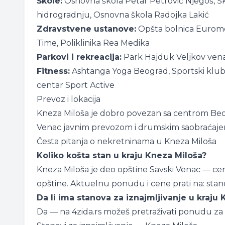
Škole:
Osnovna škola Petar Petrović Njegoš, Šk
hidrogradnju, Osnovna škola Radojka Lakić
Zdravstvene ustanove:
Opšta bolnica Euromedi
Time, Poliklinika Rea Medika
Parkovi i rekreacija:
Park Hajduk Veljkov venac
Fitness:
Ashtanga Yoga Beograd, Sportski klub 
centar Sport Active
Prevoz i lokacija
Kneza Miloša je dobro povezan sa centrom Beo
Venac javnim prevozom i drumskim saobraćaje
Česta pitanja o nekretninama u Kneza Miloša
Koliko košta stan u kraju Kneza Miloša?
Kneza Miloša je deo opštine Savski Venac — cen
opštine. Aktuelnu ponudu i cene prati na:
stan
Da li ima stanova za iznajmljivanje u kraju
Da — na 4zida.rs možeš pretraživati ponudu za i