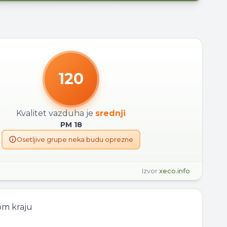
120
Kvalitet vazduha je
srednji
PM
18
Osetljive grupe neka budu oprezne
Izvor:
xeco.info
om kraju