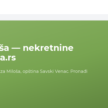
oša — nekretnine
a.rs
za Miloša, opština Savski Venac. Pronađi