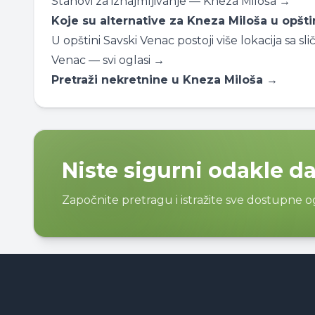
Stanovi za iznajmljivanje — Kneza Miloša →
Koje su alternative za Kneza Miloša u opšti
U opštini Savski Venac postoji više lokacija sa
Venac — svi oglasi →
Pretraži nekretnine u Kneza Miloša →
Niste sigurni odakle d
Započnite pretragu i istražite sve dostupne 