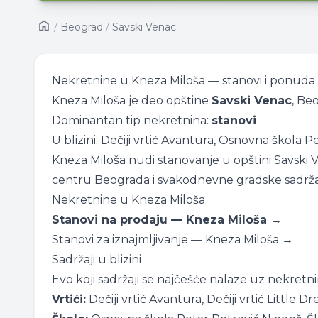
/
Beograd
/
Savski Venac
Nekretnine u Kneza Miloša — stanovi i ponuda
Kneza Miloša je deo opštine
Savski Venac
, Be
Dominantan tip nekretnina:
stanovi
U blizini: Dečiji vrtić Avantura, Osnovna škola P
Kneza Miloša nudi stanovanje u opštini Savski
centru Beograda i svakodnevne gradske sadrža
Nekretnine u Kneza Miloša
Stanovi na prodaju — Kneza Miloša →
Stanovi za iznajmljivanje — Kneza Miloša →
Sadržaji u blizini
Evo koji sadržaji se najčešće nalaze uz nekretn
Vrtići:
Dečiji vrtić Avantura, Dečiji vrtić Little