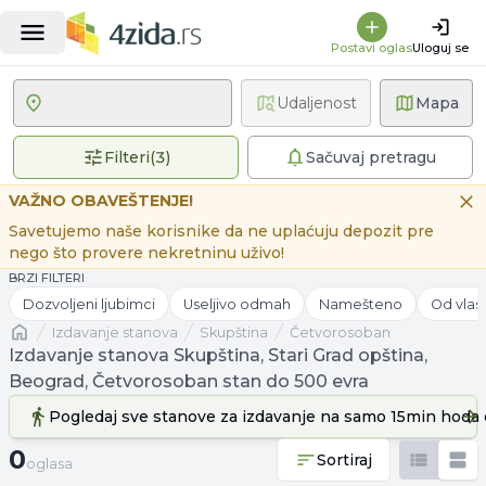
Postavi oglas
Uloguj se
Udaljenost
Mapa
3 primenjena filtera
Filteri
(
3
)
Sačuvaj pretragu
VAŽNO OBAVEŠTENJE!
Savetujemo naše korisnike da ne uplaćuju depozit pre
nego što provere nekretninu uživo!
BRZI FILTERI
Dozvoljeni ljubimci
Useljivo odmah
Namešteno
Od vlas
Naslovna
izdavanje stanova
Skupština
Četvorosoban
Izdavanje stanova Skupština, Stari Grad opština,
Beograd, Četvorosoban stan do 500 evra
Pogledaj sve stanove
za izdavanje
na samo 15min hoda 
0 oglasa
0
Sortiraj
oglasa