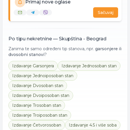
Primaj nove oglase
Sačuvaj
Po tipu nekretnine —
Skupština - Beograd
Zanima te samo određeni tip stanova, npr.
garsonjere
ili
dvosobni stanovi
?
Izdavanje
Garsonjera
Izdavanje
Jednosoban stan
Izdavanje
Jednoiposoban stan
Izdavanje
Dvosoban stan
Izdavanje
Dvoiposoban stan
Izdavanje
Trosoban stan
Izdavanje
Troiposoban stan
Izdavanje
Četvorosoban
Izdavanje
4.5 i više soba