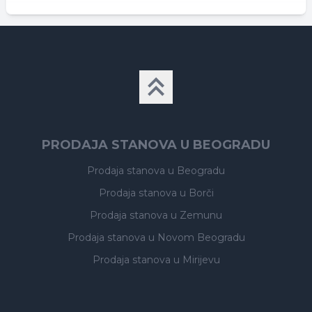
PRODAJA STANOVA U BEOGRADU
Prodaja stanova
u Beogradu
Prodaja stanova
u Borči
Prodaja stanova
u Zemunu
Prodaja stanova
u Novom Beogradu
Prodaja stanova
u Mirijevu