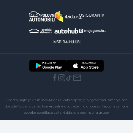
Sadržaj sajta je vlasništvo 4zida.rs. Zabranjeno je njegovo preuzimanje bez
dozvole 4zida.rs, zarad komercijalne upotrebe ili u druge svrhe, osim za lične
potrebe posetilaca sajta.
4zida.rs
je deo
Inspira grupe
.