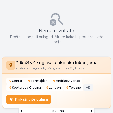
Nema rezultata
Proširi lokaciju ili prilagodi filtere kako bi pronašao više
opcija
Prikaži više oglasa u okolnim lokacijama
Proširi pretragu i uključi oglase iz obližnjih mesta.
Centar
Tašmajdan
Andrićev Venac
Kopitareva Gradina
London
Terazije
+
15
Prikaži više oglasa
▾
Reklama
▾