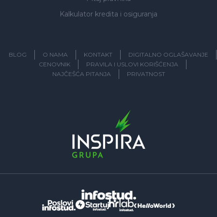
Kalkulator kredita i osiguranja
BLOG
O NAMA
KONTAKT
DIGITALNO OGLAŠAVANJE
CENOVNIK
PRAVILA I USLOVI KORIŠĆENJA
NAJČEŠĆA PITANJA
PRIVATNOST