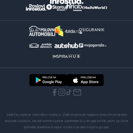
Sadržaj sajta je vlasništvo 4zida.rs. Zabranjeno je njegovo preuzimanje bez
dozvole 4zida.rs, zarad komercijalne upotrebe ili u druge svrhe, osim za lične
potrebe posetilaca sajta.
4zida.rs
je deo
Inspira grupe
.