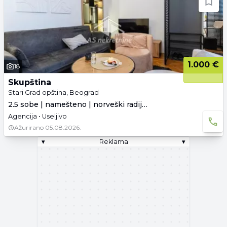
1.000 €
18
Skupština
Stari Grad opština, Beograd
2.5 sobe | namešteno | norveški radijatori
Agencija • Useljivo
Ažurirano
05.08.2026.
▾
Reklama
▾