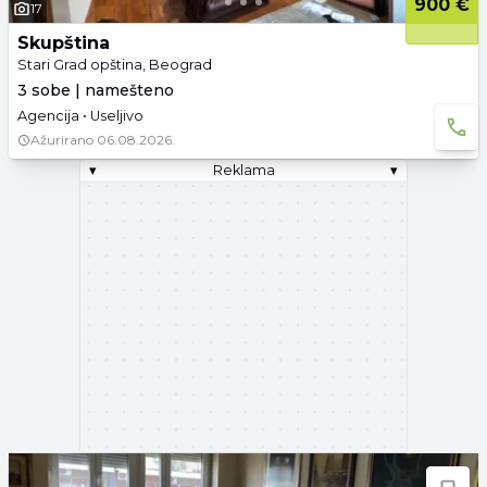
900 €
17
Skupština
Stari Grad opština, Beograd
3 sobe | namešteno
Agencija • Useljivo
Ažurirano
06.08.2026.
▾
Reklama
▾