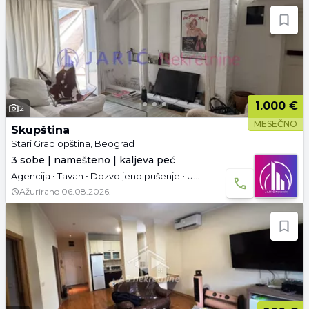
1.000 €
21
MESEČNO
Skupština
Stari Grad opština, Beograd
3 sobe | namešteno | kaljeva peć
Agencija • Tavan • Dozvoljeno pušenje • Useljivo od 23.05.2026.
Ažurirano
06.08.2026.