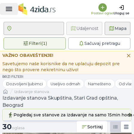
Postavi oglas
Uloguj se
Udaljenost
Mapa
1 primenjen filter
Filteri
(
1
)
Sačuvaj pretragu
VAŽNO OBAVEŠTENJE!
Savetujemo naše korisnike da ne uplaćuju depozit pre
nego što provere nekretninu uživo!
BRZI FILTERI
Dozvoljeni ljubimci
Useljivo odmah
Namešteno
Od vlas
Naslovna
izdavanje stanova
Izdavanje stanova Skupština, Stari Grad opština,
Beograd
Pogledaj sve stanove
za izdavanje
na samo 15min hoda 
30 oglasa
30
Sortiraj
oglasa