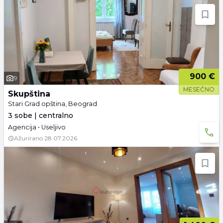
900 €
9
MESEČNO
Skupština
Stari Grad opština, Beograd
3 sobe | centralno
Agencija • Useljivo
Ažurirano
28.07.2026.