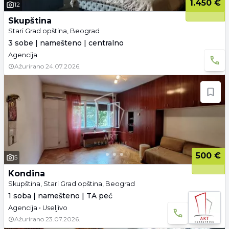
1.450 €
12
Skupština
Stari Grad opština, Beograd
3 sobe | namešteno | centralno
Agencija
Ažurirano
24.07.2026.
500 €
5
Kondina
Skupština, Stari Grad opština, Beograd
1 soba | namešteno | TA peć
Agencija • Useljivo
Ažurirano
23.07.2026.