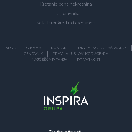
Kretanje cena nekretnina
Pitaj pravnika
Kalkulator kredita i osiguranja
BLOG
O NAMA
KONTAKT
DIGITALNO OGLAŠAVANJE
CENOVNIK
PRAVILA I USLOVI KORIŠĆENJA
NAJČEŠĆA PITANJA
PRIVATNOST