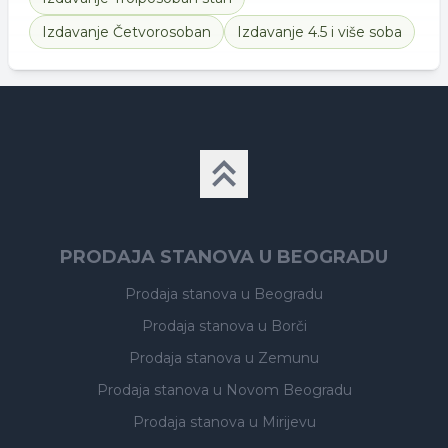
Izdavanje
Četvorosoban
Izdavanje
4.5 i više soba
PRODAJA STANOVA U BEOGRADU
Prodaja stanova
u Beogradu
Prodaja stanova
u Borči
Prodaja stanova
u Zemunu
Prodaja stanova
u Novom Beogradu
Prodaja stanova
u Mirijevu