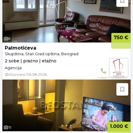
750 €
8
Palmotićeva
Skupština, Stari Grad opština, Beograd
2 sobe | prazno | etažno
Agencija
Ažurirano
06.08.2026.
1.000 €
15