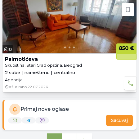
850 €
13
Palmotićeva
Skupština, Stari Grad opština, Beograd
2 sobe | namešteno | centralno
Agencija
Ažurirano
22.07.2026.
Primaj nove oglase
Sačuvaj