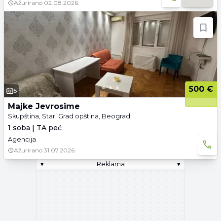
Ažurirano
02.08.2026.
500 €
5
Majke Jevrosime
Skupština, Stari Grad opština, Beograd
1 soba | TA peć
Agencija
Ažurirano
31.07.2026.
▾
Reklama
▾