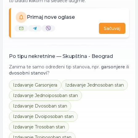
to uraditi klikom na sledeće dugme.
Primaj nove oglase
Sačuvaj
Po tipu nekretnine —
Skupština - Beograd
Zanima te samo određeni tip stanova, npr.
garsonjere
ili
dvosobni stanovi
?
Izdavanje
Garsonjera
Izdavanje
Jednosoban stan
Izdavanje
Jednoiposoban stan
Izdavanje
Dvosoban stan
Izdavanje
Dvoiposoban stan
Izdavanje
Trosoban stan
Izdavanje
Troiposoban stan