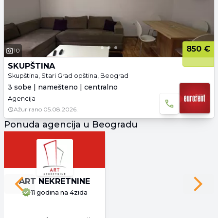
850 €
10
SKUPŠTINA
Skupština, Stari Grad opština, Beograd
3 sobe | namešteno | centralno
Agencija
Ažurirano
05.08.2026.
Ponuda agencija u Beogradu
ART NEKRETNINE
Previous slide
Next 
11 godina
na 4zida