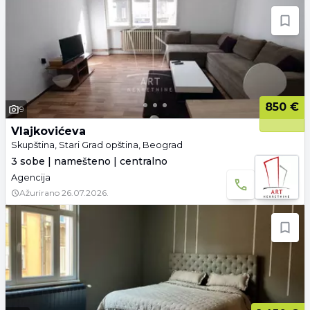
850 €
9
Vlajkovićeva
Skupština, Stari Grad opština, Beograd
3 sobe | namešteno | centralno
Agencija
Ažurirano
26.07.2026.