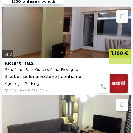
1550
oglasa
u ponudi
1.100 €
10
SKUPŠTINA
Skupština, Stari Grad opština, Beograd
3 sobe | polunamešteno | centralno
Agencija • Parking
Ažurirano
05.08.2026.