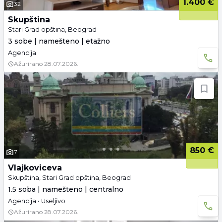
1.400 €
32
Skupština
Stari Grad opština, Beograd
3 sobe | namešteno | etažno
Agencija
Ažurirano
28.07.2026.
850 €
7
Vlajkoviceva
Skupština, Stari Grad opština, Beograd
1.5 soba | namešteno | centralno
Agencija • Useljivo
Ažurirano
28.07.2026.