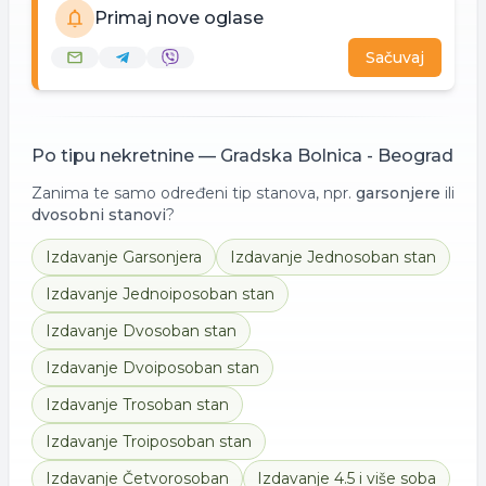
Primaj nove oglase
Sačuvaj
Po tipu nekretnine —
Gradska Bolnica - Beograd
Zanima te samo određeni tip stanova, npr.
garsonjere
ili
dvosobni stanovi
?
Izdavanje
Garsonjera
Izdavanje
Jednosoban stan
Izdavanje
Jednoiposoban stan
Izdavanje
Dvosoban stan
Izdavanje
Dvoiposoban stan
Izdavanje
Trosoban stan
Izdavanje
Troiposoban stan
Izdavanje
Četvorosoban
Izdavanje
4.5 i više soba