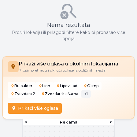
Nema rezultata
Proširi lokaciju ili prilagodi filtere kako bi pronašao više
opcija
Prikaži više oglasa u okolnim lokacijama
Proširi pretragu i uključi oglase iz obližnjih mesta.
Bulbulder
Lion
Lipov Lad
Olimp
Zvezdara 2
Zvezdarska Šuma
+
1
Prikaži više oglasa
▾
Reklama
▾