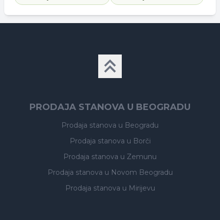
PRODAJA STANOVA U BEOGRADU
Prodaja stanova
u Beogradu
Prodaja stanova
u Borči
Prodaja stanova
u Zemunu
Prodaja stanova
u Novom Beogradu
Prodaja stanova
u Mirijevu