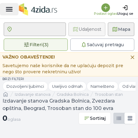
Postavi oglas
Uloguj se
Udaljenost
Mapa
3 primenjena filtera
Filteri
(
3
)
Sačuvaj pretragu
VAŽNO OBAVEŠTENJE!
Savetujemo naše korisnike da ne uplaćuju depozit pre
nego što provere nekretninu uživo!
BRZI FILTERI
Dozvoljeni ljubimci
Useljivo odmah
Namešteno
Od vlas
Naslovna
izdavanje stanova
Gradska Bolnica
Trosoban stan
Izdavanje stanova Gradska Bolnica, Zvezdara
opština, Beograd, Trosoban stan do 100 evra
0 oglasa
0
Sortiraj
oglasa