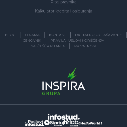
Pitaj pravnika
Kalkulator kredita i osiguranja
BLOG
O NAMA
KONTAKT
DIGITALNO OGLAŠAVANJE
CENOVNIK
PRAVILA I USLOVI KORIŠĆENJA
NAJČEŠĆA PITANJA
PRIVATNOST