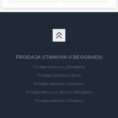
PRODAJA STANOVA U BEOGRADU
Prodaja stanova
u Beogradu
Prodaja stanova
u Borči
Prodaja stanova
u Zemunu
Prodaja stanova
u Novom Beogradu
Prodaja stanova
u Mirijevu