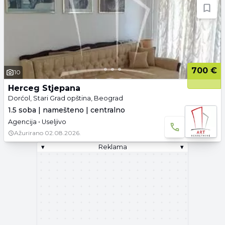
700 €
10
Herceg Stjepana
Dorćol, Stari Grad opština, Beograd
1.5 soba | namešteno | centralno
Agencija • Useljivo
Ažurirano
02.08.2026.
▾
Reklama
▾