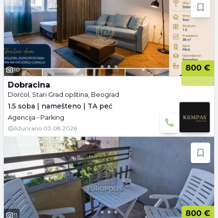
800 €
10
Dobracina
Dorćol, Stari Grad opština, Beograd
1.5 soba | namešteno | TA peć
Agencija • Parking
Ažurirano
03.08.2026.
800 €
11