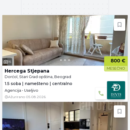
800 €
15
MESEČNO
Hercega Stjepana
Dorćol, Stari Grad opština, Beograd
1.5 soba | namešteno | centralno
Agencija • Useljivo
Ažurirano
05.08.2026.