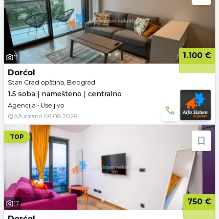
1.100 €
11
Dorćol
Stari Grad opština, Beograd
1.5 soba | namešteno | centralno
Agencija • Useljivo
Ažurirano
06.08.2026.
TOP
750 €
17
Dorćol