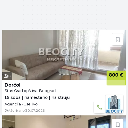
800 €
13
Dorćol
Stari Grad opština, Beograd
1.5 soba | namešteno | na struju
Agencija • Useljivo
Ažurirano
30.07.2026.