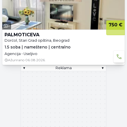
750 €
9
PALMOTICEVA
Dorćol, Stari Grad opština, Beograd
1.5 soba | namešteno | centralno
Agencija • Useljivo
Ažurirano
06.08.2026.
▾
Reklama
▾