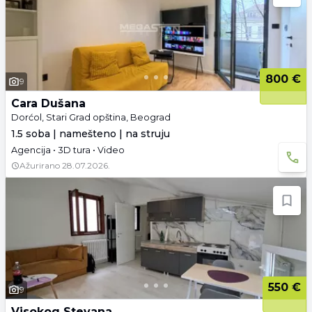
800 €
9
Cara Dušana
Dorćol, Stari Grad opština, Beograd
1.5 soba | namešteno | na struju
Agencija • 3D tura • Video
Ažurirano
28.07.2026.
550 €
9
Visokog Stevana