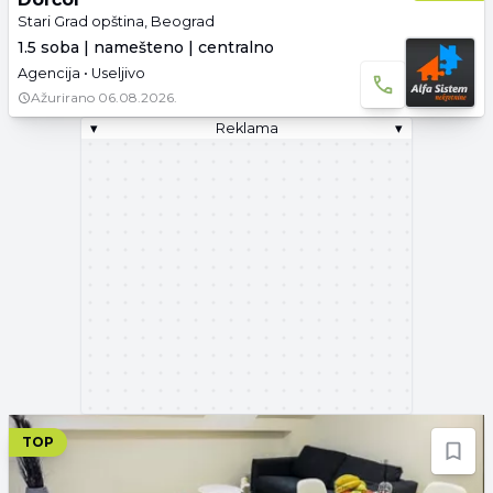
Stari Grad opština, Beograd
1.5 soba | namešteno | centralno
Agencija • Useljivo
Ažurirano
06.08.2026.
▾
Reklama
▾
TOP