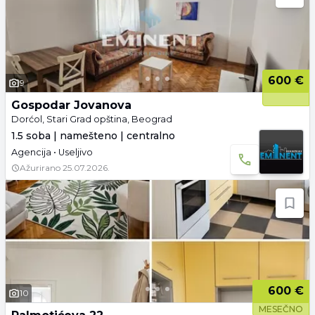
600 €
9
Gospodar Jovanova
Dorćol, Stari Grad opština, Beograd
1.5 soba | namešteno | centralno
Agencija • Useljivo
Ažurirano
25.07.2026.
600 €
10
MESEČNO