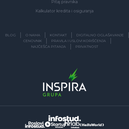
Pitaj pravnika
Kalkulator kredita i osiguranja
BLOG
O NAMA
KONTAKT
DIGITALNO OGLAŠAVANJE
CENOVNIK
PRAVILA I USLOVI KORIŠĆENJA
NAJČEŠĆA PITANJA
PRIVATNOST