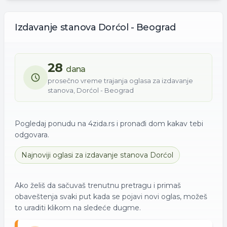
Izdavanje
stanova
Dorćol - Beograd
28
dana
prosečno vreme trajanja oglasa za
izdavanje
stanova
,
Dorćol - Beograd
Pogledaj ponudu na 4zida.rs i pronađi dom kakav tebi
odgovara.
Najnoviji oglasi za
izdavanje
stanova
Dorćol
Ako želiš da sačuvaš trenutnu pretragu i primaš
obaveštenja svaki put kada se pojavi novi oglas, možeš
to uraditi klikom na sledeće dugme.