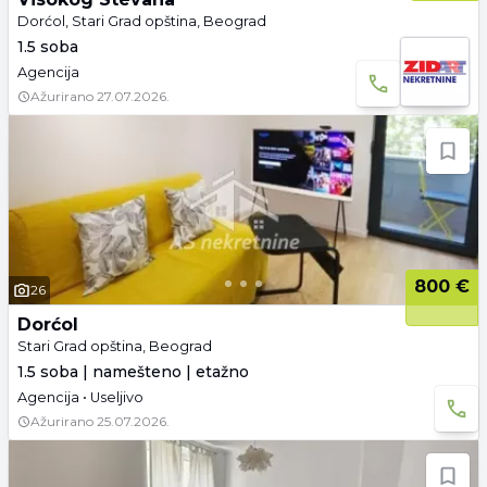
Dorćol, Stari Grad opština, Beograd
1.5 soba
Agencija
Ažurirano
27.07.2026.
800 €
26
Dorćol
Stari Grad opština, Beograd
1.5 soba | namešteno | etažno
Agencija • Useljivo
Ažurirano
25.07.2026.