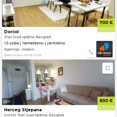
700 €
6
Dorćol
Stari Grad opština, Beograd
1.5 soba | namešteno | centralno
Agencija • Useljivo
Ažurirano
06.08.2026.
800 €
10
Herceg Stjepana
Dorćol, Stari Grad opština, Beograd