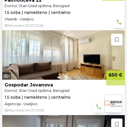
Palmotićeva 22
Dorćol, Stari Grad opština, Beograd
1.5 soba | namešteno | centralno
Vlasnik • Useljivo
Ažurirano
25.07.2026.
650 €
6
Gospodar Jovanova
Dorćol, Stari Grad opština, Beograd
1.5 soba | namešteno | centralno
Agencija • Useljivo
Ažurirano
24.07.2026.