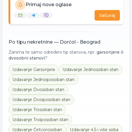
Primaj nove oglase
Sačuvaj
Po tipu nekretnine —
Dorćol - Beograd
Zanima te samo određeni tip stanova, npr.
garsonjere
ili
dvosobni stanovi
?
Izdavanje
Garsonjera
Izdavanje
Jednosoban stan
Izdavanje
Jednoiposoban stan
Izdavanje
Dvosoban stan
Izdavanje
Dvoiposoban stan
Izdavanje
Trosoban stan
Izdavanje
Troiposoban stan
Izdavanje
Četvorosoban
Izdavanje
4.5 i više soba