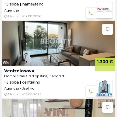
1.5 soba | namešteno
Agencija
Ažurirano
07.08.2026.
1.300 €
9
Venizelosova
Dorćol, Stari Grad opština, Beograd
1.5 soba | centralno
Agencija • Useljivo
Ažurirano
06.08.2026.