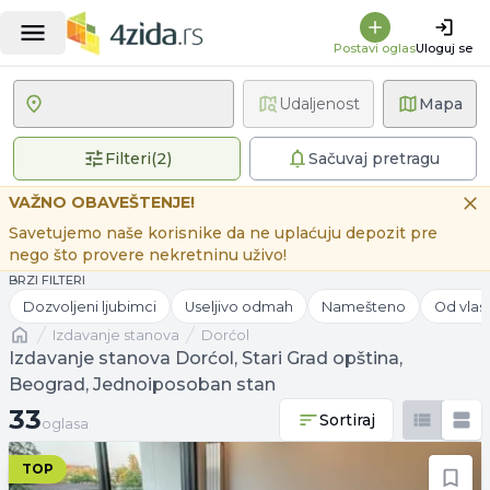
Postavi oglas
Uloguj se
Udaljenost
Mapa
2 primenjena filtera
Filteri
(
2
)
Sačuvaj pretragu
VAŽNO OBAVEŠTENJE!
Savetujemo naše korisnike da ne uplaćuju depozit pre
nego što provere nekretninu uživo!
BRZI FILTERI
Dozvoljeni ljubimci
Useljivo odmah
Namešteno
Od vlas
Naslovna
izdavanje stanova
Dorćol
Izdavanje stanova Dorćol, Stari Grad opština,
Beograd, Jednoiposoban stan
33 oglasa
33
Sortiraj
oglasa
TOP