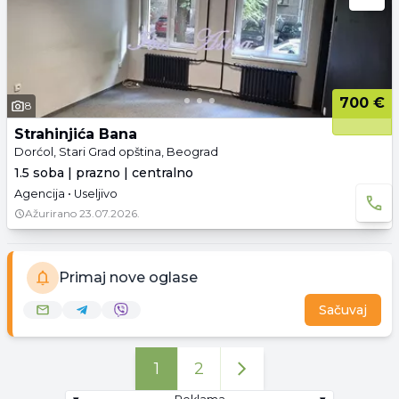
700 €
8
Strahinjića Bana
Dorćol, Stari Grad opština, Beograd
1.5 soba | prazno | centralno
Agencija • Useljivo
Ažurirano
23.07.2026.
Primaj nove oglase
Sačuvaj
1
2