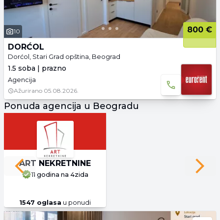
800 €
10
DORĆOL
Dorćol, Stari Grad opština, Beograd
1.5 soba | prazno
Agencija
Ažurirano
05.08.2026.
Ponuda agencija u Beogradu
ART NEKRETNINE
Previous slide
Next 
11 godina
na 4zida
1547
oglasa
u ponudi