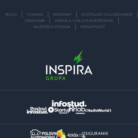
BLOG
O NAMA
KONTAKT
DIGITALNO OGLAŠAVANJE
CENOVNIK
PRAVILA I USLOVI KORIŠĆENJA
NAJČEŠĆA PITANJA
PRIVATNOST