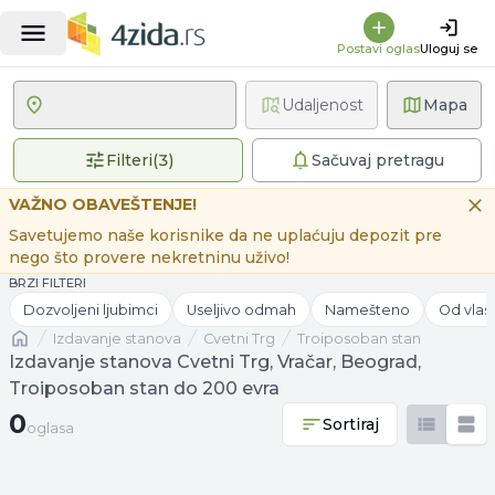
Postavi oglas
Uloguj se
Udaljenost
Mapa
3 primenjena filtera
Filteri
(
3
)
Sačuvaj pretragu
VAŽNO OBAVEŠTENJE!
Savetujemo naše korisnike da ne uplaćuju depozit pre
nego što provere nekretninu uživo!
BRZI FILTERI
Dozvoljeni ljubimci
Useljivo odmah
Namešteno
Od vlas
Naslovna
izdavanje stanova
Cvetni Trg
Troiposoban stan
Izdavanje stanova Cvetni Trg, Vračar, Beograd,
Troiposoban stan do 200 evra
0 oglasa
0
Sortiraj
oglasa