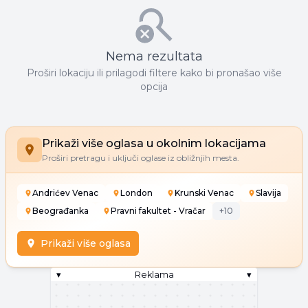
Nema rezultata
Proširi lokaciju ili prilagodi filtere kako bi pronašao više
opcija
Prikaži više oglasa u okolnim lokacijama
Proširi pretragu i uključi oglase iz obližnjih mesta.
Andrićev Venac
London
Krunski Venac
Slavija
Beograđanka
Pravni fakultet - Vračar
+
10
Prikaži više oglasa
▾
Reklama
▾