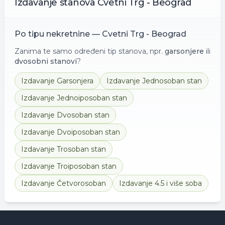
Izdavanje
stanova
Cvetni Trg - Beograd
Po tipu nekretnine —
Cvetni Trg - Beograd
Zanima te samo određeni tip stanova, npr.
garsonjere
ili
dvosobni stanovi
?
Izdavanje
Garsonjera
Izdavanje
Jednosoban stan
Izdavanje
Jednoiposoban stan
Izdavanje
Dvosoban stan
Izdavanje
Dvoiposoban stan
Izdavanje
Trosoban stan
Izdavanje
Troiposoban stan
Izdavanje
Četvorosoban
Izdavanje
4.5 i više soba