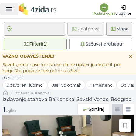
Postavi oglas
Uloguj se
Udaljenost
Mapa
1 primenjen filter
Filteri
(
1
)
Sačuvaj pretragu
VAŽNO OBAVEŠTENJE!
Savetujemo naše korisnike da ne uplaćuju depozit pre
nego što provere nekretninu uživo!
BRZI FILTERI
Dozvoljeni ljubimci
Useljivo odmah
Namešteno
Od vlas
Naslovna
izdavanje stanova
Izdavanje stanova Balkanska, Savski Venac, Beograd
1 oglas
1
Sortiraj
oglas