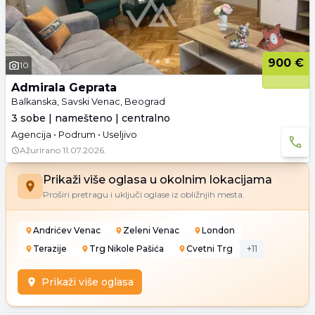
900 €
10
Admirala Geprata
Balkanska, Savski Venac, Beograd
3 sobe | namešteno | centralno
Agencija • Podrum • Useljivo
Ažurirano
11.07.2026.
Prikaži više oglasa u okolnim lokacijama
Proširi pretragu i uključi oglase iz obližnjih mesta.
Andrićev Venac
Zeleni Venac
London
Terazije
Trg Nikole Pašića
Cvetni Trg
+
11
Prikaži više oglasa