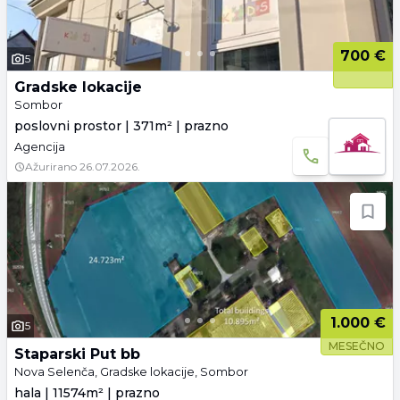
700 €
5
Gradske lokacije
Sombor
poslovni prostor | 371m² | prazno
Agencija
Ažurirano
26.07.2026.
1.000 €
5
MESEČNO
Staparski Put bb
Nova Selenča, Gradske lokacije, Sombor
hala | 11574m² | prazno