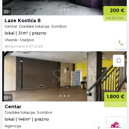
200 €
5
MESEČNO
Laze Kostića 8
Centar, Gradske lokacije, Sombor
lokal | 31m² | prazno
Vlasnik • Useljivo
Ažurirano
11.07.2026.
1.800 €
19
Centar
Gradske lokacije, Sombor
lokal | 146m² | prazno
Agencija