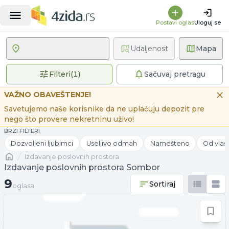
Postavi oglas
Uloguj se
Udaljenost
Mapa
1 primenjen filter
Filteri
(
1
)
Sačuvaj pretragu
VAŽNO OBAVEŠTENJE!
Savetujemo naše korisnike da ne uplaćuju depozit pre
nego što provere nekretninu uživo!
BRZI FILTERI
Dozvoljeni ljubimci
Useljivo odmah
Namešteno
Od vlas
Naslovna
izdavanje poslovnih prostora
Izdavanje poslovnih prostora Sombor
9 oglasa
9
Sortiraj
oglasa