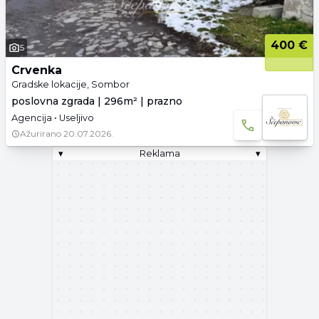
400 €
5
Crvenka
Gradske lokacije, Sombor
poslovna zgrada | 296m² | prazno
Agencija • Useljivo
Ažurirano
20.07.2026.
▾
Reklama
▾