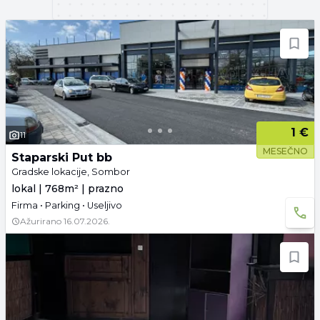
1 €
11
MESEČNO
Staparski Put bb
Gradske lokacije, Sombor
lokal | 768m² | prazno
Firma • Parking • Useljivo
Ažurirano
16.07.2026.