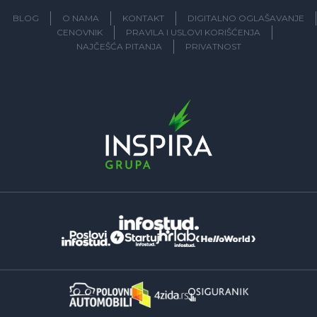
BLOG
O NAMA
KONTAKT
DIGITALNO OGLAŠAVANJE
CENOVNIK
PRAVILA I USLOVI KORIŠĆENJA
NAJČEŠĆA PITANJA
PRIVATNOST