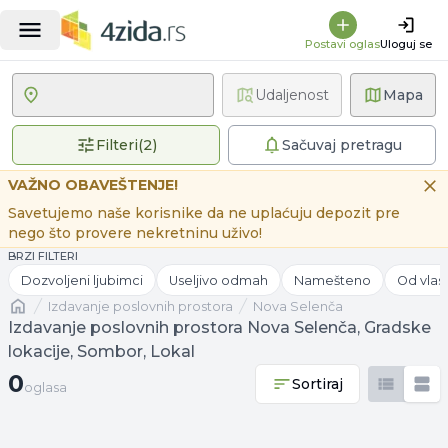
Postavi oglas
Uloguj se
Udaljenost
Mapa
2 primenjena filtera
Filteri
(
2
)
Sačuvaj pretragu
VAŽNO OBAVEŠTENJE!
Savetujemo naše korisnike da ne uplaćuju depozit pre
nego što provere nekretninu uživo!
BRZI FILTERI
Dozvoljeni ljubimci
Useljivo odmah
Namešteno
Od vlas
Naslovna
izdavanje poslovnih prostora
Nova Selenča
Izdavanje poslovnih prostora Nova Selenča, Gradske
lokacije, Sombor, Lokal
0 oglasa
0
Sortiraj
oglasa