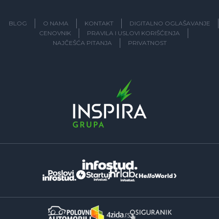
BLOG
O NAMA
KONTAKT
DIGITALNO OGLAŠAVANJE
CENOVNIK
PRAVILA I USLOVI KORIŠĆENJA
NAJČEŠĆA PITANJA
PRIVATNOST