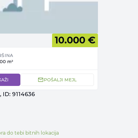
10.000 €
RŠINA
00 m²
KAŽI
POŠALJI MEJL
 ID: 9114636
0
ora
do tebi bitnih lokacija