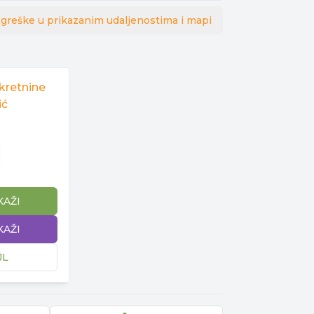
 greške u prikazanim udaljenostima i mapi
kretnine
ić
KAŽI
KAŽI
JL