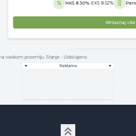
NKS
8.30
%
-
EKS
8.52
%
Peri
Saznaj više
▾
Reklama
na visokom prizemlju. Stanje - Uobičajeno.
▾
Reklama
▾
▾
Reklama
▾