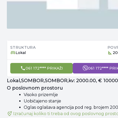
STRUKTURA
POV
Lokal
20
061 172**** PRIKAŽI
061 172**** PRI
Lokal,SOMBOR,SOMBOR,kv: 2000.00, € 10000,
O poslovnom prostoru
Visoko prizemlje
Uobičajeno stanje
Oglas oglašava agencija pod reg. brojem 20
Izračunaj koliko ti treba od
ovog poslovnog prost