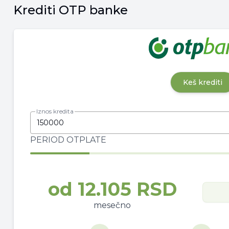
Krediti OTP banke
Keš krediti
Iznos kredita
PERIOD OTPLATE
od
12.105 RSD
mesečno