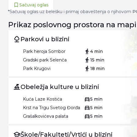
Sačuvaj oglas
*Sačuvaj oglas uz belešku i primaj obaveštenja o njihovom
P
Prikaz
poslovnog prostora
na mapi
Parkovi u blizini
Park heroja Sombor
4 min
Gradski park Selenča
15 min
Park Krugovi
18 min
Obeležja kulture u blizini
Kuća Laze Kostića
5 min
Krst na Trgu Svetog Đorđa
5 min
Grašalkovićeva palata
5 min
Škole/Fakulteti/Vrtići u blizini