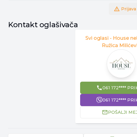
Prijava
Kontakt oglašivača
Svi oglasi -
House ne
Ružica Milićev
061 172**** PRI
061 172**** PRI
POŠALJI ME