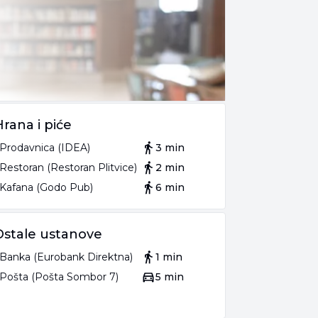
Hrana i piće
Prodavnica (IDEA)
3 min
Restoran (Restoran Plitvice)
2 min
Kafana (Godo Pub)
6 min
Ostale ustanove
Banka (Eurobank Direktna)
1 min
Pošta (Pošta Sombor 7)
5 min