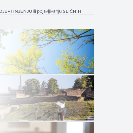
OJEFTINJENJU
ili pojavljivanju
SLIČNIH