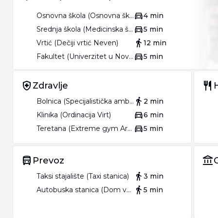
Osnovna škola (Osnovna škola Nikola Vukićević)
4 min
Srednja škola (Medicinska škola Dr Ružica Rip)
5 min
Vrtić (Dečiji vrtić Neven)
12 min
Fakultet (Univerzitet u Novom Sadu Pedagoški fakultet u Somboru)
5 min
Zdravlje
Bolnica (Specijalistička ambulanta za kardiovaskularne bolesti)
2 min
Klinika (Ordinacija Virt)
6 min
Teretana (Extreme gym Arnold)
5 min
Prevoz
Taksi stajalište (Taxi stanica)
3 min
Autobuska stanica (Dom vojske (JNA))
5 min