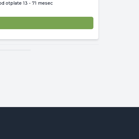
od otplate
13
-
71 mesec
▾