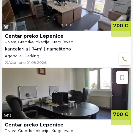
700 €
12
Centar preko Lepenice
Pivara, Gradske lokacije, Kragujevac
kancelarija | 74m² | namešteno
Agencija • Parking
Ažurirano
01.08.2026.
700 €
15
Centar preko Lepenice
Pivara, Gradske lokacije, Kragujevac