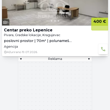
400 €
5
Centar preko Lepenice
Pivara, Gradske lokacije, Kragujevac
poslovni prostor | 70m² | polunamešteno
Agencija
Ažurirano
19.07.2026.
▾
Reklama
▾