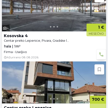
1 €
4
MESEČNO
Kosovska 4
Centar preko Lepenice, Pivara, Gradske lokacije, Kragujevac
hala | 1m²
Firma • Useljivo
Ažurirano
08.08.2026.
700 €
16
Centar preko Lepenice