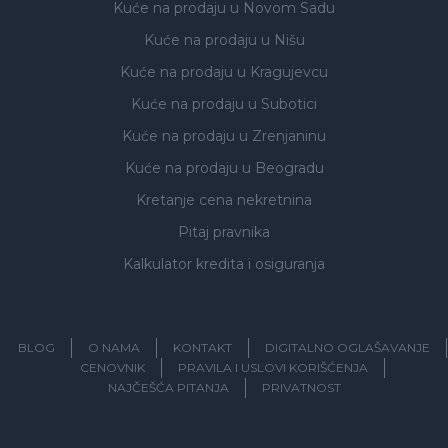
Kuće na prodaju
u Novom Sadu
Kuće na prodaju
u Nišu
Kuće na prodaju
u Kragujevcu
Kuće na prodaju
u Subotici
Kuće na prodaju
u Zrenjaninu
Kuće na prodaju
u Beogradu
Kretanje cena nekretnina
Pitaj pravnika
Kalkulator kredita i osiguranja
BLOG
O NAMA
KONTAKT
DIGITALNO OGLAŠAVANJE
CENOVNIK
PRAVILA I USLOVI KORIŠĆENJA
NAJČEŠĆA PITANJA
PRIVATNOST