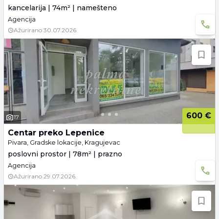
kancelarija | 74m² | namešteno
Agencija
Ažurirano
30.07.2026.
600 €
17
Centar preko Lepenice
Pivara, Gradske lokacije, Kragujevac
poslovni prostor | 78m² | prazno
Agencija
Ažurirano
29.07.2026.