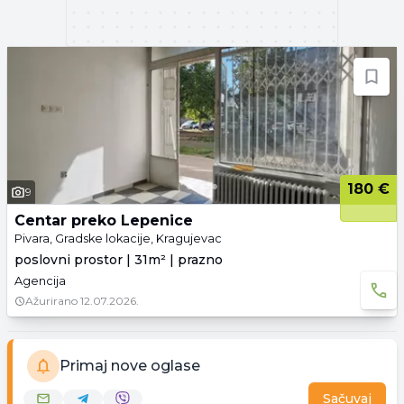
180 €
9
Centar preko Lepenice
Pivara, Gradske lokacije, Kragujevac
poslovni prostor | 31m² | prazno
Agencija
Ažurirano
12.07.2026.
Primaj nove oglase
Sačuvaj