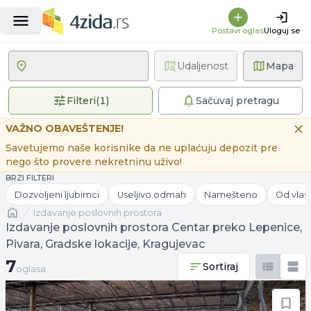
Postavi oglas
Uloguj se
Udaljenost
Mapa
1 primenjen filter
Filteri
(
1
)
Sačuvaj pretragu
VAŽNO OBAVEŠTENJE!
Savetujemo naše korisnike da ne uplaćuju depozit pre
nego što provere nekretninu uživo!
BRZI FILTERI
Dozvoljeni ljubimci
Useljivo odmah
Namešteno
Od vlas
Naslovna
izdavanje poslovnih prostora
Izdavanje poslovnih prostora Centar preko Lepenice,
Pivara, Gradske lokacije, Kragujevac
7 oglasa
7
Sortiraj
oglasa