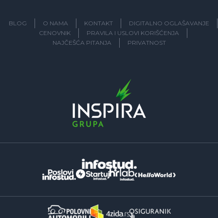
BLOG
O NAMA
KONTAKT
DIGITALNO OGLAŠAVANJE
CENOVNIK
PRAVILA I USLOVI KORIŠĆENJA
NAJČEŠĆA PITANJA
PRIVATNOST