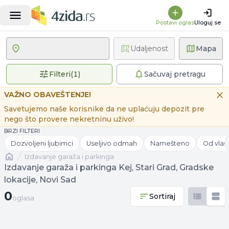
Postavi oglas
Uloguj se
Udaljenost
Mapa
1 primenjen filter
Filteri
(
1
)
Sačuvaj pretragu
VAŽNO OBAVEŠTENJE!
Savetujemo naše korisnike da ne uplaćuju depozit pre
nego što provere nekretninu uživo!
BRZI FILTERI
Dozvoljeni ljubimci
Useljivo odmah
Namešteno
Od vlas
Naslovna
izdavanje garaža i parkinga
Izdavanje garaža i parkinga Kej, Stari Grad, Gradske
lokacije, Novi Sad
0 oglasa
0
Sortiraj
oglasa