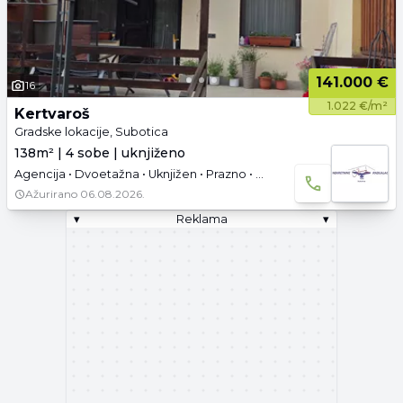
141.000 €
16
1.022 €/m²
Kertvaroš
Gradske lokacije, Subotica
138m² | 4 sobe | uknjiženo
Agencija • Dvoetažna • Uknjižen • Prazno • Garaža i parking
Ažurirano
06.08.2026.
▾
Reklama
▾