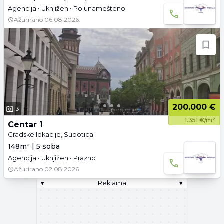
Agencija • Uknjižen • Polunamešteno
Ažurirano
06.08.2026.
200.000 €
13
1.351 €/m²
Centar 1
Gradske lokacije, Subotica
148m² | 5 soba
Agencija • Uknjižen • Prazno
Ažurirano
02.08.2026.
▾
Reklama
▾