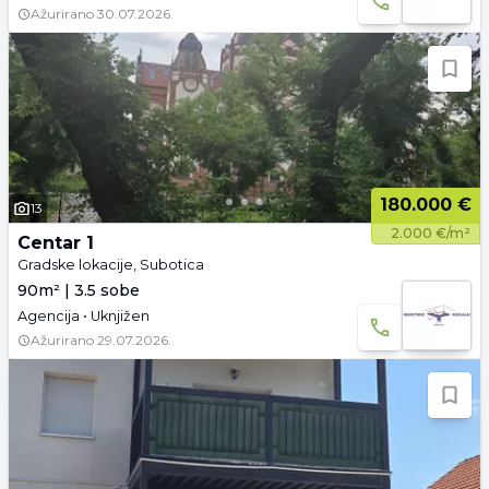
Ažurirano
30.07.2026.
180.000 €
13
2.000 €/m²
Centar 1
Gradske lokacije, Subotica
90m² | 3.5 sobe
Agencija • Uknjižen
Ažurirano
29.07.2026.