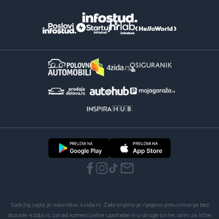
Sadržaj sajta je vlasništvo 4zida.rs. Zabranjeno je njegovo preuzimanje bez
dozvole 4zida.rs, zarad komercijalne upotrebe ili u druge svrhe, osim za lične