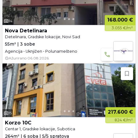
168.000 €
14
3.055 €/m²
Nova Detelinara
Detelinara, Gradske lokacije, Novi Sad
55m² | 3 sobe
Agencija • Uknjižen • Polunamešteno
Ažurirano
06.08.2026.
217.600 €
15
824 €/m²
Korzo 10C
Centar 1, Gradske lokacije, Subotica
264m² | 6 soba | 5/5 spratova