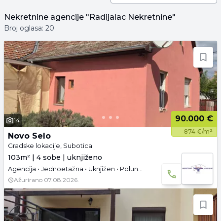
Nekretnine
agencije
"Radijalac Nekretnine"
Broj oglasa:
20
90.000 €
14
874 €/m²
Novo Selo
Gradske lokacije, Subotica
103m² | 4 sobe | uknjiženo
Agencija • Jednoetažna • Uknjižen • Polunamešteno
Ažurirano
07.08.2026.