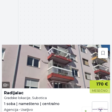
170 €
9
MESEČNO
Radijalac
Gradske lokacije, Subotica
1 soba | namešteno | centralno
Agencija • Useljivo