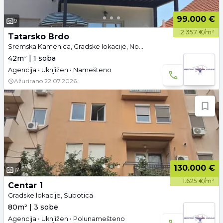
99.000 €
9
2.357 €/m²
Tatarsko Brdo
Sremska Kamenica, Gradske lokacije, Novi Sad
42m² | 1 soba
Agencija • Uknjižen • Namešteno
Ažurirano
22.07.2026.
130.000 €
17
1.625 €/m²
Centar 1
Gradske lokacije, Subotica
80m² | 3 sobe
Agencija • Uknjižen • Polunamešteno