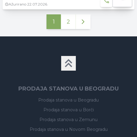
Ažurirano
22.07.2026.
1
2
PRODAJA STANOVA U BEOGRADU
Prodaja stanova
u Beogradu
Prodaja stanova
u Borči
Prodaja stanova
u Zemunu
Prodaja stanova
u Novom Beogradu