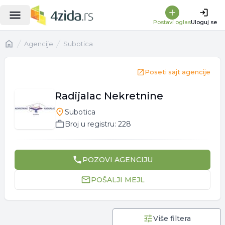
Postavi oglas
Uloguj se
Naslovna
Agencije
Subotica
Poseti sajt agencije
Radijalac Nekretnine
Subotica
Broj u registru:
228
POZOVI
AGENCIJU
POŠALJI MEJL
Više filtera