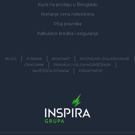
Kuće na prodaju
u Beogradu
Kretanje cena nekretnina
Pitaj pravnika
Kalkulator kredita i osiguranja
BLOG
O NAMA
KONTAKT
DIGITALNO OGLAŠAVANJE
CENOVNIK
PRAVILA I USLOVI KORIŠĆENJA
NAJČEŠĆA PITANJA
PRIVATNOST