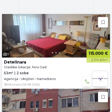
115.000 €
11
2.170 €/m²
Detelinara
Gradske lokacije, Novi Sad
53m² | 2 sobe
Agencija • Uknjižen • Namešteno
Ažurirano
06.08.2026.