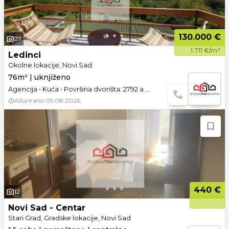
130.000 €
27
1.711 €/m²
Ledinci
Okolne lokacije, Novi Sad
76m² | uknjiženo
Agencija • Kuća • Površina dvorišta: 2792 a • Uknjižen • Prazno • Garaža i parking
Ažurirano
05.08.2026.
440 €
12
Novi Sad - Centar
Stari Grad, Gradske lokacije, Novi Sad