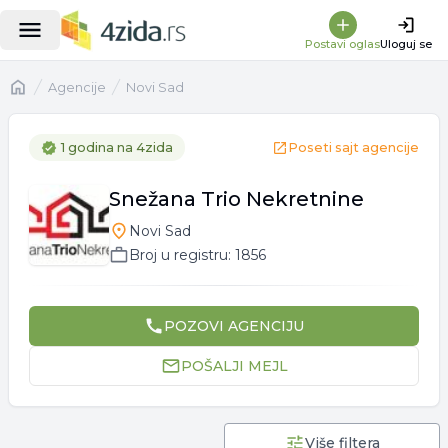
Postavi oglas
Uloguj se
Naslovna
Agencije
Novi Sad
1 godina
na 4zida
Poseti sajt agencije
Snežana Trio Nekretnine
Novi Sad
Broj u registru:
1856
POZOVI
AGENCIJU
POŠALJI MEJL
Više filtera