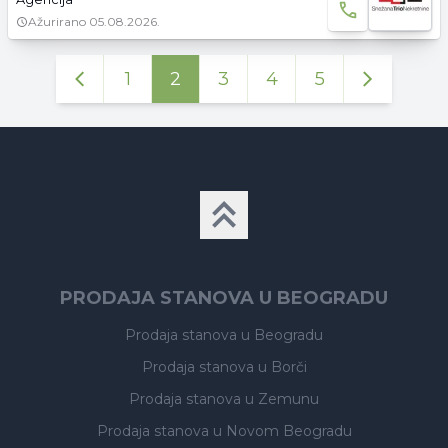
Ažurirano
05.08.2026.
1
2
3
4
5
PRODAJA STANOVA U BEOGRADU
Prodaja stanova
u Beogradu
Prodaja stanova
u Borči
Prodaja stanova
u Zemunu
Prodaja stanova
u Novom Beogradu