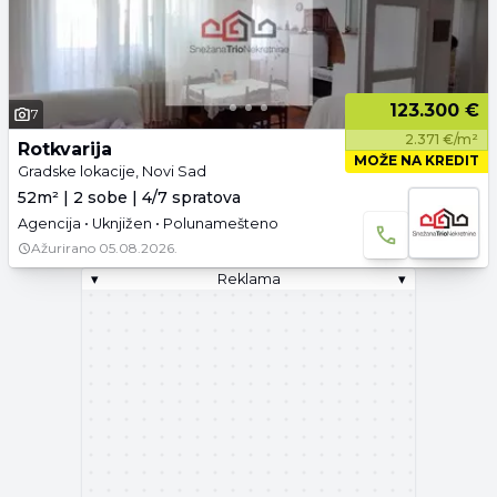
123.300 €
7
2.371 €/m²
Rotkvarija
MOŽE NA KREDIT
Gradske lokacije, Novi Sad
52m² | 2 sobe | 4/7 spratova
Agencija • Uknjižen • Polunamešteno
Ažurirano
05.08.2026.
▾
Reklama
▾