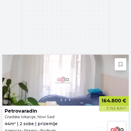
164.800 €
11
3.745 €/m²
Petrovaradin
Gradske lokacije, Novi Sad
44m² | 2 sobe | prizemlje
Agencija • Prazno • Podrum