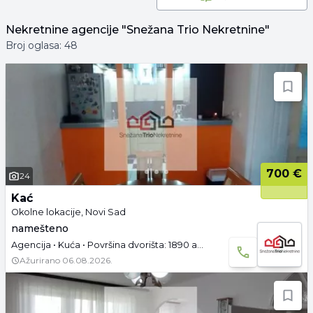
Nekretnine
agencije
"Snežana Trio Nekretnine"
Broj oglasa:
48
700 €
24
Kać
Okolne lokacije, Novi Sad
namešteno
Agencija • Kuća • Površina dvorišta: 1890 a • Garaža i parking • Useljivo
Ažurirano
06.08.2026.