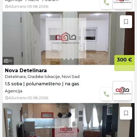
Ažurirano
05.08.2026.
300 €
10
Nova Detelinara
Detelinara, Gradske lokacije, Novi Sad
1.5 soba | polunamešteno | na gas
Agencija
Ažurirano
05.08.2026.