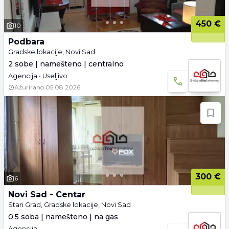
450 €
10
Podbara
Gradske lokacije, Novi Sad
2 sobe | namešteno | centralno
Agencija • Useljivo
Ažurirano
05.08.2026.
300 €
6
Novi Sad - Centar
Stari Grad, Gradske lokacije, Novi Sad
0.5 soba | namešteno | na gas
Agencija