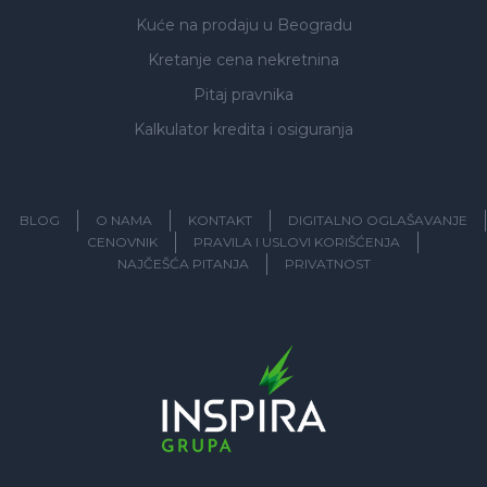
Kuće na prodaju
u Beogradu
Kretanje cena nekretnina
Pitaj pravnika
Kalkulator kredita i osiguranja
BLOG
O NAMA
KONTAKT
DIGITALNO OGLAŠAVANJE
CENOVNIK
PRAVILA I USLOVI KORIŠĆENJA
NAJČEŠĆA PITANJA
PRIVATNOST