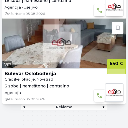
1.5 soba | namešteno | centralno
Agencija • Useljivo
Ažurirano
05.08.2026.
650 €
17
Bulevar Oslobođenja
Gradske lokacije, Novi Sad
3 sobe | namešteno | centralno
Agencija
Ažurirano
05.08.2026.
▾
Reklama
▾