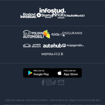
Sadržaj sajta je vlasništvo 4zida.rs. Zabranjeno je njegovo preuzimanje bez