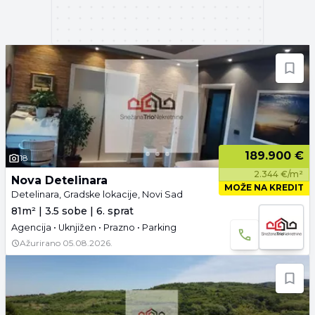
189.900 €
18
2.344 €/m²
Nova Detelinara
MOŽE NA KREDIT
Detelinara, Gradske lokacije, Novi Sad
81m² | 3.5 sobe | 6. sprat
Agencija • Uknjižen • Prazno • Parking
Ažurirano
05.08.2026.