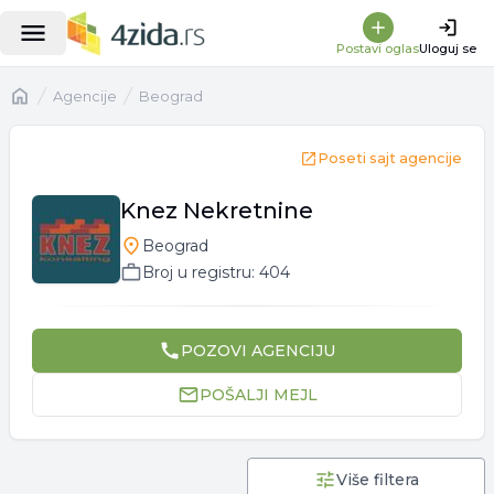
Postavi oglas
Uloguj se
Naslovna
Agencije
Beograd
Poseti sajt agencije
Knez Nekretnine
Beograd
Broj u registru:
404
POZOVI
AGENCIJU
POŠALJI MEJL
Više filtera