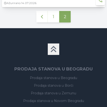
Ažurirano
14.07.2026.
1
2
PRODAJA STANOVA U BEOGRADU
Prodaja stanova
u Beogradu
Prodaja stanova
u Borči
Prodaja stanova
u Zemunu
Prodaja stanova
u Novom Beogradu