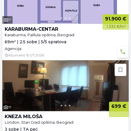
91.900 €
17
1.332 €/m²
KARABURMA-CENTAR
Karaburma, Palilula opština, Beograd
69m² | 2.5 sobe | 5/5 spratova
Agencija
Ažurirano
15.07.2026.
699 €
17
KNEZA MILOŠA
London, Stari Grad opština, Beograd
3 sobe | TA peć