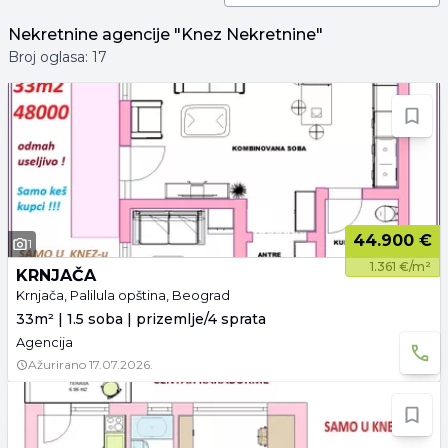
Nekretnine
agencije
"Knez Nekretnine"
Broj oglasa:
17
44.900 €
1
1.361 €/m²
KRNJAČA
Krnjača, Palilula opština, Beograd
33m² | 1.5 soba | prizemlje/4 sprata
Agencija
Ažurirano
17.07.2026.