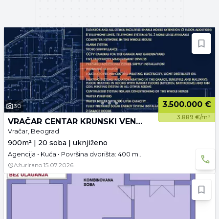
3.500.000 €
30
3.889 €/m²
VRAČAR CENTAR KRUNSKI VENAC
Vračar, Beograd
900m² | 20 soba | uknjiženo
Agencija • Kuća • Površina dvorišta: 400 m² • Uknjižen
Ažurirano
15.07.2026.