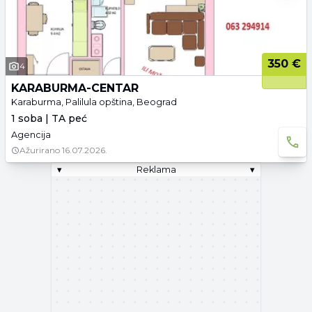
350 €
4
KARABURMA-CENTAR
Karaburma, Palilula opština, Beograd
1 soba | TA peć
Agencija
Ažurirano
16.07.2026.
▾
Reklama
▾