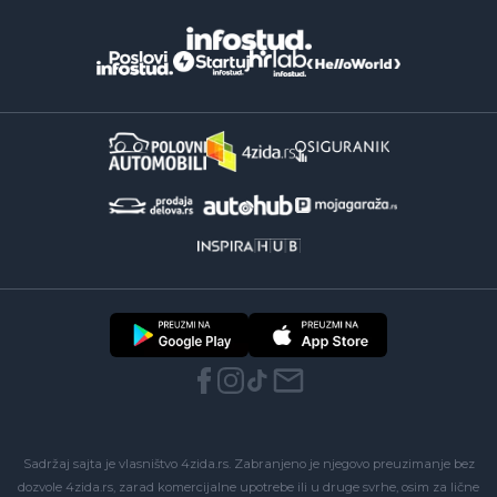
Sadržaj sajta je vlasništvo 4zida.rs. Zabranjeno je njegovo preuzimanje bez
dozvole 4zida.rs, zarad komercijalne upotrebe ili u druge svrhe, osim za lične