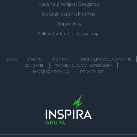
Kuće na prodaju
u Beogradu
Kretanje cena nekretnina
Pitaj pravnika
Kalkulator kredita i osiguranja
BLOG
O NAMA
KONTAKT
DIGITALNO OGLAŠAVANJE
CENOVNIK
PRAVILA I USLOVI KORIŠĆENJA
NAJČEŠĆA PITANJA
PRIVATNOST