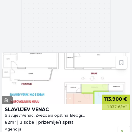
113.900 €
16
1.837 €/m²
SLAVUJEV VENAC
Slavujev Venac, Zvezdara opština, Beograd
62m² | 3 sobe | prizemlje/1 sprat
Agencija