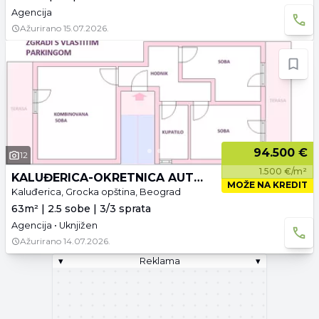
Agencija
Ažurirano
15.07.2026.
94.500 €
12
1.500 €/m²
KALUĐERICA-OKRETNICA AUTOBUSA 309
MOŽE NA KREDIT
Kaluđerica, Grocka opština, Beograd
63m² | 2.5 sobe | 3/3 sprata
Agencija • Uknjižen
Ažurirano
14.07.2026.
▾
Reklama
▾