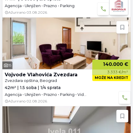
Agencija • Uknjižen • Prazno • Parking
Ažurirano
03.08.2026.
140.000 €
15
3.333 €/m²
Vojvode Vlahovića Zvezdara
MOŽE NA KREDIT
Zvezdara opština, Beograd
42m² | 1.5 soba | 1/4 sprata
Agencija • Uknjižen • Prazno • Parking • Video
Ažurirano
02.08.2026.