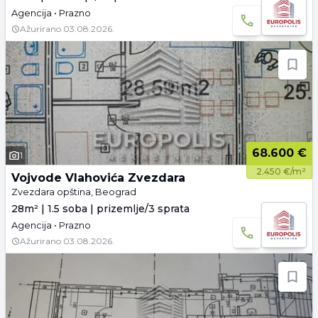
Agencija • Prazno
Ažurirano
03.08.2026.
68.600 €
1
2.450 €/m²
Vojvode Vlahovića Zvezdara
Zvezdara opština, Beograd
28m² | 1.5 soba | prizemlje/3 sprata
Agencija • Prazno
Ažurirano
03.08.2026.