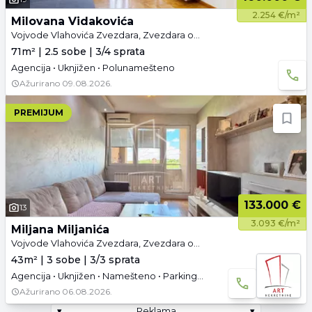
2.254 €/m²
Milovana Vidakovića
Vojvode Vlahovića Zvezdara, Zvezdara opština, Beograd
71m² | 2.5 sobe | 3/4 sprata
Agencija • Uknjižen • Polunamešteno
Ažurirano
09.08.2026.
PREMIJUM
133.000 €
13
3.093 €/m²
Miljana Miljanića
Vojvode Vlahovića Zvezdara, Zvezdara opština, Beograd
43m² | 3 sobe | 3/3 sprata
Agencija • Uknjižen • Namešteno • Parking • 3D tura • Video
Ažurirano
06.08.2026.
▾
Reklama
▾