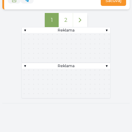
Sačuvaj
1
2
▾
Reklama
▾
▾
Reklama
▾