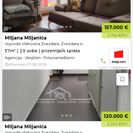
157.000 €
17
2.754 €/m²
Miljana Miljanića
Vojvode Vlahovića Zvezdara, Zvezdara opština, Beograd
57m² | 2.5 sobe | prizemlje/4 sprata
Agencija • Uknjižen • Polunamešteno
Ažurirano
07.08.2026.
120.000 €
8
3.243 €/m²
Miljana Miljanića
Vojvode Vlahovića Zvezdara, Zvezdara opština, Beograd