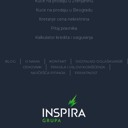
Kuće na prodaju
u Zrenjaninu
Kuće na prodaju
u Beogradu
Kretanje cena nekretnina
Pitaj pravnika
Kalkulator kredita i osiguranja
BLOG
O NAMA
KONTAKT
DIGITALNO OGLAŠAVANJE
CENOVNIK
PRAVILA I USLOVI KORIŠĆENJA
NAJČEŠĆA PITANJA
PRIVATNOST