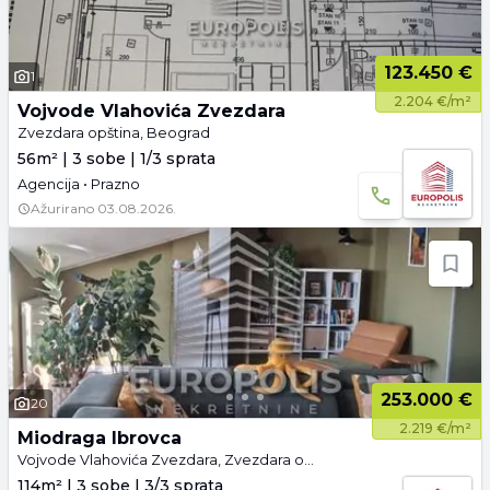
123.450 €
1
2.204 €/m²
Vojvode Vlahovića Zvezdara
Zvezdara opština, Beograd
56m² | 3 sobe | 1/3 sprata
Agencija • Prazno
Ažurirano
03.08.2026.
253.000 €
20
2.219 €/m²
Miodraga Ibrovca
Vojvode Vlahovića Zvezdara, Zvezdara opština, Beograd
114m² | 3 sobe | 3/3 sprata