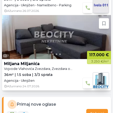
Agencija • Uknjižen • Namešteno • Parking
Ažurirano
26.07.2026.
117.000 €
7
3.250 €/m²
Miljana Miljanića
Vojvode Vlahovića Zvezdara, Zvezdara opština, Beograd
36m² | 1.5 soba | 3/3 sprata
Agencija • Uknjižen
Ažurirano
24.07.2026.
Primaj nove oglase