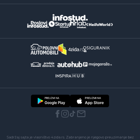
Sadržaj sajta je vlasništvo 4zida.rs. Zabranjeno je njegovo preuzimanje bez