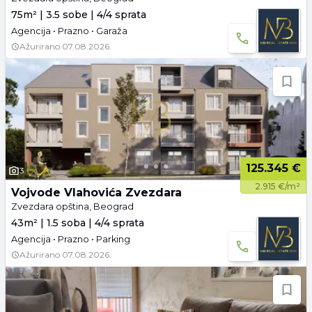
75m² | 3.5 sobe | 4/4 sprata
Agencija • Prazno • Garaža
Ažurirano
07.08.2026.
125.345 €
3
2.915 €/m²
Vojvode Vlahovića Zvezdara
Zvezdara opština, Beograd
43m² | 1.5 soba | 4/4 sprata
Agencija • Prazno • Parking
Ažurirano
07.08.2026.