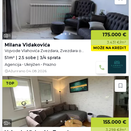
175.000 €
11
3.431 €/m²
Milana Vidakovića
MOŽE NA KREDIT
Vojvode Vlahovića Zvezdara, Zvezdara opština, Beograd
51m² | 2.5 sobe | 3/4 sprata
Agencija • Uknjižen • Prazno
Ažurirano
04.08.2026.
TOP
155.000 €
8
3.298 €/m²