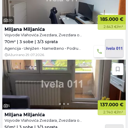
185.000 €
20
2.643 €/m²
Miljana Miljanića
Vojvode Vlahovića Zvezdara, Zvezdara opština, Beograd
70m² | 3 sobe | 3/3 sprata
Agencija • Uknjižen • Namešteno • Podrum • Parking
Ažurirano
29.07.2026.
137.000 €
5
2.740 €/m²
Miljana Miljanića
Vojvode Vlahovića Zvezdara, Zvezdara opština, Beograd
50m² | 3 sobe | 3/3 sprata