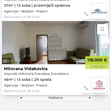
37m² | 1.5 soba | prizemlje/5 spratova
Agencija • Uknjižen • Prazno
Ažurirano
03.08.2026.
118.000 €
10
2.565 €/m²
Milovana Vidakovića
Vojvode Vlahovića Zvezdara, Zvezdara opština, Beograd
46m² | 1.5 soba | 2/4 sprata
Agencija • Uknjižen • Prazno
Ažurirano
03.08.2026.
▾
Reklama
▾