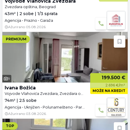
Vojvode Vlahovića Zvezdara
Zvezdara opština, Beograd
43m² | 2 sobe | 1/3 sprata
Agencija • Prazno • Garaža
Ažurirano
05.08.2026.
PREMIJUM
199.500 €
9
2.696 €/m²
Ivana Božića
MOŽE NA KREDIT
Vojvode Vlahovića Zvezdara, Zvezdara opština, Beograd
74m² | 2.5 sobe
Agencija • Uknjižen • Polunamešteno • Parking
Ažurirano
03.08.2026.
TOP