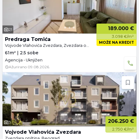
189.000 €
21
3.098 €/m²
Predraga Tomića
MOŽE NA KREDIT
Vojvode Vlahovića Zvezdara, Zvezdara opština, Beograd
61m² | 2.5 sobe
Agencija • Uknjižen
Ažurirano
09.08.2026.
206.250 €
3
2.750 €/m²
Vojvode Vlahovića Zvezdara
Zvezdara opština, Beograd