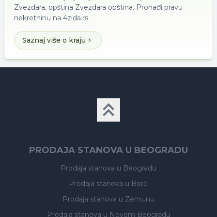
Zvezdara, opština Zvezdara opština. Pronađi pravu
nekretninu na 4zida.rs.
Saznaj više o kraju
PRODAJA STANOVA U BEOGRADU
Prodaja stanova
u Beogradu
Prodaja stanova
u Borči
Prodaja stanova
u Zemunu
Prodaja stanova
u Novom Beogradu