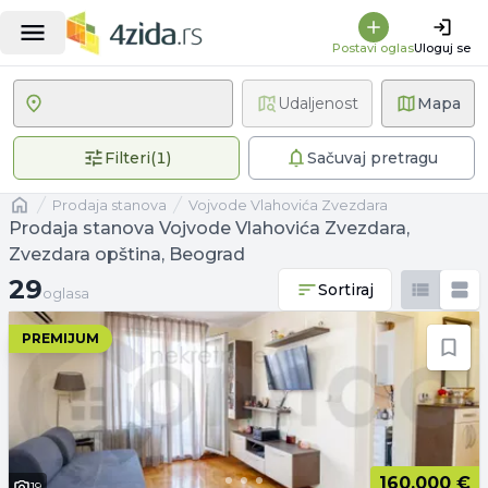
Postavi oglas
Uloguj se
Udaljenost
Mapa
1 primenjen filter
Filteri
(
1
)
Sačuvaj pretragu
Naslovna
prodaja stanova
Vojvode Vlahovića Zvezdara
Prodaja stanova Vojvode Vlahovića Zvezdara,
Zvezdara opština, Beograd
29 oglasa
29
Sortiraj
oglasa
PREMIJUM
160.000 €
19