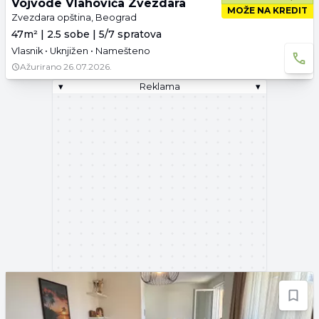
Vojvode Vlahovića Zvezdara
MOŽE NA KREDIT
Zvezdara opština, Beograd
47m² | 2.5 sobe | 5/7 spratova
Vlasnik • Uknjižen • Namešteno
Ažurirano
26.07.2026.
▾
Reklama
▾