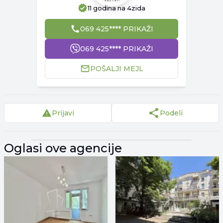
11 godina
na 4zida
069 425**** PRIKAŽI
069 425**** PRIKAŽI
POŠALJI MEJL
Prijavi
Podeli
▾
Reklama
▾
Oglasi ove agencije