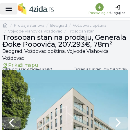
|
Trosoban stan na prodaju, Generala Đoke Popovića, 207.293€, 78m²
Postavi oglas
Uloguj se
Naslovna
prodaja stanova
Beograd
Voždovac opština
Vojvode Vlahovića Voždovac
Trosoban stan
Trosoban stan na prodaju, Generala
Đoke Popovića, 207.293€, 78m²
Beograd, Voždovac opština, Vojvode Vlahovića
Voždovac
Prikaži mapu
Šifra oglasa:
4zida-
13390
Oglas ažuriran:
05.08.2026.
Previous slide
Next 