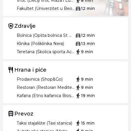
Vrtić (Dečiji vrtić Maza i Lunja)
8 min
Fakultet (Univerzitet u Beogradu Saobraćajni fakultet)
12 min
Etažno grejanje na struju, nezavisno za svaki stan.
Rok završetka 04.2027.
Zdravlje
Veliki izbor različitih struktura.
Bolnica (Opšta bolnica St Medica)
12 min
Klinika (Poliklinika Nera)
13 min
Izaberite svoj dom na vreme.
Teretana (Školica sporta Activity Centar)
9 min
Povraćaj PDV-a za kupce prvog stana.
Bez plaćanja provizije za kupce.
Hrana i piće
Prodavnica (Shop&Go)
9 min
Agent: Nikola Franelić br. licence 505
Restoran (Restoran Mediteranean Foods)
9 min
Art nekretnine d.o.o. Beograd. Reg. br.339
Kafana (Etno kafanica Bioskop)
19 min
011262**** (prikaži broj)
Prevoz
069425**** (prikaži broj)
Taksi stajalište (Taxi stanica)
15 min
.