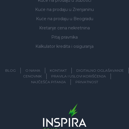
Kuće na prodaju
u Subotici
Kuće na prodaju
u Zrenjaninu
Kuće na prodaju
u Beogradu
Kretanje cena nekretnina
Pitaj pravnika
Kalkulator kredita i osiguranja
BLOG
O NAMA
KONTAKT
DIGITALNO OGLAŠAVANJE
CENOVNIK
PRAVILA I USLOVI KORIŠĆENJA
NAJČEŠĆA PITANJA
PRIVATNOST