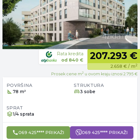
207.293 €
Rata kredita
od
840 €
2
2.658 €
/ m
2
Prosek cene m
u ovom kraju iznosi
2.795 €
POVRŠINA
STRUKTURA
78 m²
3 sobe
SPRAT
1/4 sprata
069 425**** PRIKAŽI
069 425**** PRIKAŽI