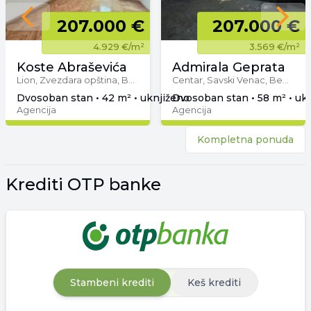
Previous slide
207.000 €
207.000 €
Next 
4.929 €
/m²
3.569 €
/m²
Koste Abraševića
Admirala Geprata
Lion, Zvezdara opština, Beograd
Centar, Savski Venac, Beograd
dvosoban stan • 42 m² • uknjiženo
dvosoban stan • 58 m² • uk
Agencija
Agencija
Kompletna ponuda
Krediti OTP banke
Stambeni krediti
Keš krediti