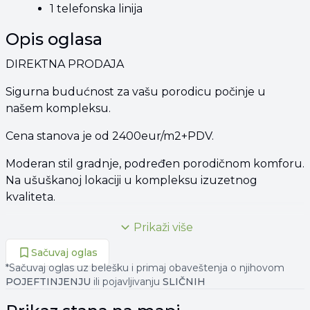
1 telefonska linija
Opis oglasa
DIREKTNA PRODAJA
Sigurna budućnost za vašu porodicu počinje u
našem kompleksu.
Cena stanova je od 2400eur/m2+PDV.
Moderan stil gradnje, podređen porodičnom komforu.
Na ušuškanoj lokaciji u kompleksu izuzetnog
kvaliteta.
Pored kompleksa je parcela koja je namenjena
Prikaži više
izgradnji sportskih sadržaja i zelenila.
Sačuvaj oglas
*Sačuvaj oglas uz belešku i primaj obaveštenja o njihovom
Uz objekat je predviđena izgradnja saobraćanice koja
POJEFTINJENJU
ili pojavljivanju
SLIČNIH
će taj deo grada povezivati sa autoputem.