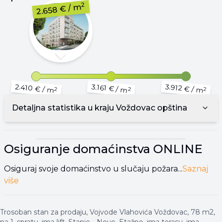
2
/ m
2.658 €
2.410 €
3.912 €
3.161 €
/ m
/ m
/ m
2
2
2
Detaljna statistika u kraju
Voždovac opština
▾
Reklama
▾
Osiguranje domaćinstva
ONLINE
Osiguraj svoje domaćinstvo u slučaju požara...
Saznaj
više
Trosoban stan za prodaju, Vojvode Vlahovića Voždovac, 78 m2,