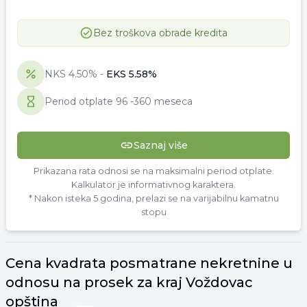
Bez troškova obrade kredita
NKS
4.50
% -
EKS
5.58
%
Period otplate
96
-
360 meseca
Saznaj više
Prikazana rata odnosi se na maksimalni period otplate.
Kalkulator je informativnog karaktera.
* Nakon isteka 5 godina, prelazi se na varijabilnu kamatnu
stopu
Cena
kvadrata
posmatrane nekretnine u
odnosu na prosek za kraj
Voždovac
opština