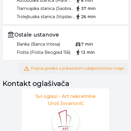
Autobuska stanica (Mate Miloševića)
8 min
Tramvajska stanica (Saobraćajni Fakultet)
37 min
Trolejbuska stanica (Vojislava Ilića)
26 min
Ostale ustanove
Banka (Banca Intesa)
7 min
Pošta (Pošta Beograd 156)
13 min
Prijava greške u prikazanim udaljenostima i mapi
Kontakt oglašivača
Svi oglasi -
Art nekretnine
Uroš Jovanović