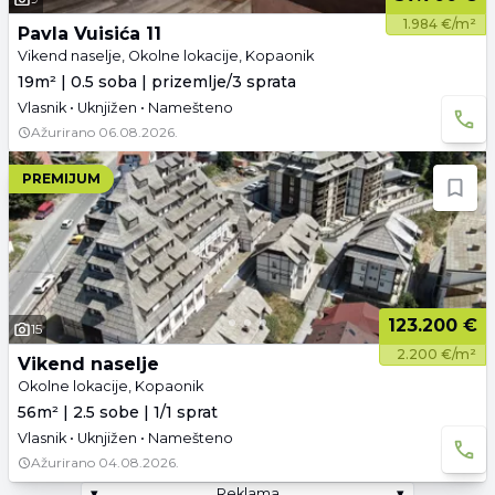
1.984 €/m²
Pavla Vuisića 11
Vikend naselje, Okolne lokacije, Kopaonik
19m² | 0.5 soba | prizemlje/3 sprata
Vlasnik • Uknjižen • Namešteno
Ažurirano
06.08.2026.
PREMIJUM
123.200 €
15
2.200 €/m²
Vikend naselje
Okolne lokacije, Kopaonik
56m² | 2.5 sobe | 1/1 sprat
Vlasnik • Uknjižen • Namešteno
Ažurirano
04.08.2026.
▾
Reklama
▾