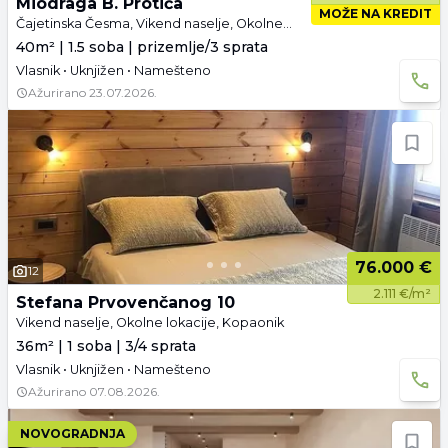
Miodraga B. Protića
MOŽE NA KREDIT
Čajetinska Česma, Vikend naselje, Okolne lokacije, Kopaonik
40m² | 1.5 soba | prizemlje/3 sprata
Vlasnik • Uknjižen • Namešteno
Ažurirano
23.07.2026.
76.000 €
12
2.111 €/m²
Stefana Prvovenčanog 10
Vikend naselje, Okolne lokacije, Kopaonik
36m² | 1 soba | 3/4 sprata
Vlasnik • Uknjižen • Namešteno
Ažurirano
07.08.2026.
NOVOGRADNJA