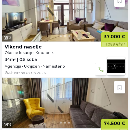
37.000 €
13
1.088 €/m²
Vikend naselje
Okolne lokacije, Kopaonik
34m² | 0.5 soba
Agencija • Uknjižen • Namešteno
Ažurirano
07.08.2026.
74.500 €
16