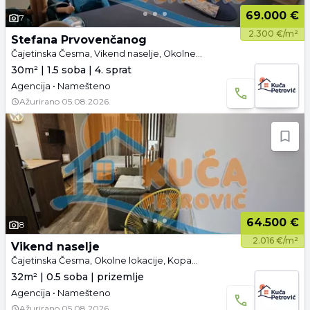
69.000 €
7
2.300 €/m²
Stefana Prvovenčanog
Čajetinska Česma, Vikend naselje, Okolne lokacije, Kopaonik
30m² | 1.5 soba | 4. sprat
Agencija • Namešteno
Ažurirano
05.08.2026.
64.500 €
8
2.016 €/m²
Vikend naselje
Čajetinska Česma, Okolne lokacije, Kopaonik
32m² | 0.5 soba | prizemlje
Agencija • Namešteno
Ažurirano
05.08.2026.