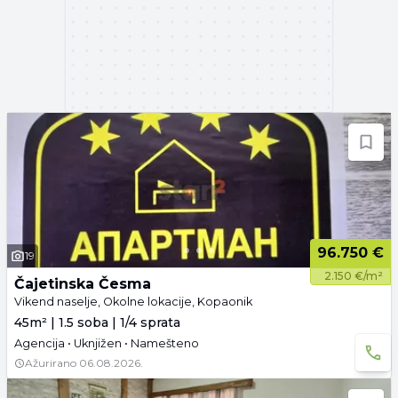
96.750 €
19
2.150 €/m²
Čajetinska Česma
Vikend naselje, Okolne lokacije, Kopaonik
45m² | 1.5 soba | 1/4 sprata
Agencija • Uknjižen • Namešteno
Ažurirano
06.08.2026.