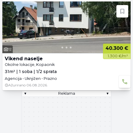
40.300 €
12
1.300 €/m²
Vikend naselje
Okolne lokacije, Kopaonik
31m² | 1 soba | 1/2 sprata
Agencija • Uknjižen • Prazno
Ažurirano
06.08.2026.
▾
Reklama
▾