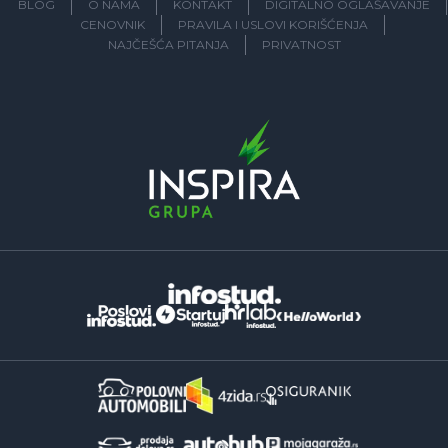
BLOG
O NAMA
KONTAKT
DIGITALNO OGLAŠAVANJE
CENOVNIK
PRAVILA I USLOVI KORIŠĆENJA
NAJČEŠĆA PITANJA
PRIVATNOST