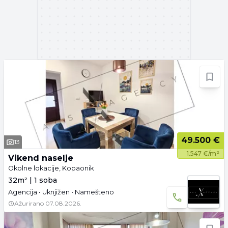
49.500 €
13
1.547 €/m²
Vikend naselje
Okolne lokacije, Kopaonik
32m² | 1 soba
Agencija • Uknjižen • Namešteno
Ažurirano
07.08.2026.