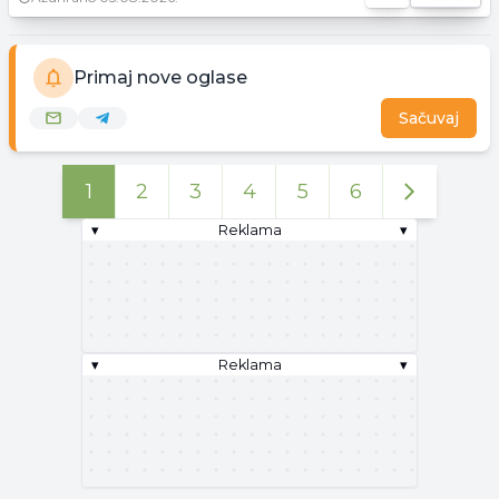
Primaj nove oglase
Sačuvaj
1
2
3
4
5
6
▾
Reklama
▾
▾
Reklama
▾