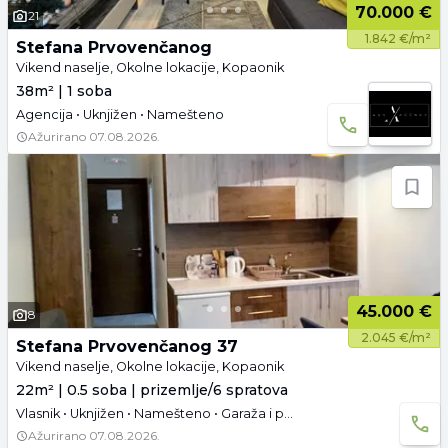
70.000 €
21
1.842 €/m²
Stefana Prvovenčanog
Vikend naselje, Okolne lokacije, Kopaonik
38m² | 1 soba
Agencija • Uknjižen • Namešteno
Ažurirano
07.08.2026.
45.000 €
8
2.045 €/m²
Stefana Prvovenčanog 37
Vikend naselje, Okolne lokacije, Kopaonik
22m² | 0.5 soba | prizemlje/6 spratova
Vlasnik • Uknjižen • Namešteno • Garaža i parking
Ažurirano
07.08.2026.