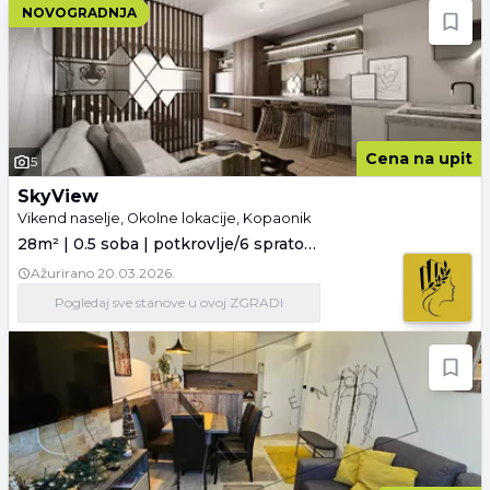
NOVOGRADNJA
Cena na upit
5
SkyView
Vikend naselje, Okolne lokacije, Kopaonik
28m² | 0.5 soba | potkrovlje/6 spratova
Ažurirano
20.03.2026.
Pogledaj
sve stanove
u ovoj ZGRADI