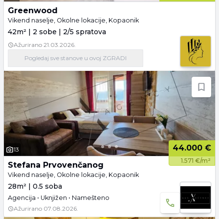
Greenwood
Vikend naselje, Okolne lokacije, Kopaonik
42m² | 2 sobe | 2/5 spratova
Ažurirano
21.03.2026.
Pogledaj
sve stanove
u ovoj ZGRADI
44.000 €
13
1.571 €/m²
Stefana Prvovenčanog
Vikend naselje, Okolne lokacije, Kopaonik
28m² | 0.5 soba
Agencija • Uknjižen • Namešteno
Ažurirano
07.08.2026.