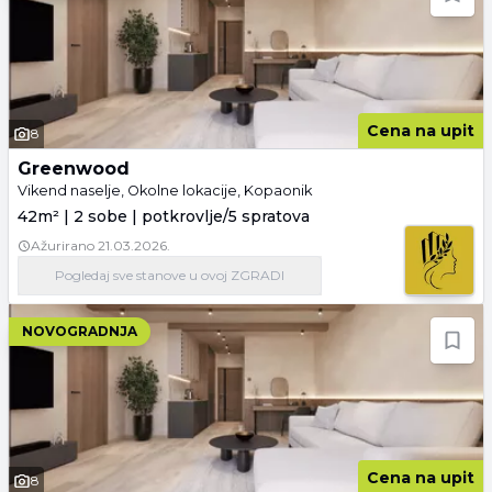
Cena na upit
8
Greenwood
Vikend naselje, Okolne lokacije, Kopaonik
42m² | 2 sobe | potkrovlje/5 spratova
Ažurirano
21.03.2026.
Pogledaj
sve stanove
u ovoj ZGRADI
NOVOGRADNJA
Cena na upit
8