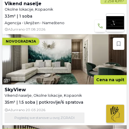
2.258 €/m²
Vikend naselje
Okolne lokacije, Kopaonik
33m² | 1 soba
Agencija • Uknjižen • Namešteno
Ažurirano
07.08.2026.
NOVOGRADNJA
Cena na upit
7
SkyView
Vikend naselje, Okolne lokacije, Kopaonik
35m² | 1.5 soba | potkrovlje/6 spratova
Ažurirano
20.03.2026.
Pogledaj
sve stanove
u ovoj ZGRADI