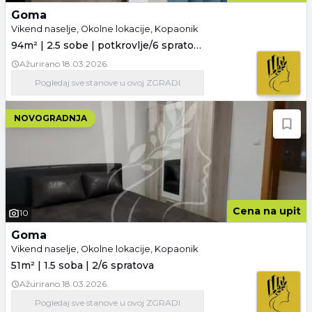
Goma
Vikend naselje, Okolne lokacije, Kopaonik
94m² | 2.5 sobe | potkrovlje/6 spratova
Ažurirano
18.03.2026.
Pogledaj
sve stanove
u ovoj ZGRADI
NOVOGRADNJA
Cena na upit
10
Goma
Vikend naselje, Okolne lokacije, Kopaonik
51m² | 1.5 soba | 2/6 spratova
Ažurirano
18.03.2026.
Pogledaj
sve stanove
u ovoj ZGRADI