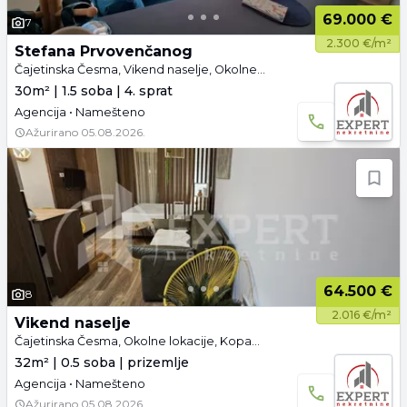
69.000 €
7
2.300 €/m²
Stefana Prvovenčanog
Čajetinska Česma, Vikend naselje, Okolne lokacije, Kopaonik
30m² | 1.5 soba | 4. sprat
Agencija • Namešteno
Ažurirano
05.08.2026.
64.500 €
8
2.016 €/m²
Vikend naselje
Čajetinska Česma, Okolne lokacije, Kopaonik
32m² | 0.5 soba | prizemlje
Agencija • Namešteno
Ažurirano
05.08.2026.