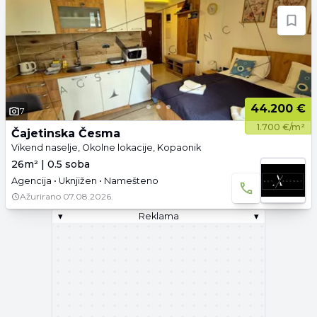
44.200 €
7
1.700 €/m²
Čajetinska Česma
Vikend naselje, Okolne lokacije, Kopaonik
26m² | 0.5 soba
Agencija • Uknjižen • Namešteno
Ažurirano
07.08.2026.
▾
Reklama
▾