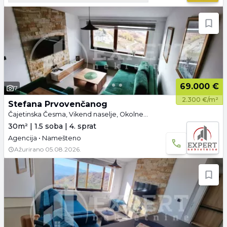
69.000 €
7
2.300 €/m²
Stefana Prvovenčanog
Čajetinska Česma, Vikend naselje, Okolne lokacije, Kopaonik
30m² | 1.5 soba | 4. sprat
Agencija • Namešteno
Ažurirano
05.08.2026.