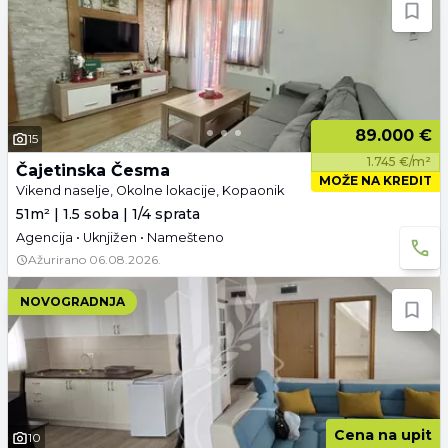
89.000 €
15
1.745 €/m²
Čajetinska Česma
MOŽE NA KREDIT
Vikend naselje, Okolne lokacije, Kopaonik
51m² | 1.5 soba | 1/4 sprata
Agencija • Uknjižen • Namešteno
Ažurirano
06.08.2026.
NOVOGRADNJA
Cena na upit
10