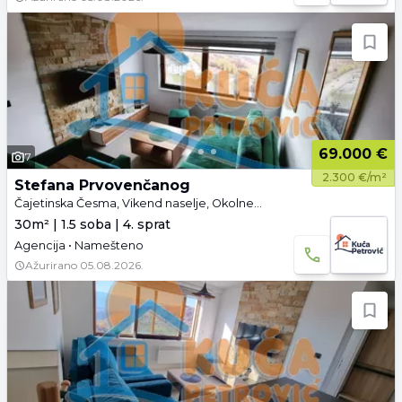
69.000 €
7
2.300 €/m²
Stefana Prvovenčanog
Čajetinska Česma, Vikend naselje, Okolne lokacije, Kopaonik
30m² | 1.5 soba | 4. sprat
Agencija • Namešteno
Ažurirano
05.08.2026.