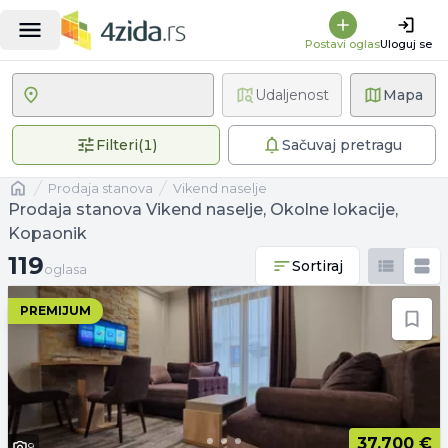
Postavi oglas
Uloguj se
Udaljenost
Mapa
1 primenjen filter
Filteri
(
1
)
Sačuvaj pretragu
Naslovna
prodaja stanova
Vikend naselje
Prodaja stanova Vikend naselje, Okolne lokacije,
Kopaonik
119 oglasa
119
Sortiraj
oglasa
PREMIJUM
37.700 €
9