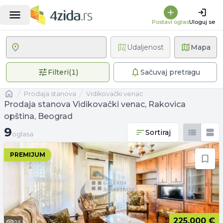
Postavi oglas
Uloguj se
Udaljenost
Mapa
1 primenjen filter
Filteri
(
1
)
Sačuvaj pretragu
Naslovna
prodaja stanova
Vidikovački venac
Prodaja stanova Vidikovački venac, Rakovica
opština, Beograd
9 oglasa
9
Sortiraj
oglasa
PREMIJUM
225.000 €
23