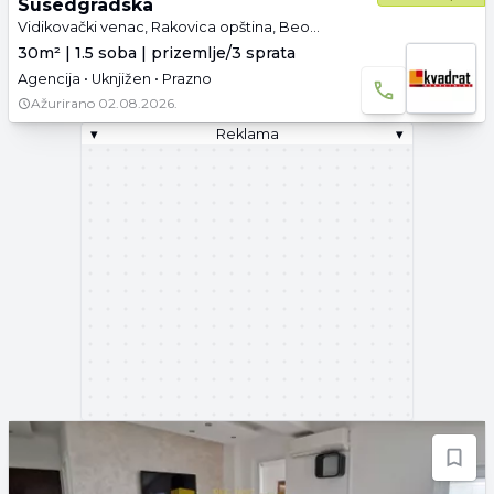
Susedgradska
Vidikovački venac, Rakovica opština, Beograd
30m² | 1.5 soba | prizemlje/3 sprata
Agencija • Uknjižen • Prazno
Ažurirano
02.08.2026.
▾
Reklama
▾