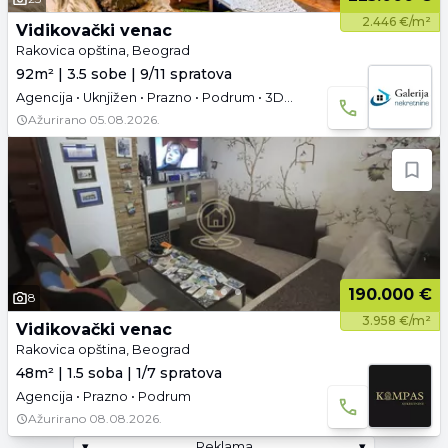
2.446 €/m²
Vidikovački venac
Rakovica opština, Beograd
92m² | 3.5 sobe | 9/11 spratova
Agencija • Uknjižen • Prazno • Podrum • 3D tura
Ažurirano
05.08.2026.
190.000 €
8
3.958 €/m²
Vidikovački venac
Rakovica opština, Beograd
48m² | 1.5 soba | 1/7 spratova
Agencija • Prazno • Podrum
Ažurirano
08.08.2026.
▾
Reklama
▾