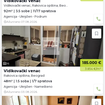
Vidikovački Venac
Vidikovački venac, Rakovica opština, Beograd
92m² | 3.5 sobe | 11/17 spratova
Agencija • Uknjižen • Podrum
Ažurirano
07.08.2026.
185.000 €
16
3.854 €/m²
Vidikovački venac
Rakovica opština, Beograd
48m² | 1.5 soba | 1/7 spratova
Agencija • Uknjižen • Namešteno
Ažurirano
03.08.2026.