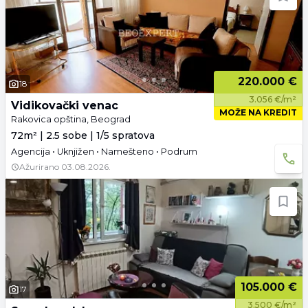
220.000 €
18
3.056 €/m²
Vidikovački venac
MOŽE NA KREDIT
Rakovica opština, Beograd
72m² | 2.5 sobe | 1/5 spratova
Agencija • Uknjižen • Namešteno • Podrum
Ažurirano
03.08.2026.
105.000 €
17
3.500 €/m²