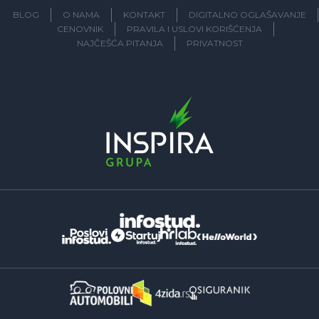
BLOG
O NAMA
KONTAKT
DIGITALNO OGLAŠAVANJE
CENOVNIK
PRAVILA I USLOVI KORIŠĆENJA
NAJČEŠĆA PITANJA
PRIVATNOST