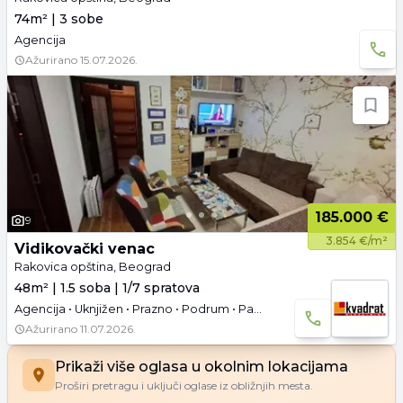
74m² | 3 sobe
Agencija
Ažurirano
15.07.2026.
185.000 €
9
3.854 €/m²
Vidikovački venac
Rakovica opština, Beograd
48m² | 1.5 soba | 1/7 spratova
Agencija • Uknjižen • Prazno • Podrum • Parking
Ažurirano
11.07.2026.
Prikaži više oglasa u okolnim lokacijama
Proširi pretragu i uključi oglase iz obližnjih mesta.