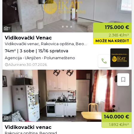
175.000 €
7
2.365 €/m²
Vidikovački Venac
MOŽE NA KREDIT
Vidikovački venac, Rakovica opština, Beograd
74m² | 3 sobe | 15/16 spratova
Agencija • Uknjižen • Polunamešteno
Ažurirano
30.07.2026.
140.000 €
11
1.892 €/m²
Vidikovački venac
Rakovica opština, Beograd