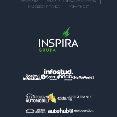
CENOVNIK
PRAVILA I USLOVI KORIŠĆENJA
NAJČEŠĆA PITANJA
PRIVATNOST