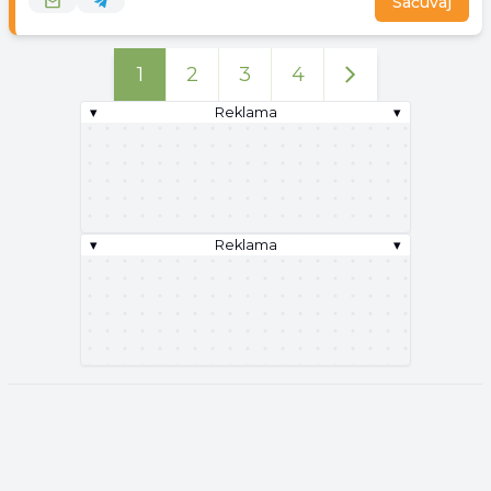
Sačuvaj
1
2
3
4
▾
Reklama
▾
▾
Reklama
▾