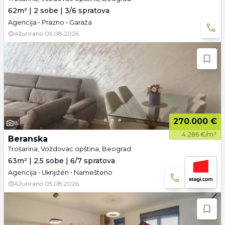
62m² | 2 sobe | 3/6 spratova
Agencija • Prazno • Garaža
Ažurirano
05.08.2026.
270.000 €
8
4.286 €/m²
Beranska
Trošarina, Voždovac opština, Beograd
63m² | 2.5 sobe | 6/7 spratova
Agencija • Uknjižen • Namešteno
Ažurirano
05.08.2026.