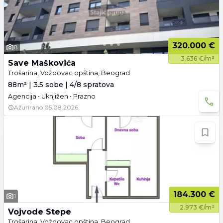
320.000 €
8
3.636 €/m²
Save Maškovića
Trošarina, Voždovac opština, Beograd
88m² | 3.5 sobe | 4/8 spratova
Agencija • Uknjižen • Prazno
Ažurirano
05.08.2026.
184.300 €
1
2.973 €/m²
Vojvode Stepe
Trošarina, Voždovac opština, Beograd