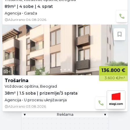
89m² | 4 sobe | 4. sprat
Agencija • Garaža
Ažurirano
04.08.2026.
136.800 €
4
3.600 €/m²
Trošarina
Voždovac opština, Beograd
38m² | 1.5 soba | prizemlje/3 sprata
Agencija • U procesu uknjižavanja
Ažurirano
03.08.2026.
▾
Reklama
▾