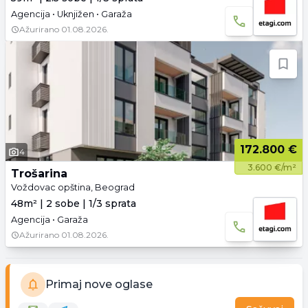
Agencija • Uknjižen • Garaža
Ažurirano
01.08.2026.
172.800 €
4
3.600 €/m²
Trošarina
Voždovac opština, Beograd
48m² | 2 sobe | 1/3 sprata
Agencija • Garaža
Ažurirano
01.08.2026.
Primaj nove oglase