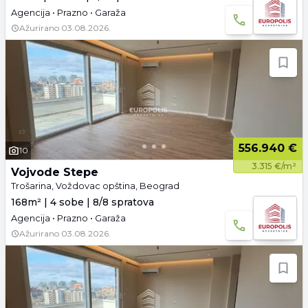
Agencija • Prazno • Garaža
Ažurirano
03.08.2026.
556.940 €
10
3.315 €/m²
Vojvode Stepe
Trošarina, Voždovac opština, Beograd
168m² | 4 sobe | 8/8 spratova
Agencija • Prazno • Garaža
Ažurirano
03.08.2026.