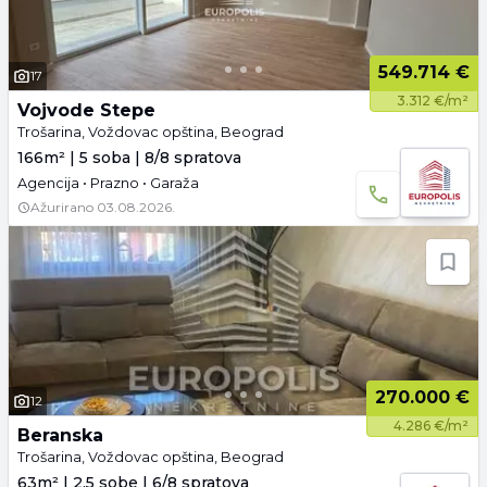
549.714 €
17
3.312 €/m²
Vojvode Stepe
Trošarina, Voždovac opština, Beograd
166m² | 5 soba | 8/8 spratova
Agencija • Prazno • Garaža
Ažurirano
03.08.2026.
270.000 €
12
4.286 €/m²
Beranska
Trošarina, Voždovac opština, Beograd
63m² | 2.5 sobe | 6/8 spratova