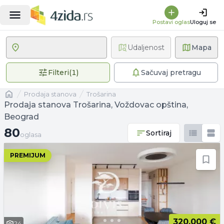
Postavi oglas
Uloguj se
Udaljenost
Mapa
1 primenjen filter
Filteri
(
1
)
Sačuvaj pretragu
Naslovna
prodaja stanova
Trošarina
Prodaja stanova Trošarina, Voždovac opština,
Beograd
80 oglasa
80
Sortiraj
oglasa
PREMIJUM
320.000 €
24