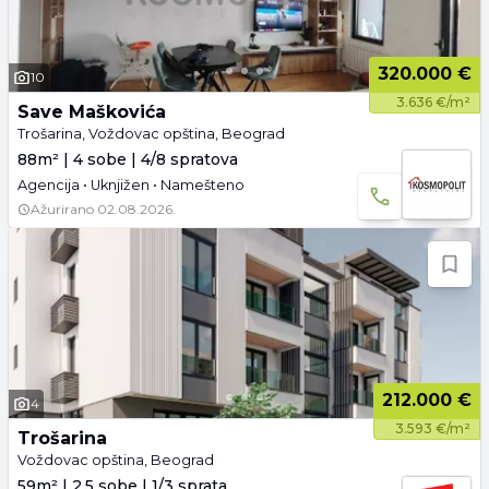
320.000 €
10
3.636 €/m²
Save Maškovića
Trošarina, Voždovac opština, Beograd
88m² | 4 sobe | 4/8 spratova
Agencija • Uknjižen • Namešteno
Ažurirano
02.08.2026.
212.000 €
4
3.593 €/m²
Trošarina
Voždovac opština, Beograd
59m² | 2.5 sobe | 1/3 sprata