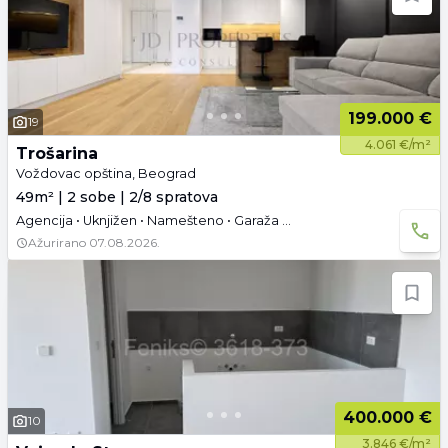
199.000 €
19
4.061 €/m²
Trošarina
Voždovac opština, Beograd
49m² | 2 sobe | 2/8 spratova
Agencija • Uknjižen • Namešteno • Garaža i parking
Ažurirano
07.08.2026.
400.000 €
10
3.846 €/m²