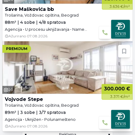
3.636 €/m²
Save Maškovića bb
Trošarina, Voždovac opština, Beograd
88m² | 4 sobe | 4/8 spratova
Agencija • U procesu uknjižavanja • Namešteno • Parking
Ažurirano
07.08.2026.
PREMIJUM
300.000 €
20
3.371 €/m²
Vojvode Stepe
Trošarina, Voždovac opština, Beograd
89m² | 3 sobe | 3/7 spratova
Agencija • Uknjižen • Polunamešteno
Ažurirano
07.08.2026.
▾
Reklama
▾