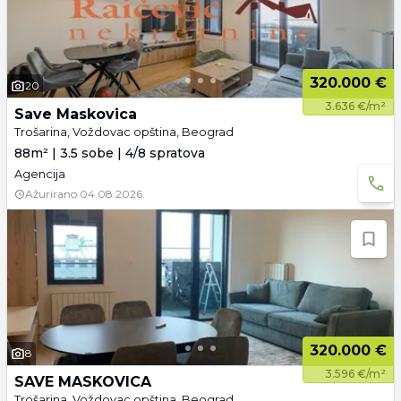
320.000 €
20
3.636 €/m²
Save Maskovica
Trošarina, Voždovac opština, Beograd
88m² | 3.5 sobe | 4/8 spratova
Agencija
Ažurirano
04.08.2026.
320.000 €
8
3.596 €/m²
SAVE MASKOVICA
Trošarina, Voždovac opština, Beograd