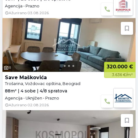
Agencija • Prazno
Ažurirano
03.08.2026.
320.000 €
11
3.636 €/m²
Save Maškovića
Trošarina, Voždovac opština, Beograd
88m² | 4 sobe | 4/8 spratova
Agencija • Uknjižen • Prazno
Ažurirano
02.08.2026.