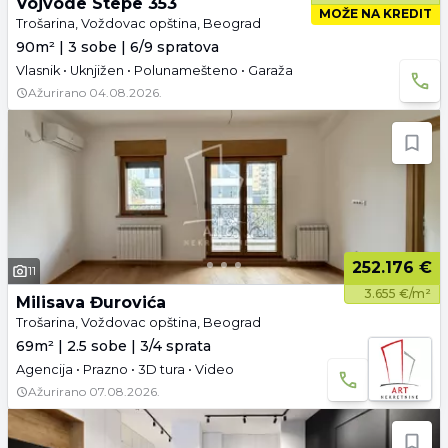
Vojvode Stepe 353
MOŽE NA KREDIT
Trošarina, Voždovac opština, Beograd
90m² | 3 sobe | 6/9 spratova
Vlasnik • Uknjižen • Polunamešteno • Garaža
Ažurirano
04.08.2026.
252.176 €
11
3.655 €/m²
Milisava Đurovića
Trošarina, Voždovac opština, Beograd
69m² | 2.5 sobe | 3/4 sprata
Agencija • Prazno • 3D tura • Video
Ažurirano
07.08.2026.