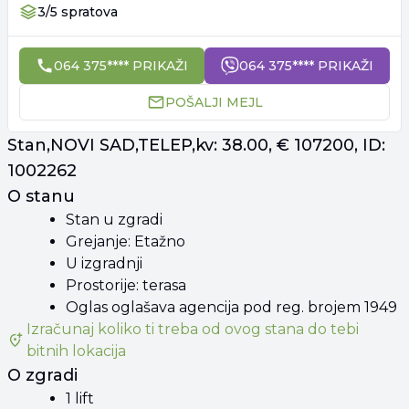
3/5 spratova
064 375**** PRIKAŽI
064 375**** PRIKAŽI
POŠALJI MEJL
Stan,NOVI SAD,TELEP,kv: 38.00, € 107200, ID:
1002262
O stanu
Stan u zgradi
Grejanje: Etažno
U izgradnji
Prostorije: terasa
Oglas oglašava agencija pod reg. brojem 1949
Izračunaj koliko ti treba od
ovog stana
do tebi
bitnih lokacija
O zgradi
1 lift