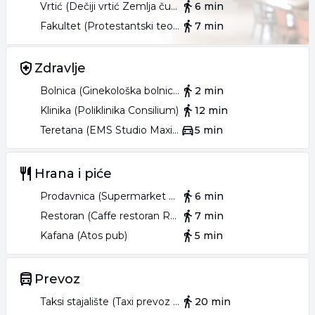
Vrtić (Dečiji vrtić Zemlja čuda)
6 min
Tucovića 1, lokal broj 3, tel:
021/24-0**-** (prikaži broj)
.
Fakultet (Protestantski teološki fakultet)
7 min
Zdravlje
Bolnica (Ginekološka bolnica Ferona)
2 min
Klinika (Poliklinika Consilium)
12 min
Teretana (EMS Studio Maxifit)
5 min
Hrana i piće
Prodavnica (Supermarket Univerexport)
6 min
Restoran (Caffe restoran Rosetto)
7 min
Kafana (Atos pub)
5 min
Prevoz
Taksi stajalište (Taxi prevoz Novi Sad)
20 min