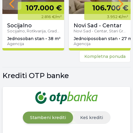
Previous slide
107.000 €
106.700 €
Next 
2.816 €
/m²
3.952 €
/m²
Socijalno
Novi Sad - Centar
Socijalno, Rotkvarija, Gradske lokacije, Novi Sad
Novi Sad - Centar, Stari Grad, Gradske lokacije, Novi Sad
jednosoban stan • 38 m²
jednoiposoban stan • 27 m²
Agencija
Agencija
Kompletna ponuda
Krediti OTP banke
Stambeni krediti
Keš krediti