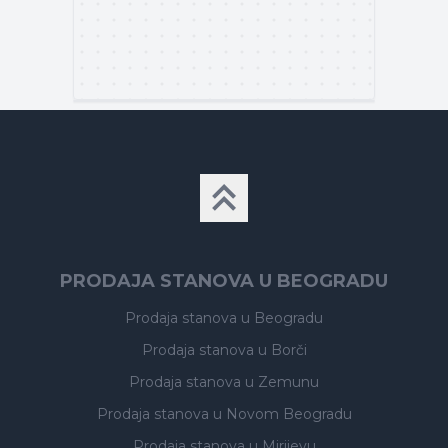
PRODAJA STANOVA U BEOGRADU
Prodaja stanova
u Beogradu
Prodaja stanova
u Borči
Prodaja stanova
u Zemunu
Prodaja stanova
u Novom Beogradu
Prodaja stanova
u Mirijevu