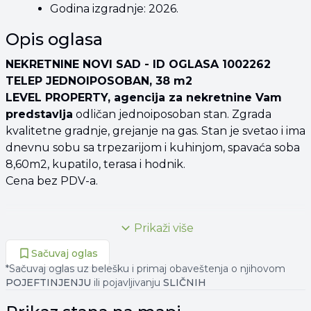
Godina izgradnje: 2026.
Opis oglasa
NEKRETNINE NOVI SAD - ID OGLASA 1002262
TELEP JEDNOIPOSOBAN, 38 m2
LEVEL PROPERTY, agencija za nekretnine Vam
predstavlja
odličan jednoiposoban stan. Zgrada
kvalitetne gradnje, grejanje na gas. Stan je svetao i ima
dnevnu sobu sa trpezarijom i kuhinjom, spavaća soba
8,60m2, kupatilo, terasa i hodnik.
Cena bez PDV-a.
Prikaži više
Za sve dodatne informacije, prezentaciju i
zakazivanje gledanja ove nekretnine iz naše
Sačuvaj oglas
ponude, kontaktirajte našeg agenta koji vodi
*Sačuvaj oglas uz belešku i primaj obaveštenja o njihovom
prodaju ili prodajni tim agencije Level Property.
POJEFTINJENJU
ili pojavljivanju
SLIČNIH