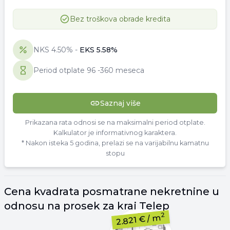
Bez troškova obrade kredita
NKS
4.50
% -
EKS
5.58
%
Period otplate
96
-
360 meseca
Saznaj više
Prikazana rata odnosi se na maksimalni period otplate.
Kalkulator je informativnog karaktera.
* Nakon isteka 5 godina, prelazi se na varijabilnu kamatnu
stopu
Cena
kvadrata
posmatrane nekretnine u
odnosu na prosek za kraj
Telep
2
/ m
2.821 €