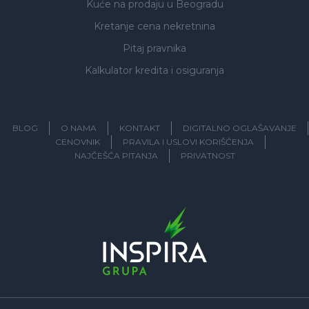
Kuće na prodaju
u Beogradu
Kretanje cena nekretnina
Pitaj pravnika
Kalkulator kredita i osiguranja
BLOG
O NAMA
KONTAKT
DIGITALNO OGLAŠAVANJE
CENOVNIK
PRAVILA I USLOVI KORIŠĆENJA
NAJČEŠĆA PITANJA
PRIVATNOST