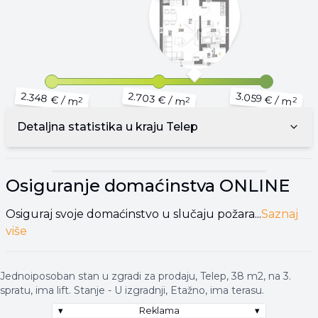
2.348 €
2.703 €
3.059 €
/ m
/ m
/ m
2
2
2
Detaljna statistika u kraju
Telep
▾
Reklama
▾
Osiguranje domaćinstva
ONLINE
Osiguraj svoje domaćinstvo u slučaju požara...
Saznaj
više
Jednoiposoban stan u zgradi za prodaju, Telep, 38 m2, na 3.
spratu, ima lift. Stanje - U izgradnji, Etažno, ima terasu.
▾
Reklama
▾
▾
Reklama
▾