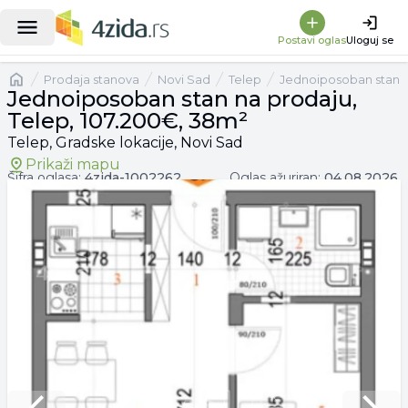
|
Jednoiposoban stan na prodaju, Telep, 107.200€, 38m²
Postavi oglas
Uloguj se
Naslovna
prodaja stanova
Novi Sad
Telep
Jednoiposoban stan
Jednoiposoban stan na prodaju,
Telep, 107.200€, 38m²
Telep, Gradske lokacije, Novi Sad
Prikaži mapu
Šifra oglasa:
4zida-
1002262
Oglas ažuriran:
04.08.2026.