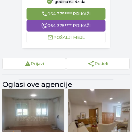
1 godina
na 4zida
064 375**** PRIKAŽI
064 375**** PRIKAŽI
POŠALJI MEJL
Prijavi
Podeli
▾
Reklama
▾
Oglasi ove agencije