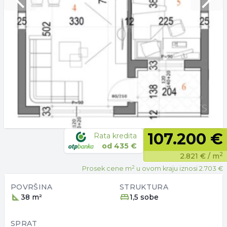
Previous slide
Next 
107.200 €
Rata kredita
od
435 €
2
2.821 €
/ m
2
Prosek cene m
u ovom kraju iznosi
2.703 €
POVRŠINA
STRUKTURA
38 m²
1,5 sobe
SPRAT