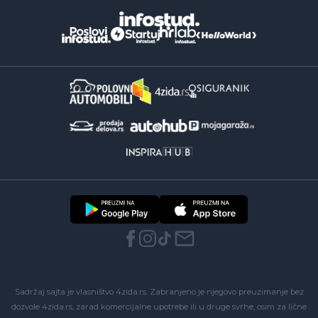
Sadržaj sajta je vlasništvo 4zida.rs. Zabranjeno je njegovo preuzimanje bez
dozvole 4zida.rs, zarad komercijalne upotrebe ili u druge svrhe, osim za lične